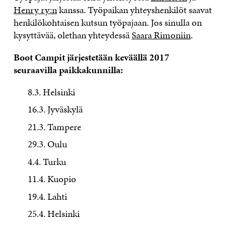
Henry ry:n
kanssa. Työpaikan yhteyshenkilöt saavat
henkilökohtaisen kutsun työpajaan. Jos sinulla on
kysyttävää, olethan yhteydessä
Saara Rimoniin
.
Boot Campit järjestetään keväällä 2017
seuraavilla paikkakunnilla:
8.3. Helsinki
16.3. Jyväskylä
21.3. Tampere
29.3. Oulu
4.4. Turku
11.4. Kuopio
19.4. Lahti
25.4. Helsinki