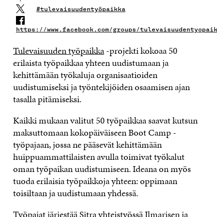
#tulevaisuudentyöpaikka
https://www.facebook.com/groups/tulevaisuudentyopai
Tulevaisuuden työpaikka
-projekti kokoaa 50
erilaista työpaikkaa yhteen uudistumaan ja
kehittämään työkaluja organisaatioiden
uudistumiseksi ja työntekijöiden osaamisen ajan
tasalla pitämiseksi.
Kaikki mukaan valitut 50 työpaikkaa saavat kutsun
maksuttomaan kokopäiväiseen Boot Camp -
työpajaan, jossa ne pääsevät kehittämään
huippuammattilaisten avulla toimivat työkalut
oman työpaikan uudistumiseen. Ideana on myös
tuoda erilaisia työpaikkoja yhteen: oppimaan
toisiltaan ja uudistumaan yhdessä.
Työpajat järjestää Sitra yhteistyössä
Ilmarisen
ja