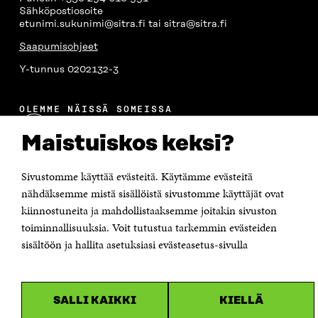
Sähköpostiosoite
etunimi.sukunimi@sitra.fi tai sitra@sitra.fi
Saapumisohjeet
Y-tunnus 0202132-3
OLEMME NÄISSÄ SOMEISSA
Facebook
Avautuu
Maistuiskos keksi?
uudessa
Linkedin
ikkunassa
Avautuu
Sivustomme käyttää evästeitä. Käytämme evästeitä
uudessa
Youtube
ikkunassa
nähdäksemme mistä sisällöistä sivustomme käyttäjät ovat
Avautuu
uudessa
kiinnostuneita ja mahdollistaaksemme joitakin sivuston
Instagram
ikkunassa
Avautuu
toiminnallisuuksia. Voit tutustua tarkemmin evästeiden
uudessa
sisältöön ja hallita asetuksiasi evästeasetus-sivulla
ikkunassa
SALLI KAIKKI
KIELLÄ