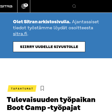
Siirry
FI
suoraan
Vaihda
Hae
sivuston
sisältöön
kieli
Olet Sitran arkistosivulla.
Ajantasaiset
tiedot työstämme löydät osoitteesta
sitra.fi
.
SIIRRY UUDELLE SIVUSTOLLE
TAPAHTUMAT
Tulevaisuuden työpaikan
Boot Camp -työpajat