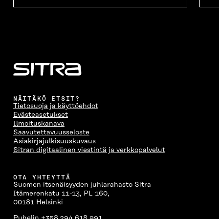
NÄITÄKÖ ETSIT?
Tietosuoja ja käyttöehdot
Evästeasetukset
Ilmoituskanava
Saavutettavuusseloste
Asiakirjajulkisuuskuvaus
Sitran digitaalinen viestintä ja verkkopalvelut
OTA YHTEYTTÄ
Suomen itsenäisyyden juhlarahasto Sitra
Itämerenkatu 11-13, PL 160,
00181 Helsinki
Puhelin +358 294 618 991