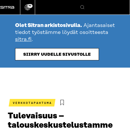
Siirry
FI
suoraan
Vaihda
Hae
sivuston
sisältöön
kieli
Olet Sitran arkistosivulla.
Ajantasaiset
tiedot työstämme löydät osoitteesta
sitra.fi
.
SIIRRY UUDELLE SIVUSTOLLE
VERKKOTAPAHTUMA
Tulevaisuus –
talouskeskustelustamme