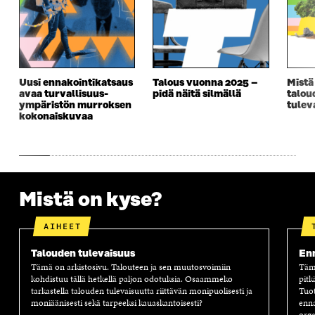
Uusi ennakointikatsaus
Talous vuonna 2025 –
Mistä
avaa turvallisuus­­
pidä näitä silmällä
talou
ympäristön murroksen
tulev
kokonaiskuvaa
Mistä on kyse?
AIHEET
Talouden tulevaisuus
Enn
Tämä on arkistosivu. Talouteen ja sen muutosvoimiin
Tämä
kohdistuu tällä hetkellä paljon odotuksia. Osaammeko
pitk
tarkastella talouden tulevaisuutta riittävän monipuolisesti ja
Tuot
moniäänisesti sekä tarpeeksi kauaskantoisesti?
enna