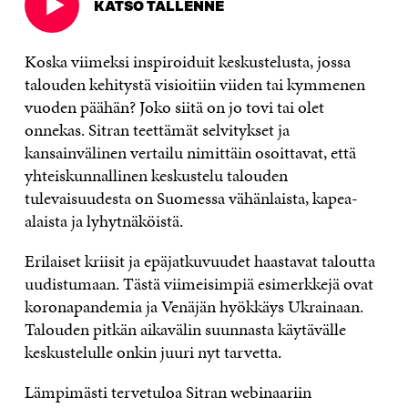
KATSO TALLENNE
Avautuu
uudessa
ikkunassa
Koska viimeksi inspiroiduit keskustelusta, jossa
talouden kehitystä visioitiin viiden tai kymmenen
vuoden päähän? Joko siitä on jo tovi tai olet
onnekas. Sitran teettämät selvitykset ja
kansainvälinen vertailu nimittäin osoittavat, että
yhteiskunnallinen keskustelu talouden
tulevaisuudesta on Suomessa vähänlaista, kapea-
alaista ja lyhytnäköistä.
Erilaiset kriisit ja epäjatkuvuudet haastavat taloutta
uudistumaan. Tästä viimeisimpiä esimerkkejä ovat
koronapandemia ja Venäjän hyökkäys Ukrainaan.
Talouden pitkän aikavälin suunnasta käytävälle
keskustelulle onkin juuri nyt tarvetta.
Lämpimästi tervetuloa Sitran webinaariin