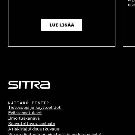
orga
tule
LUE LISÄÄ
NÄITÄKÖ ETSIT?
Tietosuoja ja käyttöehdot
Evästeasetukset
Ilmoituskanava
Saavutettavuusseloste
Asiakirjajulkisuuskuvaus
Sitran digitaalinen viestintä ja verkkopalvelut