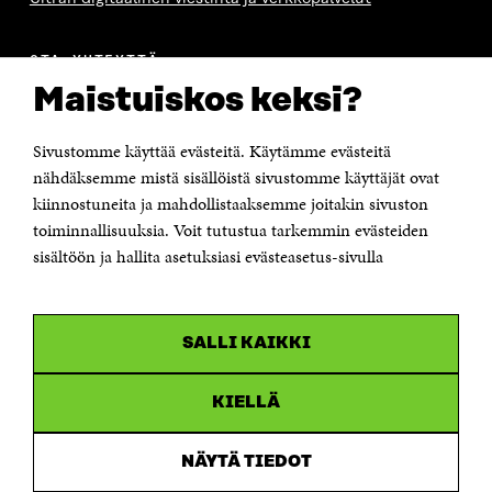
OTA YHTEYTTÄ
Suomen itsenäisyyden juhlarahasto Sitra
Maistuiskos keksi?
Itämerenkatu 11-13, PL 160,
00181 Helsinki
Sivustomme käyttää evästeitä. Käytämme evästeitä
Puhelin +358 294 618 991
Sähköpostiosoite
nähdäksemme mistä sisällöistä sivustomme käyttäjät ovat
etunimi.sukunimi@sitra.fi tai sitra@sitra.fi
kiinnostuneita ja mahdollistaaksemme joitakin sivuston
Saapumisohjeet
toiminnallisuuksia. Voit tutustua tarkemmin evästeiden
sisältöön ja hallita asetuksiasi evästeasetus-sivulla
Y-tunnus 0202132-3
OLEMME NÄISSÄ SOMEISSA
SALLI KAIKKI
Facebook
Avautuu
uudessa
Linkedin
ikkunassa
KIELLÄ
Avautuu
uudessa
Youtube
ikkunassa
Avautuu
NÄYTÄ TIEDOT
uudessa
Instagram