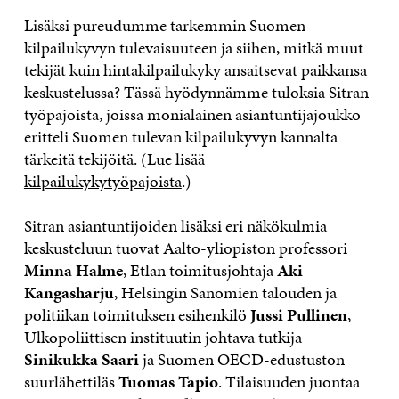
Lisäksi pureudumme tarkemmin Suomen
kilpailukyvyn tulevaisuuteen ja siihen, mitkä muut
tekijät kuin hintakilpailukyky ansaitsevat paikkansa
keskustelussa? Tässä hyödynnämme tuloksia Sitran
työpajoista, joissa monialainen asiantuntijajoukko
eritteli Suomen tulevan kilpailukyvyn kannalta
tärkeitä tekijöitä. (Lue lisää
kilpailukykytyöpajoista
.)
Sitran asiantuntijoiden lisäksi eri näkökulmia
keskusteluun tuovat Aalto-yliopiston professori
Minna Halme
, Etlan toimitusjohtaja
Aki
Kangasharju
, Helsingin Sanomien talouden ja
politiikan toimituksen esihenkilö
Jussi Pullinen
,
Ulkopoliittisen instituutin johtava tutkija
Sinikukka Saari
ja Suomen OECD-edustuston
suurlähettiläs
Tuomas Tapio
. Tilaisuuden juontaa