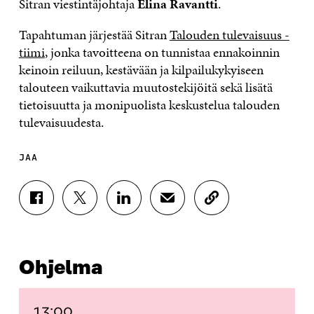
Sitran viestintäjohtaja
Elina Ravantti
.
Tapahtuman järjestää Sitran
Talouden tulevaisuus -
tiimi
, jonka tavoitteena on tunnistaa ennakoinnin
keinoin reiluun, kestävään ja kilpailukykyiseen
talouteen vaikuttavia muutostekijöitä sekä lisätä
tietoisuutta ja monipuolista keskustelua talouden
tulevaisuudesta.
JAA
J
J
J
J
K
A
A
A
A
O
A
A
A
A
P
F
T
L
S
I
A
W
I
Ä
O
Ohjelma
C
I
N
H
I
E
T
K
K
A
B
T
E
Ö
R
O
E
D
P
T
13:00