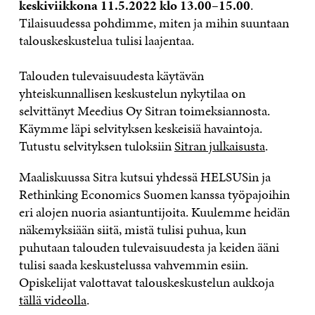
keskiviikkona 11.5.2022 klo 13.00–15.00
.
Tilaisuudessa pohdimme, miten ja mihin suuntaan
talouskeskustelua tulisi laajentaa.
Talouden tulevaisuudesta käytävän
yhteiskunnallisen keskustelun nykytilaa on
selvittänyt Meedius Oy Sitran toimeksiannosta.
Käymme läpi selvityksen keskeisiä havaintoja.
Tutustu selvityksen tuloksiin
Sitran julkaisusta
.
Maaliskuussa Sitra kutsui yhdessä HELSUSin ja
Rethinking Economics Suomen kanssa työpajoihin
eri alojen nuoria asiantuntijoita. Kuulemme heidän
näkemyksiään siitä, mistä tulisi puhua, kun
puhutaan talouden tulevaisuudesta ja keiden ääni
tulisi saada keskustelussa vahvemmin esiin.
Opiskelijat valottavat talouskeskustelun aukkoja
tällä videolla
.