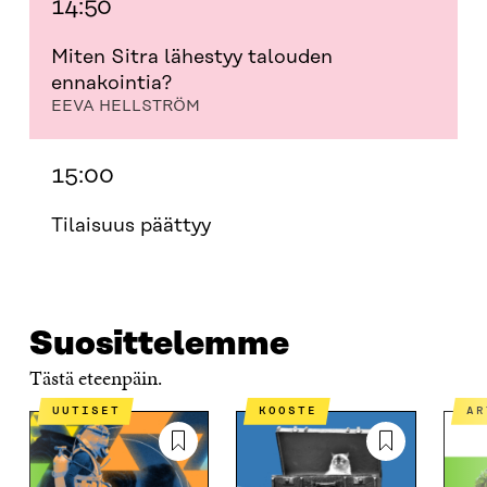
14:50
Miten Sitra lähestyy talouden
ennakointia?
EEVA HELLSTRÖM
15:00
Tilaisuus päättyy
Suosittelemme
Tästä eteenpäin.
UUTISET
KOOSTE
A