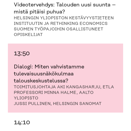
A
S
A
N
Videotervehdys: Talouden uusi suunta –
S
S
S
A
mistä pitäisi puhua?
S
A
S
S
A
A
S
HELSINGIN YLIOPISTON KESTÄVYYSTIETEEN
A
INSTITUUTIN JA RETHINKING ECONOMICS
SUOMEN TYÖPAJOIHIN OSALLISTUNEET
OPISKELIJAT
13:50
Dialogi: Miten vahvistamme
tulevaisuusnäkökulmaa
talouskeskustelussa?
TOIMITUSJOHTAJA AKI KANGASHARJU, ETLA
PROFESSORI MINNA HALME, AALTO
YLIOPISTO
JUSSI PULLINEN, HELSINGIN SANOMAT
14:10