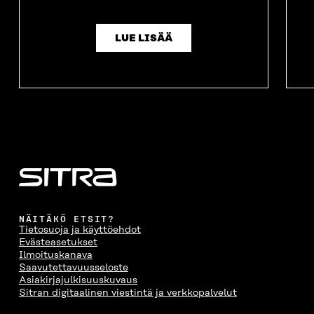
LUE LISÄÄ
NÄITÄKÖ ETSIT?
Tietosuoja ja käyttöehdot
Evästeasetukset
Ilmoituskanava
Saavutettavuusseloste
Asiakirjajulkisuuskuvaus
Sitran digitaalinen viestintä ja verkkopalvelut