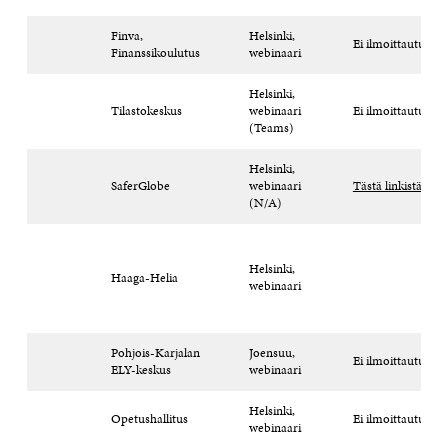
Finva,
Helsinki,
Ei ilmoittautumis
Finanssikoulutus
webinaari
Helsinki,
Tilastokeskus
webinaari
Ei ilmoittautumis
(Teams)
Helsinki,
SaferGlobe
webinaari
Tästä linkistä
(N/A)
Helsinki,
Haaga-Helia
webinaari
Pohjois-Karjalan
Joensuu,
Ei ilmoittautumis
ELY-keskus
webinaari
Helsinki,
Opetushallitus
Ei ilmoittautumis
webinaari