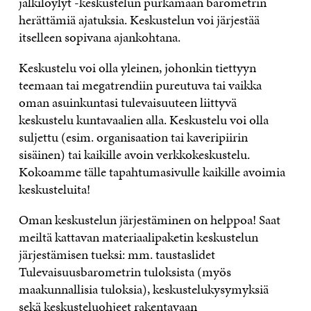
jälkilöylyt -keskustelun purkamaan barometrin
herättämiä ajatuksia. Keskustelun voi järjestää
itselleen sopivana ajankohtana.
Keskustelu voi olla yleinen, johonkin tiettyyn
teemaan tai megatrendiin pureutuva tai vaikka
oman asuinkuntasi tulevaisuuteen liittyvä
keskustelu kuntavaalien alla. Keskustelu voi olla
suljettu (esim. organisaation tai kaveripiirin
sisäinen) tai kaikille avoin verkkokeskustelu.
Kokoamme tälle tapahtumasivulle kaikille avoimia
keskusteluita!
Oman keskustelun järjestäminen on helppoa! Saat
meiltä kattavan materiaalipaketin keskustelun
järjestämisen tueksi: mm. taustaslidet
Tulevaisuusbarometrin tuloksista (myös
maakunnallisia tuloksia), keskustelukysymyksiä
sekä keskusteluohjeet rakentavaan