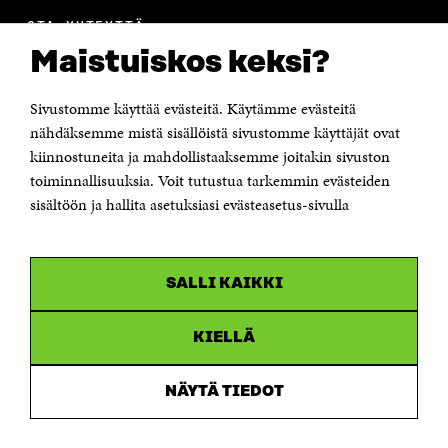
OTA YHTEYTTÄ
Suomen itsenäisyyden juhlarahasto Sitra
Maistuiskos keksi?
Itämerenkatu 11-13, PL 160,
00181 Helsinki
Sivustomme käyttää evästeitä. Käytämme evästeitä
Puhelin +358 294 618 991
Sähköpostiosoite
nähdäksemme mistä sisällöistä sivustomme käyttäjät ovat
etunimi.sukunimi@sitra.fi tai sitra@sitra.fi
kiinnostuneita ja mahdollistaaksemme joitakin sivuston
toiminnallisuuksia. Voit tutustua tarkemmin evästeiden
Saapumisohjeet
sisältöön ja hallita asetuksiasi evästeasetus-sivulla
Y-tunnus 0202132-3
OLEMME NÄISSÄ SOMEISSA
SALLI KAIKKI
Facebook
Avautuu
uudessa
Linkedin
ikkunassa
KIELLÄ
Avautuu
uudessa
Youtube
ikkunassa
Avautuu
NÄYTÄ TIEDOT
uudessa
Instagram
ikkunassa
Avautuu
uudessa