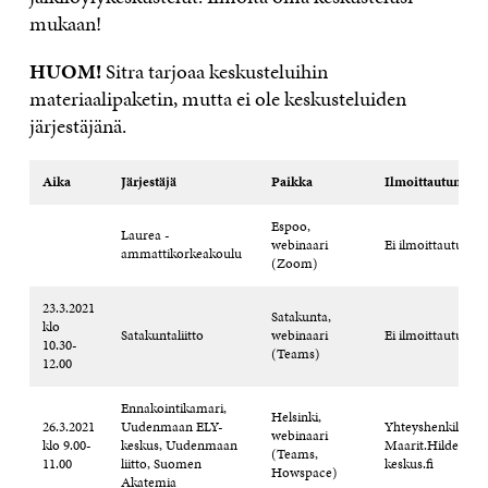
mukaan!
HUOM!
Sitra tarjoaa keskusteluihin
materiaalipaketin, mutta ei ole keskusteluiden
järjestäjänä.
Aika
Järjestäjä
Paikka
Ilmoittautumine
Espoo,
Laurea -
webinaari
Ei ilmoittautumis
ammattikorkeakoulu
(Zoom)
23.3.2021
Satakunta,
klo
Satakuntaliitto
webinaari
Ei ilmoittautumis
10.30-
(Teams)
12.00
Ennakointikamari,
Helsinki,
26.3.2021
Uudenmaan ELY-
Yhteyshenkilö:
webinaari
klo 9.00-
keskus, Uudenmaan
Maarit.Hilden@el
(Teams,
11.00
liitto, Suomen
keskus.fi
Howspace)
Akatemia