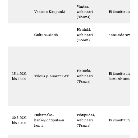
Vantaa,
Vantaan Kaupunki
webinaari
Ei ilmoittautumis
(Teams)
Helsinki,
Cultura-säätiö
webinaari
anna.sidorova@cul
(Zoom)
Helsinki,
15.4.2021
Ei ilmoittautumist
Talous ja nuoret TAT
webinaari
klo 13.00
kutsutilaisuus
(Teams)
Hubittaako-
Pihtipudas,
30.3.2021
hanke/Pihtiputaan
webinaari
Ei ilmoittautumis
klo 10.00
kunta
(Teams)