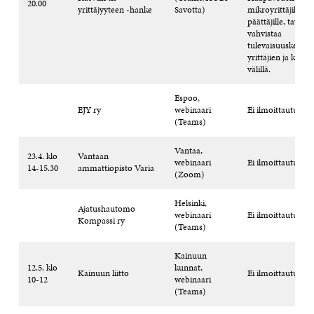
20.00
yrittäjyyteen -hanke
Savotta)
mikroyrittäjille ja
päättäjille, tavoit
vahvistaa
tulevaisuuskeskus
yrittäjien ja kaup
välillä.
Espoo,
EJY ry
webinaari
Ei ilmoittautumis
(Teams)
Vantaa,
23.4. klo
Vantaan
webinaari
Ei ilmoittautumis
14-15.30
ammattiopisto Varia
(Zoom)
Helsinki,
Ajatushautomo
webinaari
Ei ilmoittautumis
Kompassi ry
(Teams)
Kainuun
12.5. klo
kunnat,
Kainuun liitto
Ei ilmoittautumis
10-12
webinaari
(Teams)