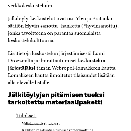
verkkokeskusteluun.
Jälkilöyly-keskustelut ovat osa Ylen ja Erätauko-
säätiön
Hyvin sanottu
-hanketta (#hyvinsanottu),
jonka tavoitteena on parantaa suomalaista
keskustelukulttuuria.
Lisätietoja keskustelun järjestämisestä Lumi
Drozzinilta ja ilmoittautumiset
keskustelun
järjestäjäksi
tämän Webropol-lomakkeen
kautta.
Lomakkeen kautta ilmoitetut tilaisuudet lisätään
alla olevalle listalle.
Jälkilöylyjen pitämisen tueksi
tarkoitettu materiaalipaketti
Tulokset
Valtakunnalliset tulokset
Kaikkien maakuntien tulokset yhteenkoottuna