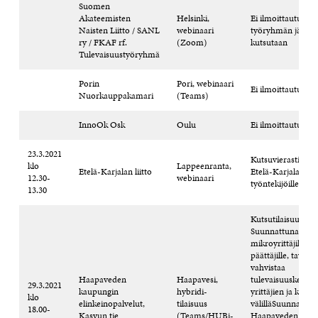
Suomen
Akateemisten
Helsinki,
Ei ilmoittautumis
Naisten Liitto / SANL
webinaari
työryhmän jäsene
ry / FKAF rf.
(Zoom)
kutsutaan
Tulevaisuustyöryhmä
Porin
Pori, webinaari
Ei ilmoittautumis
Nuorkauppakamari
(Teams)
InnoOk Osk
Oulu
Ei ilmoittautumis
23.3.2021
Kutsuvierastilaisu
klo
Lappeenranta,
Etelä-Karjalan liitto
Etelä-Karjalan lii
12.30-
webinaari
työntekijöille.
13.30
Kutsutilaisuus:
Suunnattuna Haa
mikroyrittäjille ja
päättäjille, tavoit
vahvistaa
Haapaveden
Haapavesi,
tulevaisuuskeskus
29.3.2021
kaupungin
hybridi-
yrittäjien ja kaup
klo
elinkeinopalvelut,
tilaisuus
välilläSuunnattun
18.00-
Kasvun tie
(Teams/HUBi-
Haapaveden