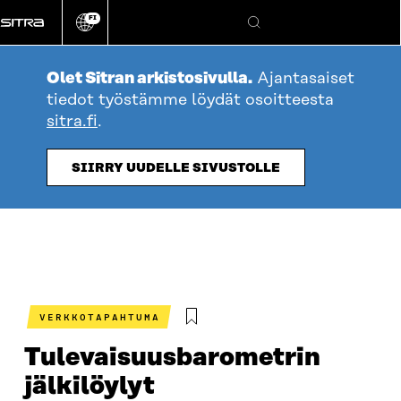
Siirry
FI
suoraan
Vaihda
Hae
sivuston
sisältöön
kieli
Olet Sitran arkistosivulla.
Ajantasaiset
tiedot työstämme löydät osoitteesta
sitra.fi
.
SIIRRY UUDELLE SIVUSTOLLE
VERKKOTAPAHTUMA
Tulevaisuusbarometrin
jälkilöylyt