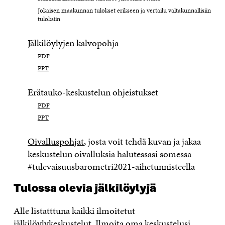
Jokaisen maakunnan tulokset erikseen ja vertailu valtakunnallisiin
tuloksiin
Jälkilöylyjen kalvopohja
PDF
PPT
Erätauko-keskustelun ohjeistukset
PDF
PPT
Oivalluspohjat
, josta voit tehdä kuvan ja jakaa
keskustelun oivalluksia halutessasi somessa
#tulevaisuusbarometri2021-aihetunnisteella
Tulossa olevia jälkilöylyjä
Alle listatttuna kaikki ilmoitetut
jälkilöylykeskustelut. Ilmoita oma keskustelusi