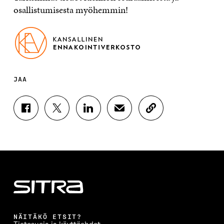
osallistumisesta myöhemmin!
JAA
J
J
J
J
K
A
A
A
A
O
A
A
A
A
P
F
T
L
S
I
A
W
I
Ä
O
C
I
N
H
I
E
T
K
K
A
B
T
E
Ö
R
O
E
D
P
T
O
R
I
O
I
K
I
N
S
K
I
S
I
T
K
NÄITÄKÖ ETSIT?
S
S
S
I
E