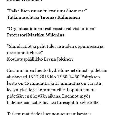
”Paikallisen ruuan tulevaisuus Suomessa”
Tutkimusjohtaja
Tuomas Kuhmonen
”Organisaatioiden resilienssin vahvistaminen”
Professori
Markku Wilenius
”Simulaatiot ja pelit tulevaisuuden oppimisessa ja
urasuunnittelussa”
Koulutuspäällikkö
Leena Jokinen
Ensimmäinen luento hydridimenetelmistä pidetään
alustavasti 15.12.2015 klo 13:30-14.30. Esityksen
kesto on 45 minuuttia ja 15 minuuttia on varattu
kysymyksille ja kommenteille. Loput luennot
pidetään ensi kevään aikana. Luennot myös
tallennetaan katseltavaksi foresight.fi-sivustolle.
Tarkemmat tiedot luennon seuraamisesta ja