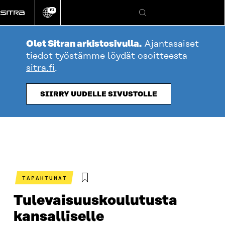
Siirry
FI
suoraan
Vaihda
Hae
sivuston
sisältöön
kieli
Olet Sitran arkistosivulla.
Ajantasaiset
tiedot työstämme löydät osoitteesta
sitra.fi
.
SIIRRY UUDELLE SIVUSTOLLE
TAPAHTUMAT
Tulevaisuuskoulutusta
kansalliselle