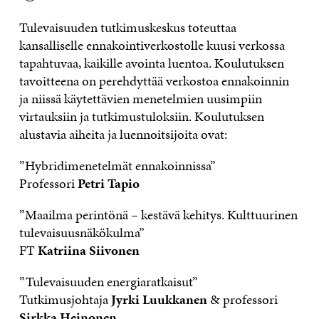
Tulevaisuuden tutkimuskeskus toteuttaa
kansalliselle ennakointiverkostolle kuusi verkossa
tapahtuvaa, kaikille avointa luentoa. Koulutuksen
tavoitteena on perehdyttää verkostoa ennakoinnin
ja niissä käytettävien menetelmien uusimpiin
virtauksiin ja tutkimustuloksiin. Koulutuksen
alustavia aiheita ja luennoitsijoita ovat:
”Hybridimenetelmät ennakoinnissa”
Professori
Petri Tapio
”Maailma perintönä – kestävä kehitys. Kulttuurinen
tulevaisuusnäkökulma”
FT
Katriina Siivonen
”Tulevaisuuden energiaratkaisut”
Tutkimusjohtaja
Jyrki Luukkanen
& professori
Sirkka Heinonen