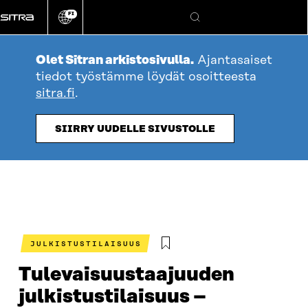
Siirry
FI
suoraan
Vaihda
Hae
sivuston
sisältöön
kieli
Olet Sitran arkistosivulla.
Ajantasaiset
tiedot työstämme löydät osoitteesta
sitra.fi
.
SIIRRY UUDELLE SIVUSTOLLE
JULKISTUSTILAISUUS
Tulevaisuustaajuuden
julkistustilaisuus –