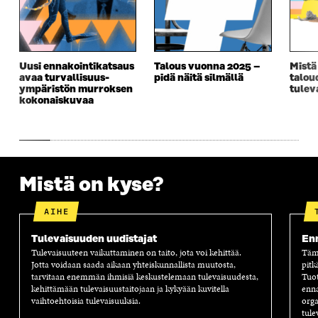
Uusi ennakointikatsaus
Talous vuonna 2025 –
Mistä
avaa turvallisuus­­
pidä näitä silmällä
talou
ympäristön murroksen
tulev
kokonaiskuvaa
Mistä on kyse?
AIHE
Tulevaisuuden uudistajat
Enn
Tulevaisuuteen vaikuttaminen on taito, jota voi kehittää.
Tämä
Jotta voidaan saada aikaan yhteiskunnallista muutosta,
pitk
tarvitaan enemmän ihmisiä keskustelemaan tulevaisuudesta,
Tuot
kehittämään tulevaisuustaitojaan ja kykyään kuvitella
enna
vaihtoehtoisia tulevaisuuksia.
orga
tule