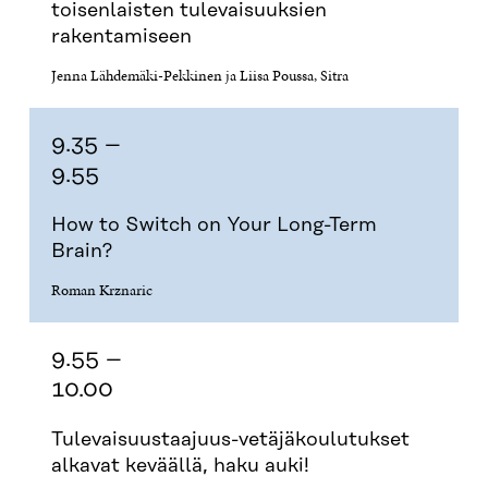
toisenlaisten tulevaisuuksien
U
U
U
U
rakentamiseen
U
D
U
U
D
E
D
U
Jenna Lähdemäki-Pekkinen ja Liisa Poussa, Sitra
E
S
E
D
S
S
S
E
S
A
S
S
A
I
A
S
9.35 –
I
K
I
A
9.55
K
K
K
I
K
U
K
K
U
N
U
K
How to Switch on Your Long-Term
N
A
N
U
Brain?
A
S
A
N
S
S
S
A
Roman Krznaric
S
A
S
S
A
A
S
A
9.55 –
10.00
Tulevaisuustaajuus-vetäjäkoulutukset
alkavat keväällä, haku auki!