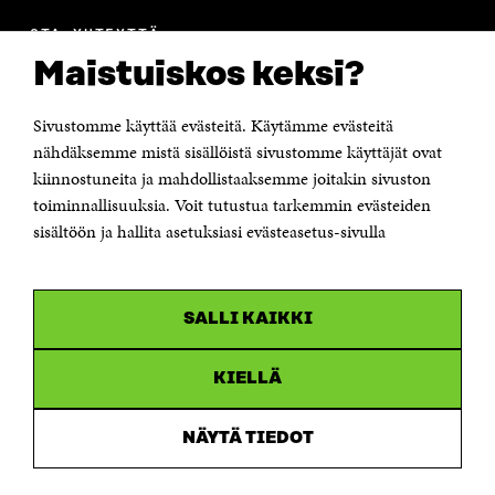
OTA YHTEYTTÄ
Suomen itsenäisyyden juhlarahasto Sitra
Maistuiskos keksi?
Itämerenkatu 11-13, PL 160,
00181 Helsinki
Sivustomme käyttää evästeitä. Käytämme evästeitä
Puhelin +358 294 618 991
Sähköpostiosoite
nähdäksemme mistä sisällöistä sivustomme käyttäjät ovat
etunimi.sukunimi@sitra.fi tai sitra@sitra.fi
kiinnostuneita ja mahdollistaaksemme joitakin sivuston
Saapumisohjeet
toiminnallisuuksia. Voit tutustua tarkemmin evästeiden
sisältöön ja hallita asetuksiasi evästeasetus-sivulla
Y-tunnus 0202132-3
OLEMME NÄISSÄ SOMEISSA
SALLI KAIKKI
Facebook
Avautuu
uudessa
Linkedin
ikkunassa
KIELLÄ
Avautuu
uudessa
Youtube
ikkunassa
Avautuu
NÄYTÄ TIEDOT
uudessa
Instagram
ikkunassa
Avautuu