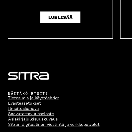
LUE LISÄÄ
NÄITÄKÖ ETSIT?
Tietosuoja ja käyttöehdot
Evästeasetukset
Ilmoituskanava
Saavutettavuusseloste
Asiakirjajulkisuuskuvaus
Sitran digitaalinen viestintä ja verkkopalvelut