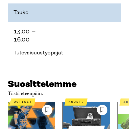
Tauko
13.00 –
16.00
Tulevaisuustyöpajat
Suosittelemme
Tästä eteenpäin.
UUTISET
KOOSTE
A