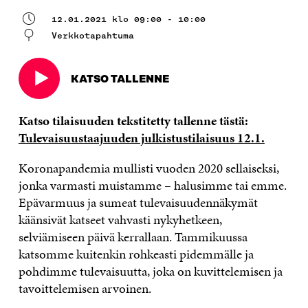
12.01.2021 klo 09:00 - 10:00
Verkkotapahtuma
KATSO TALLENNE
Avautuu
uudessa
ikkunassa
Katso tilaisuuden tekstitetty tallenne tästä:
Tulevaisuustaajuuden julkistustilaisuus 12.1.
Koronapandemia mullisti vuoden 2020 sellaiseksi,
jonka varmasti muistamme – halusimme tai emme.
Epävarmuus ja sumeat tulevaisuudennäkymät
käänsivät katseet vahvasti nykyhetkeen,
selviämiseen päivä kerrallaan. Tammikuussa
katsomme kuitenkin rohkeasti pidemmälle ja
pohdimme tulevaisuutta, joka on kuvittelemisen ja
tavoittelemisen arvoinen.