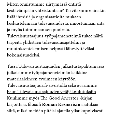
Miten onnistumme siirtymässä entistä
kestävämpään yhteiskuntaan? Tarvitsemme ainakin
lisää ihmisiä ja organisaatioita mukaan
keskustelemaan tulevaisuudesta, innostumaan siitä
ja myös toimimaan sen puolesta.
Tulevaisuustaajuus-työpajamenetelmä tukee näitä
tarpeita yhdistäen tulevaisuusajattelun ja
muutoksentekemisen helposti lähestyttäväksi
kokonaisuudeksi.
Tässä Tulevaisuustaajuuden julkistustapahtumassa
julkaisimme työpajamenetelmän kaikkine
materiaaleineen avoimeen käyttöön
Tulevaisuustaajuus.fi-sivustolla
sekä avasimme
haun Tulevaisuustaajuuden vetäjäkoulutuksiin
.
Kuulimme myös The Good Ancestor -kirjan
kirjoittaja, filosofi
Roman Krznaricin
ajatuksia
siitä, miksi meidän pitäisi ajatella ylisukupolvisesti.