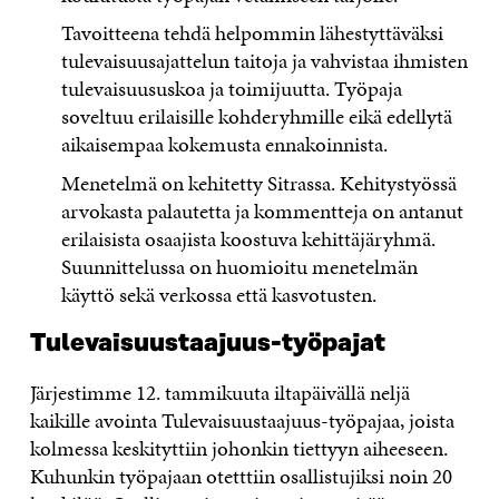
Tavoitteena tehdä helpommin lähestyttäväksi
tulevaisuusajattelun taitoja ja vahvistaa ihmisten
tulevaisuususkoa ja toimijuutta. Työpaja
soveltuu erilaisille kohderyhmille eikä edellytä
aikaisempaa kokemusta ennakoinnista.
Menetelmä on kehitetty Sitrassa. Kehitystyössä
arvokasta palautetta ja kommentteja on antanut
erilaisista osaajista koostuva kehittäjäryhmä.
Suunnittelussa on huomioitu menetelmän
käyttö sekä verkossa että kasvotusten.
Tulevaisuustaajuus-työpajat
Järjestimme 12. tammikuuta iltapäivällä neljä
kaikille avointa Tulevaisuustaajuus-työpajaa, joista
kolmessa keskityttiin johonkin tiettyyn aiheeseen.
Kuhunkin työpajaan otetttiin osallistujiksi noin 20