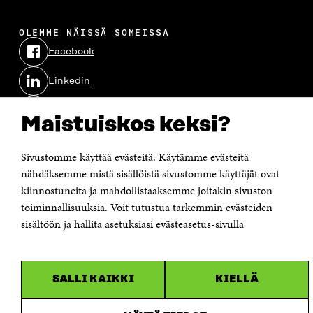
OLEMME NÄISSÄ SOMEISSA
Facebook
Avautuu
uudessa
Linkedin
ikkunassa
Avautuu
uudessa
Youtube
ikkunassa
Avautuu
Maistuiskos keksi?
uudessa
Instagram
ikkunassa
Avautuu
Sivustomme käyttää evästeitä. Käytämme evästeitä
uudessa
ikkunassa
nähdäksemme mistä sisällöistä sivustomme käyttäjät ovat
kiinnostuneita ja mahdollistaaksemme joitakin sivuston
toiminnallisuuksia. Voit tutustua tarkemmin evästeiden
sisältöön ja hallita asetuksiasi evästeasetus-sivulla
SALLI KAIKKI
KIELLÄ