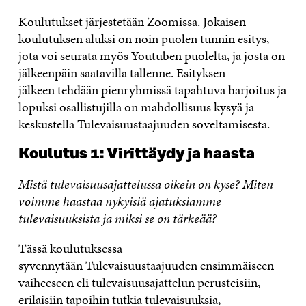
Koulutukset järjestetään Zoomissa. Jokaisen
koulutuksen aluksi on noin puolen tunnin esitys,
jota voi seurata myös Youtuben puolelta, ja josta on
jälkeenpäin saatavilla tallenne. Esityksen
jälkeen tehdään pienryhmissä tapahtuva harjoitus ja
lopuksi osallistujilla on mahdollisuus kysyä ja
keskustella Tulevaisuustaajuuden soveltamisesta.
Koulutus 1: Virittäydy ja haasta
Mistä tulevaisuusajattelussa oikein on kyse? Miten
voimme haastaa nykyisiä ajatuksiamme
tulevaisuuksista ja miksi se on tärkeää?
Tässä koulutuksessa
syvennytään Tulevaisuustaajuuden ensimmäiseen
vaiheeseen eli tulevaisuusajattelun perusteisiin,
erilaisiin tapoihin tutkia tulevaisuuksia,