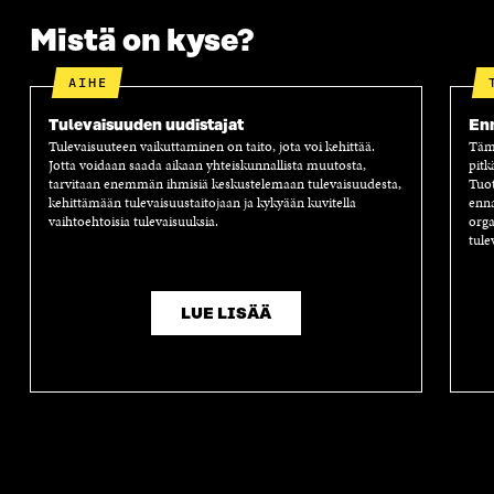
S
A
S
S
Mistä on kyse?
A
I
A
S
I
K
I
A
K
K
K
I
AIHE
K
U
K
K
U
N
U
K
Tulevaisuuden uudistajat
Enn
N
A
N
U
Tulevaisuuteen vaikuttaminen on taito, jota voi kehittää.
Tämä
A
S
A
N
Jotta voidaan saada aikaan yhteiskunnallista muutosta,
pitk
S
S
S
A
tarvitaan enemmän ihmisiä keskustelemaan tulevaisuudesta,
Tuot
S
A
S
S
kehittämään tulevaisuustaitojaan ja kykyään kuvitella
enna
A
A
S
vaihtoehtoisia tulevaisuuksia.
orga
A
tule
LUE LISÄÄ