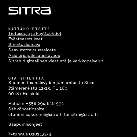
NÄITÄKÖ ETSIT?
Tietosuoja ja käyttöehdot
Evästeasetukset
Ilmoituskanava
Saavutettavuusseloste
Asiakirjajulkisuuskuvaus
Sitran digitaalinen viestintä ja verkkopalvelut
OTA YHTEYTTÄ
Suomen itsenäisyyden juhlarahasto Sitra
Itämerenkatu 11-13, PL 160,
00181 Helsinki
Puhelin +358 294 618 991
Sähköpostiosoite
etunimi.sukunimi@sitra.fi tai sitra@sitra.fi
Saapumisohjeet
Y-tunnus 0202132-3