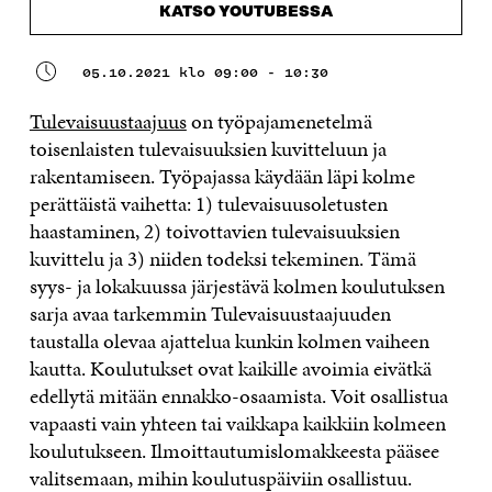
KATSO YOUTUBESSA
05.10.2021 klo 09:00 - 10:30
Tulevaisuustaajuus
on työpajamenetelmä
toisenlaisten tulevaisuuksien kuvitteluun ja
rakentamiseen. Työpajassa käydään läpi kolme
perättäistä vaihetta: 1) tulevaisuusoletusten
haastaminen, 2) toivottavien tulevaisuuksien
kuvittelu ja 3) niiden todeksi tekeminen. Tämä
syys- ja lokakuussa järjestävä kolmen koulutuksen
sarja avaa tarkemmin Tulevaisuustaajuuden
taustalla olevaa ajattelua kunkin kolmen vaiheen
kautta. Koulutukset ovat kaikille avoimia eivätkä
edellytä mitään ennakko-osaamista. Voit osallistua
vapaasti vain yhteen tai vaikkapa kaikkiin kolmeen
koulutukseen. Ilmoittautumislomakkeesta pääsee
valitsemaan, mihin koulutuspäiviin osallistuu.