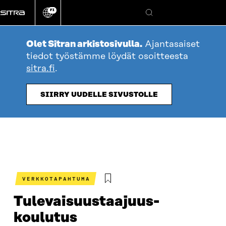
Siirry
FI
suoraan
Vaihda
Hae
sivuston
sisältöön
kieli
Olet Sitran arkistosivulla.
Ajantasaiset
tiedot työstämme löydät osoitteesta
sitra.fi
.
SIIRRY UUDELLE SIVUSTOLLE
VERKKOTAPAHTUMA
Tulevaisuustaajuus-
koulutus