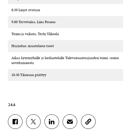
8.50 Linjat avataan
9.00 Tervetuloa, Liisa Poussa
Toimi ja vaikuta, Terhi Ylikoski
Harjoitus: muutoksen tasot
Aikaa kysymyksille ja keskustelulle Tulevaisuustaajuuden toimi -osion
soveltamisesta
10.30 Tilaisuus päättyy
JAA
J
J
J
J
K
A
A
A
A
O