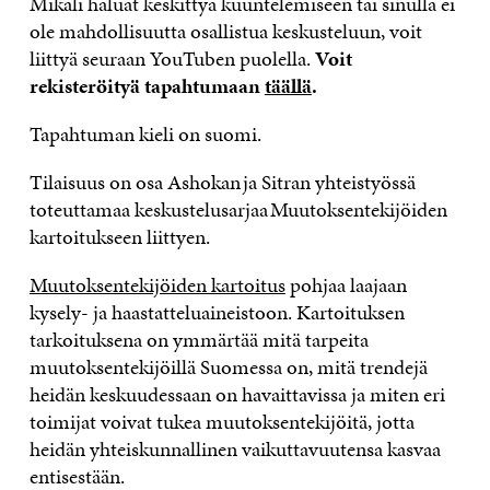
Mikäli haluat keskittyä kuuntelemiseen tai sinulla ei
ole mahdollisuutta osallistua keskusteluun, voit
liittyä seuraan YouTuben puolella.
Voit
rekisteröityä tapahtumaan
täällä
.
Tapahtuman kieli on suomi.
Tilaisuus on osa Ashokan ja Sitran yhteistyössä
toteuttamaa keskustelusarjaa Muutoksentekijöiden
kartoitukseen liittyen.
Muutoksentekijöiden kartoitus
pohjaa laajaan
kysely- ja haastatteluaineistoon. Kartoituksen
tarkoituksena on ymmärtää mitä tarpeita
muutoksentekijöillä Suomessa on, mitä trendejä
heidän keskuudessaan on havaittavissa ja miten eri
toimijat voivat tukea muutoksentekijöitä, jotta
heidän yhteiskunnallinen vaikuttavuutensa kasvaa
entisestään.