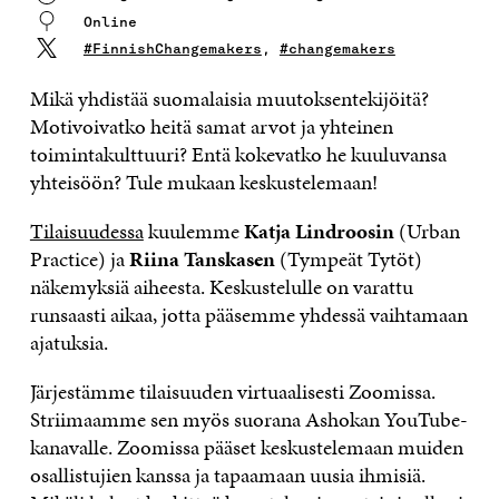
Online
#FinnishChangemakers
,
#changemakers
Mikä yhdistää suomalaisia muutoksentekijöitä?
Motivoivatko heitä samat arvot ja yhteinen
toimintakulttuuri? Entä kokevatko he kuuluvansa
yhteisöön? Tule mukaan keskustelemaan!
Tilaisuudessa
kuulemme
Katja Lindroosin
(Urban
Practice) ja
Riina Tanskasen
(Tympeät Tytöt)
näkemyksiä aiheesta. Keskustelulle on varattu
runsaasti aikaa, jotta pääsemme yhdessä vaihtamaan
ajatuksia.
Järjestämme tilaisuuden virtuaalisesti Zoomissa.
Striimaamme sen myös suorana Ashokan YouTube-
kanavalle. Zoomissa pääset keskustelemaan muiden
osallistujien kanssa ja tapaamaan uusia ihmisiä.