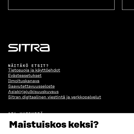
NÄITÄKÖ ETSIT?
Tietosuoja ja käyttöehdot
Evästeasetukset
Ilmoituskanava
Saavutettavuusseloste
Asiakirjajulkisuuskuvaus
Sitran digitaalinen viestintä ja verkkopalvelut
OTA YHTEYTTÄ
Suomen itsenäisyyden juhlarahasto Sitra
Maistuiskos keksi?
Itämerenkatu 11-13, PL 160,
00181 Helsinki