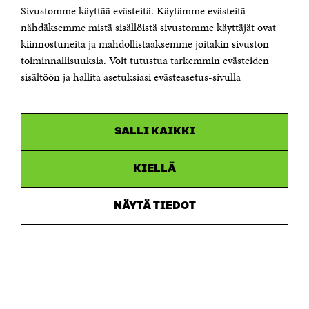
Sivustomme käyttää evästeitä. Käytämme evästeitä
Puhelin +358 294 618 991
Sähköpostiosoite
nähdäksemme mistä sisällöistä sivustomme käyttäjät ovat
etunimi.sukunimi@sitra.fi tai sitra@sitra.fi
kiinnostuneita ja mahdollistaaksemme joitakin sivuston
Saapumisohjeet
toiminnallisuuksia. Voit tutustua tarkemmin evästeiden
sisältöön ja hallita asetuksiasi evästeasetus-sivulla
Y-tunnus 0202132-3
OLEMME NÄISSÄ SOMEISSA
SALLI KAIKKI
Facebook
Avautuu
uudessa
Linkedin
ikkunassa
KIELLÄ
Avautuu
uudessa
Youtube
ikkunassa
Avautuu
NÄYTÄ TIEDOT
uudessa
Instagram
ikkunassa
Avautuu
uudessa
ikkunassa