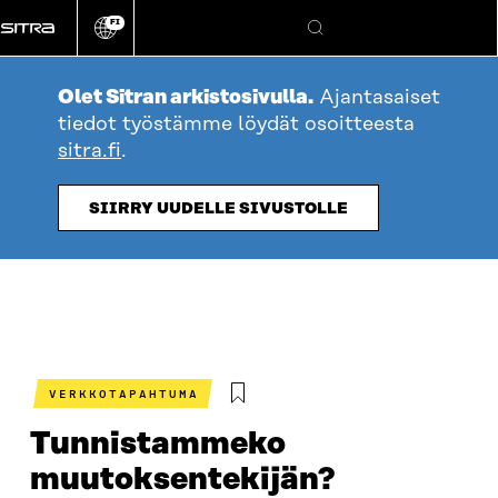
Siirry
FI
suoraan
Vaihda
Hae
sivuston
sisältöön
kieli
Olet Sitran arkistosivulla.
Ajantasaiset
tiedot työstämme löydät osoitteesta
sitra.fi
.
SIIRRY UUDELLE SIVUSTOLLE
VERKKOTAPAHTUMA
Tunnistammeko
muutoksentekijän?