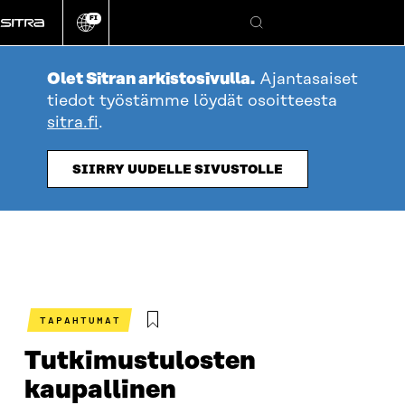
Siirry
FI
suoraan
Vaihda
Hae
sivuston
sisältöön
kieli
Olet Sitran arkistosivulla.
Ajantasaiset
tiedot työstämme löydät osoitteesta
sitra.fi
.
SIIRRY UUDELLE SIVUSTOLLE
TAPAHTUMAT
Tutkimustulosten
kaupallinen