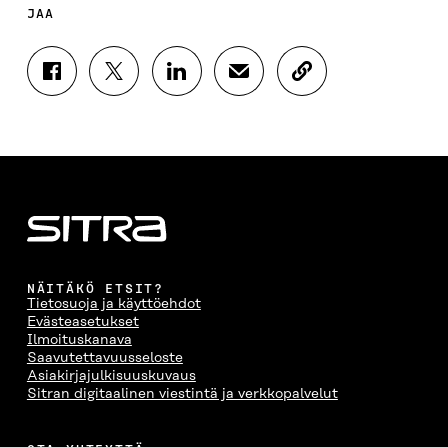
JAA
J
J
J
J
K
A
A
A
A
O
A
A
A
A
P
F
T
L
S
I
A
W
I
Ä
O
C
I
N
H
I
E
T
K
K
A
B
T
E
Ö
R
O
E
D
P
T
O
R
I
O
I
K
I
N
S
K
I
S
I
T
K
NÄITÄKÖ ETSIT?
S
S
S
I
E
Tietosuoja ja käyttöehdot
S
Ä
S
L
L
Evästeasetukset
A
A
Ä
L
I
Ilmoituskanava
A
V
A
A
N
Saavutettavuusseloste
V
A
V
A
L
Asiakirjajulkisuuskuvaus
A
U
A
V
I
Sitran digitaalinen viestintä ja verkkopalvelut
U
T
U
A
N
T
U
T
U
K
U
U
U
T
K