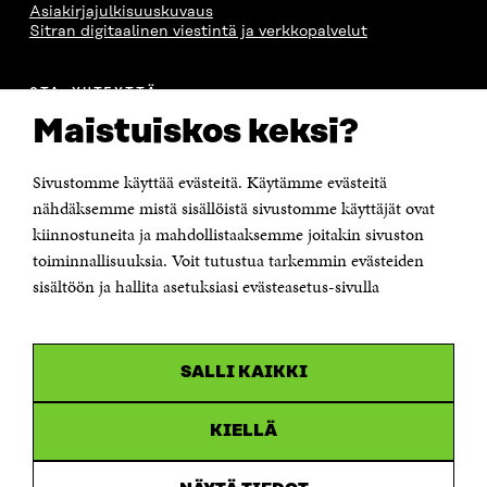
Asiakirjajulkisuuskuvaus
Sitran digitaalinen viestintä ja verkkopalvelut
OTA YHTEYTTÄ
Suomen itsenäisyyden juhlarahasto Sitra
Maistuiskos keksi?
Itämerenkatu 11-13, PL 160,
00181 Helsinki
Sivustomme käyttää evästeitä. Käytämme evästeitä
Puhelin +358 294 618 991
Sähköpostiosoite
nähdäksemme mistä sisällöistä sivustomme käyttäjät ovat
etunimi.sukunimi@sitra.fi tai sitra@sitra.fi
kiinnostuneita ja mahdollistaaksemme joitakin sivuston
toiminnallisuuksia. Voit tutustua tarkemmin evästeiden
Saapumisohjeet
sisältöön ja hallita asetuksiasi evästeasetus-sivulla
Y-tunnus 0202132-3
OLEMME NÄISSÄ SOMEISSA
SALLI KAIKKI
Facebook
Avautuu
uudessa
Linkedin
ikkunassa
KIELLÄ
Avautuu
uudessa
Youtube
ikkunassa
Avautuu