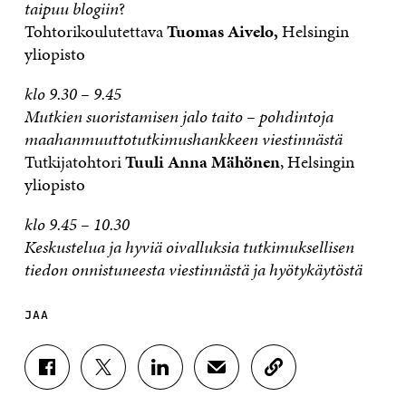
taipuu blogiin
?
Tohtorikoulutettava
Tuomas Aivelo,
Helsingin
yliopisto
klo 9.30 – 9.45
Mutkien suoristamisen jalo taito – pohdintoja
maahanmuuttotutkimushankkeen viestinnästä
Tutkijatohtori
Tuuli Anna Mähönen
, Helsingin
yliopisto
klo 9.45 – 10.30
Keskustelua ja hyviä oivalluksia tutkimuksellisen
tiedon onnistuneesta viestinnästä ja hyötykäytöstä
JAA
J
J
J
J
K
A
A
A
A
O