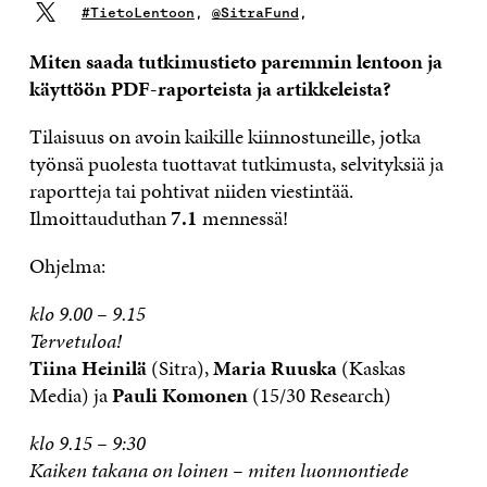
#TietoLentoon
,
@SitraFund
,
Miten saada tutkimustieto paremmin lentoon ja
käyttöön PDF-raporteista ja artikkeleista?
Tilaisuus on avoin kaikille kiinnostuneille, jotka
työnsä puolesta tuottavat tutkimusta, selvityksiä ja
raportteja tai pohtivat niiden viestintää.
Ilmoittauduthan
7.1
mennessä!
Ohjelma:
klo 9.00 – 9.15
Tervetuloa!
Tiina Heinilä
(Sitra),
Maria Ruuska
(Kaskas
Media) ja
Pauli Komonen
(15/30 Research)
klo 9.15 – 9:30
Kaiken takana on loinen – miten luonnontiede