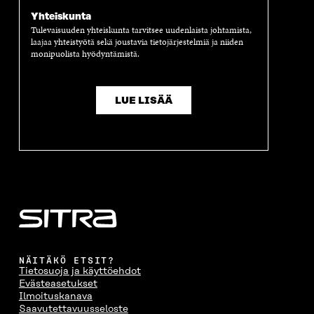
S
A
S
S
A
I
A
S
Yhteiskunta
I
K
I
A
Tulevaisuuden yhteiskunta tarvitsee uudenlaista johtamista,
K
K
K
I
laajaa yhteistyötä sekä joustavia tietojärjestelmiä ja niiden
K
U
K
K
monipuolista hyödyntämistä.
U
N
U
K
N
A
N
U
A
S
A
N
LUE LISÄÄ
S
S
S
A
S
A
S
S
A
A
S
A
NÄITÄKÖ ETSIT?
Tietosuoja ja käyttöehdot
Evästeasetukset
Ilmoituskanava
Saavutettavuusseloste