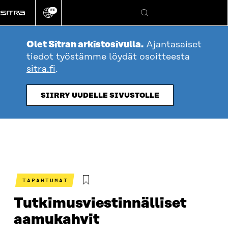
Siirry
FI
suoraan
Vaihda
Hae
sivuston
sisältöön
kieli
Olet Sitran arkistosivulla.
Ajantasaiset
tiedot työstämme löydät osoitteesta
sitra.fi
.
SIIRRY UUDELLE SIVUSTOLLE
TAPAHTUMAT
Tutkimusviestinnälliset
aamukahvit