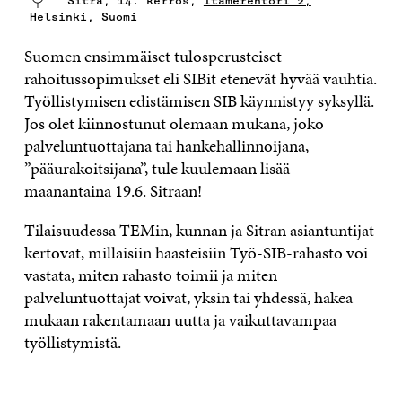
Sitra, 14. kerros,
Itämerentori 2,
Helsinki, Suomi
Suomen ensimmäiset tulosperusteiset
rahoitussopimukset eli SIBit etenevät hyvää vauhtia.
Työllistymisen edistämisen SIB käynnistyy syksyllä.
Jos olet kiinnostunut olemaan mukana, joko
palveluntuottajana tai hankehallinnoijana,
”pääurakoitsijana”, tule kuulemaan lisää
maanantaina 19.6. Sitraan!
Tilaisuudessa TEMin, kunnan ja Sitran asiantuntijat
kertovat, millaisiin haasteisiin Työ-SIB-rahasto voi
vastata, miten rahasto toimii ja miten
palveluntuottajat voivat, yksin tai yhdessä, hakea
mukaan rakentamaan uutta ja vaikuttavampaa
työllistymistä.