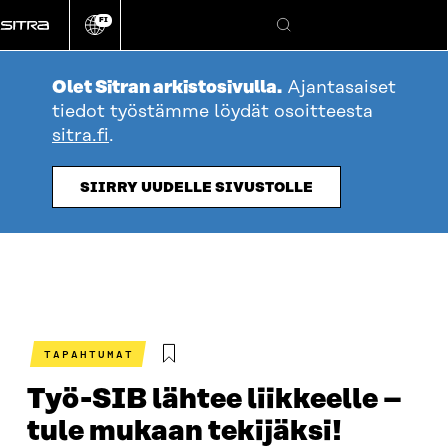
Siirry
FI
suoraan
Vaihda
Hae
sivuston
sisältöön
kieli
Olet Sitran arkistosivulla.
Ajantasaiset
tiedot työstämme löydät osoitteesta
sitra.fi
.
SIIRRY UUDELLE SIVUSTOLLE
TAPAHTUMAT
Työ-SIB lähtee liikkeelle –
tule mukaan tekijäksi!