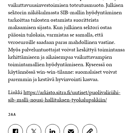
vaikuttavuusinvestoimisen toteutusmuoto. Julkisen
sektorin näkökulmasta SIB-mallin hyödyntäminen
tarkoittaa tulosten ostamista suoritteista
maksamisen sijasta. Kun julkinen sektori ostaa
pääosin tuloksia, varmistaa se samalla, että
veroeuroille saadaan paras mahdollinen vastine.
Myös palveluntuottajat voivat keskittyä toimintansa
kehittämiseen ja aikaisempaa vaikuttavampien
toimintamallien hyödyntämiseen. Kyseessä on
käytännössä win-win-tilanne: suomalaiset voivat
paremmin ja kestävä hyvinvointi kasvaa.
Linkki
https://arkisto.sitra.fi/uutiset/puolivaliriihi-
sib-malli-nousi-hallituksen-tyokalupakkiin/
JAA