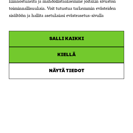
kiinnostuneita ja mahdollistaaksemme joitakin sivuston
Saapumisohjeet
toiminnallisuuksia. Voit tutustua tarkemmin evästeiden
sisältöön ja hallita asetuksiasi evästeasetus-sivulla
Y-tunnus 0202132-3
OLEMME NÄISSÄ SOMEISSA
SALLI KAIKKI
Facebook
Avautuu
uudessa
Linkedin
ikkunassa
KIELLÄ
Avautuu
uudessa
Youtube
ikkunassa
Avautuu
NÄYTÄ TIEDOT
uudessa
Instagram
ikkunassa
Avautuu
uudessa
ikkunassa