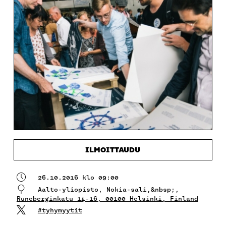
ILMOITTAUDU
26.10.2016 klo 09:00
Aalto-yliopisto, Nokia-sali,&nbsp;,
Runeberginkatu 14-16, 00100 Helsinki, Finland
#tyhymyytit