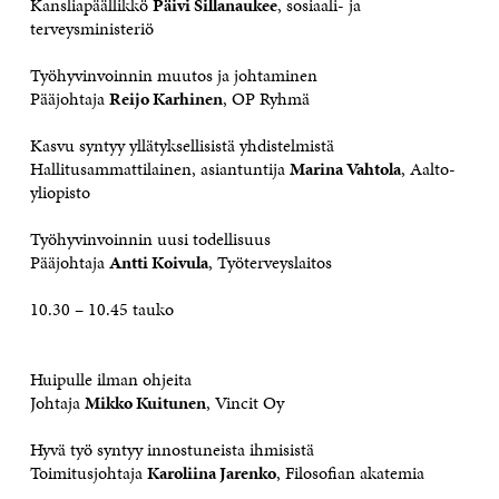
Kansliapäällikkö
Päivi Sillanaukee
, sosiaali- ja
terveysministeriö
Työhyvinvoinnin muutos ja johtaminen
Pääjohtaja
Reijo Karhinen
, OP Ryhmä
Kasvu syntyy yllätyksellisistä yhdistelmistä
Hallitusammattilainen, asiantuntija
Marina Vahtola
, Aalto-
yliopisto
Työhyvinvoinnin uusi todellisuus
Pääjohtaja
Antti Koivula
, Työterveyslaitos
10.30 – 10.45 tauko
Huipulle ilman ohjeita
Johtaja
Mikko Kuitunen
, Vincit Oy
Hyvä työ syntyy innostuneista ihmisistä
Toimitusjohtaja
Karoliina Jarenko
, Filosofian akatemia