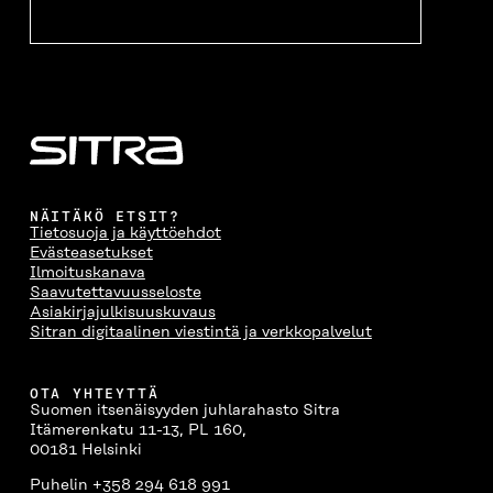
U
U
U
U
I
U
U
U
U
U
D
U
U
D
E
D
U
E
S
E
D
S
S
S
E
S
A
S
S
A
I
A
S
I
K
I
A
K
K
K
I
K
U
K
K
NÄITÄKÖ ETSIT?
Tietosuoja ja käyttöehdot
U
N
U
K
Evästeasetukset
N
A
N
U
Ilmoituskanava
A
S
A
N
Saavutettavuusseloste
S
S
S
A
Asiakirjajulkisuuskuvaus
S
A
S
S
Sitran digitaalinen viestintä ja verkkopalvelut
A
A
S
A
OTA YHTEYTTÄ
Suomen itsenäisyyden juhlarahasto Sitra
Itämerenkatu 11-13, PL 160,
00181 Helsinki
Puhelin +358 294 618 991