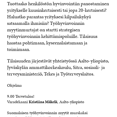
Tuottaako henkilöstön hyvinvointiin panostaminen
yritykselle kuusinkertaisesti tai jopa 20-kertaisesti?
Haluatko parantaa yrityksesi kilpailukykyä
satsaamalla ihmisiin? Työhyvinvoinnin
myytinmurtajat on startti strategisen
työhyvinvoinnin kehittämispoluille. Tilaisuus
haastaa pohtimaan, kyseenalaistamaan ja
toimimaan.
Tilaisuuden järjestävät yhteistyössä Aalto-yliopisto,
Jyväskylän ammattikorkeakoulu, Sitra, sosiaali- ja
terveysministeriö, Tekes ja Työterveyslaitos.
Ohjelma
9.00 Tervetuloa!
Varadekaani
Kristiina Mäkelä
, Aalto-yliopisto
Suomalaisen työhyvinvoinnin myytit murskaksi