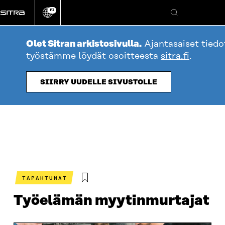
Siirry
FI
suoraan
Vaihda
Hae
sivuston
sisältöön
kieli
Olet Sitran arkistosivulla.
Ajantasaiset tiedo
työstämme löydät osoitteesta
sitra.fi
.
SIIRRY UUDELLE SIVUSTOLLE
TAPAHTUMAT
Työelämän myytinmurtajat