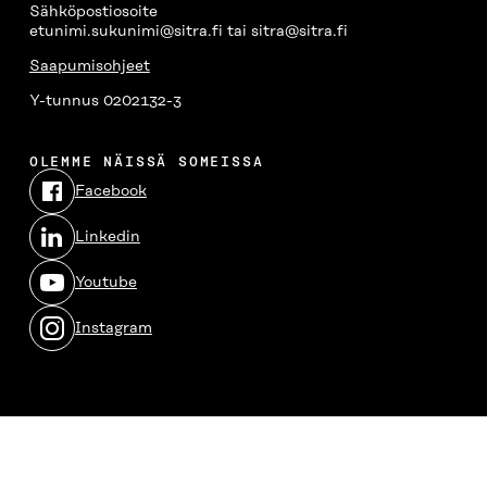
Sähköpostiosoite
etunimi.sukunimi@sitra.fi tai sitra@sitra.fi
Saapumisohjeet
Y-tunnus 0202132-3
OLEMME NÄISSÄ SOMEISSA
Facebook
Avautuu
uudessa
Linkedin
ikkunassa
Avautuu
uudessa
Youtube
ikkunassa
Avautuu
uudessa
Instagram
ikkunassa
Avautuu
uudessa
ikkunassa