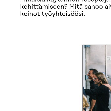
kehittämiseen? Mitä sanoo ai
keinot työyhteisöösi.
OHJELMA
OTA YHTEYTTÄ