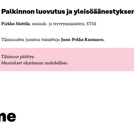
A
Palkinnon luovutus ja yleisöäänestyksen
Pirkko Mattila
, sosiaali- ja terveysministeri, STM
Tilaisuuden juontaa toimittaja
Jussi-Pekka Rantanen
.
Tilaisuus päättyy.
Muutokset ohjelmaan mahdollisia.
me