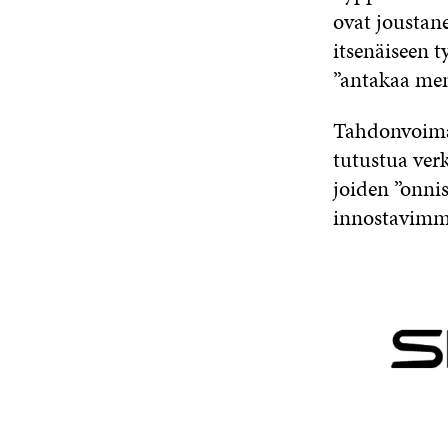
ovat joustane
itsenäiseen 
”antakaa menn
Tahdonvoimaa
tutustua verk
joiden ”onnis
innostavimma