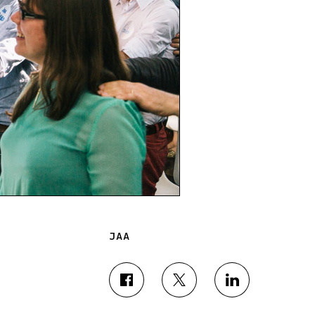
JAA
J
J
J
A
A
A
A
A
A