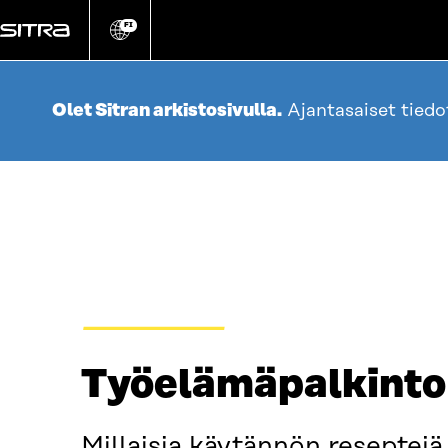
Siirry
suoraan
FI
Vaihda
sivuston
sisältöön
kieli
Olet Sitran arkistosivulla.
Ajantasaiset tied
TAPAHTUMAT
Työelämäpalkinto
Millaisia käytännön reseptejä