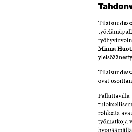
Tahdonv
Tilaisuudess
työelämäpalk
työhyvinvoin
Minna Huoti
yleisöäänest
Tilaisuudess
ovat osoitta
Palkittavilla
tuloksellise
rohkeita avau
työmatkoja va
hyppäämällä 