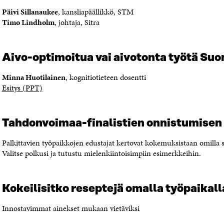
V
A
L
Päivi Sillanaukee
, kansliapäällikkö, STM
A
V
I
Timo Lindholm
, johtaja, Sitra
U
A
N
T
U
K
U
T
K
U
U
I
Aivo-optimoitua vai aivotonta työtä Su
U
U
U
U
Minna Huotilainen
, kognitiotieteen dosentti
D
U
Esitys (PPT)
E
D
S
E
S
S
Tahdonvoimaa-finalistien onnistumisen 
A
S
I
A
Palkittavien työpaikkojen edustajat kertovat kokemuksistaan omilla s
K
I
Valitse polkusi ja tutustu mielenkiintoisimpiin esimerkkeihin.
K
K
U
K
N
U
A
N
Kokeilisitko reseptejä omalla työpaikall
S
A
S
S
Innostavimmat ainekset mukaan vietäviksi
A
S