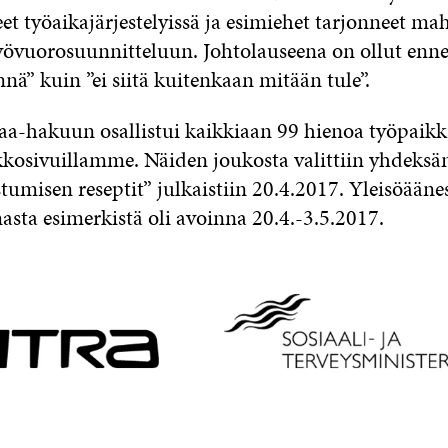
et työaikajärjestelyissä ja esimiehet tarjonneet m
työvuorosuunnitteluun. Johtolauseena on ollut en
ä” kuin ”ei siitä kuitenkaan mitään tule”.
-hakuun osallistui kaikkiaan 99 hienoa työpaikka
kosivuillamme. Näiden joukosta valittiin yhdeksän 
tumisen reseptit” julkaistiin 20.4.2017. Yleisöääne
sta esimerkistä oli avoinna 20.4.-3.5.2017.