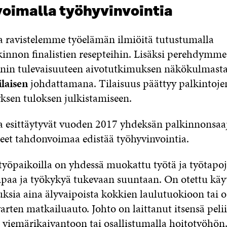
oimalla työhyvinvointia
a ravistelemme työelämän ilmiöitä tutustumalla
innon finalistien resepteihin. Lisäksi perehdymme
nin tulevaisuuteen aivotutkimuksen näkökulmasta 
laisen
johdattamana. Tilaisuus päättyy palkintoje
yksen tuloksen julkistamiseen.
a esittäytyvät vuoden 2017 yhdeksän palkinnonsaaj
neet tahdonvoimaa edistää työhyvinvointia.
 työpaikoilla on yhdessä muokattu työtä ja työtapo
mpaa ja työkykyä tukevaan suuntaan. On otettu käy
ksia aina älyvaipoista kokkien laulutuokioon tai o
rten matkailuauto. Johto on laittanut itsensä peli
viemärikaivantoon tai osallistumalla hoitotyöhön.