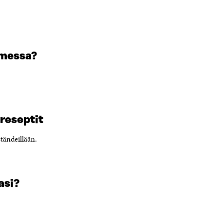
omessa?
reseptit
tändeillään.
asi?