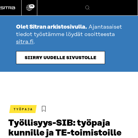
Siirry
FI
suoraan
Vaihda
Hae
sivuston
sisältöön
kieli
Olet Sitran arkistosivulla.
Ajantasaiset
tiedot työstämme löydät osoitteesta
sitra.fi
.
SIIRRY UUDELLE SIVUSTOLLE
TYÖPAJA
Työllisyys-SIB: työpaja
kunnille ja TE-toimistoille