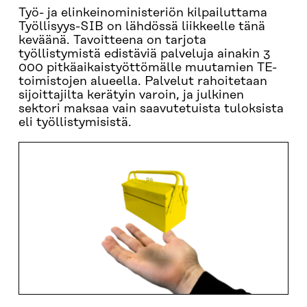
Työ- ja elinkeinoministeriön kilpailuttama
Työllisyys-SIB on lähdössä liikkeelle tänä
keväänä. Tavoitteena on tarjota
työllistymistä edistäviä palveluja ainakin 3
000 pitkäaikaistyöttömälle muutamien TE-
toimistojen alueella. Palvelut rahoitetaan
sijoittajilta kerätyin varoin, ja julkinen
sektori maksaa vain saavutetuista tuloksista
eli työllistymisistä.