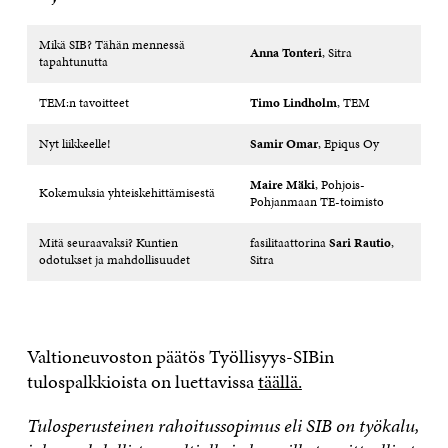
Mikä SIB? Tähän mennessä
Anna Tonteri
, Sitra
tapahtunutta
TEM:n tavoitteet
Timo Lindholm
, TEM
Nyt liikkeelle!
Samir Omar
, Epiqus Oy
Maire Mäki
, Pohjois-
Kokemuksia yhteiskehittämisestä
Pohjanmaan TE-toimisto
Mitä seuraavaksi? Kuntien
fasilitaattorina
Sari Rautio
,
odotukset ja mahdollisuudet
Sitra
Valtioneuvoston päätös Työllisyys-SIBin
tulospalkkioista on luettavissa
täällä.
Tulosperusteinen rahoitussopimus eli SIB on työkalu,