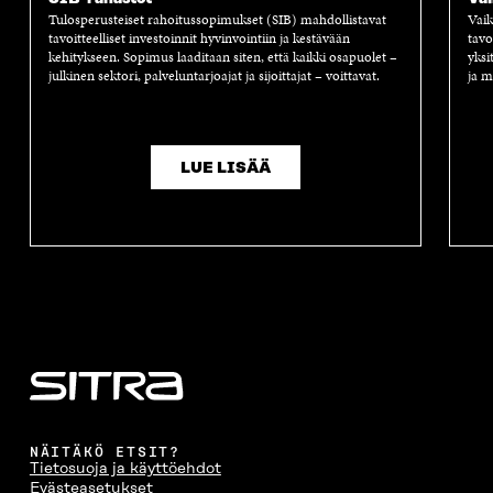
A
S
A
N
Tulosperusteiset rahoitussopimukset (SIB) mahdollistavat
Vaik
S
S
S
A
tavoitteelliset investoinnit hyvinvointiin ja kestävään
tavo
S
A
S
S
kehitykseen. Sopimus laaditaan siten, että kaikki osapuolet –
yksi
A
A
S
julkinen sektori, palveluntarjoajat ja sijoittajat – voittavat.
ja m
A
LUE LISÄÄ
NÄITÄKÖ ETSIT?
Tietosuoja ja käyttöehdot
Evästeasetukset