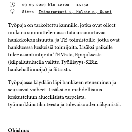
29.03.2019 klo 12:00 - 15:30
Sitra,
Itämerentori 2, Helsinki, Suomi
Työpaja on tarkoitettu kunnille, jotka ovat olleet
mukana suunnittelemassa tätä uraauurtavaa
hankekokonaisuutta, ja TE-toimistoille, jotka ovat
hankkeessa keskeisiä toimijoita. Lisäksi paikalle
tulee asiantuntijoita TEM:stä, Epiquksesta
(kilpailutuksella valittu Työllisyys-SIBin
hankehallinnoija) ja Sitrasta.
Työpajassa käydään läpi hankkeen eteneminen ja
seuraavat vaiheet. Lisäksi on mahdollisuus
keskusteluun alueellisista tarpeista,
työmarkkinatilanteesta ja tulevaisuudennäkymistä.
Ohjelma: