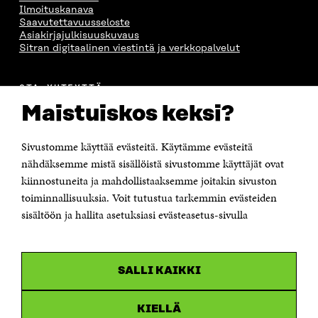
Ilmoituskanava
Saavutettavuusseloste
Asiakirjajulkisuuskuvaus
Sitran digitaalinen viestintä ja verkkopalvelut
OTA YHTEYTTÄ
Suomen itsenäisyyden juhlarahasto Sitra
Maistuiskos keksi?
Itämerenkatu 11-13, PL 160,
00181 Helsinki
Sivustomme käyttää evästeitä. Käytämme evästeitä
Puhelin +358 294 618 991
Sähköpostiosoite
nähdäksemme mistä sisällöistä sivustomme käyttäjät ovat
etunimi.sukunimi@sitra.fi tai sitra@sitra.fi
kiinnostuneita ja mahdollistaaksemme joitakin sivuston
Saapumisohjeet
toiminnallisuuksia. Voit tutustua tarkemmin evästeiden
sisältöön ja hallita asetuksiasi evästeasetus-sivulla
Y-tunnus 0202132-3
OLEMME NÄISSÄ SOMEISSA
SALLI KAIKKI
Facebook
Avautuu
uudessa
Linkedin
ikkunassa
KIELLÄ
Avautuu