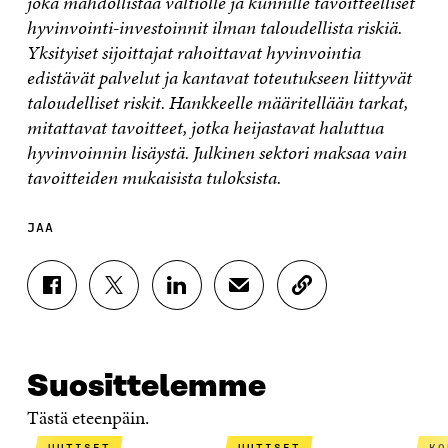
joka mahdollistaa valtiolle ja kunnille tavoitteelliset
hyvinvointi-investoinnit ilman taloudellista riskiä.
Yksityiset sijoittajat rahoittavat hyvinvointia
edistävät palvelut ja kantavat toteutukseen liittyvät
taloudelliset riskit. Hankkeelle määritellään tarkat,
mitattavat tavoitteet, jotka heijastavat haluttua
hyvinvoinnin lisäystä. Julkinen sektori maksaa vain
tavoitteiden mukaisista tuloksista.
JAA
J
J
J
J
K
A
A
A
A
O
A
A
A
A
P
F
T
L
S
I
A
W
I
Ä
O
Suosittelemme
C
I
N
H
I
E
T
K
K
A
Tästä eteenpäin.
B
T
E
Ö
R
O
E
D
P
T
UUTISET
UUTISET
K