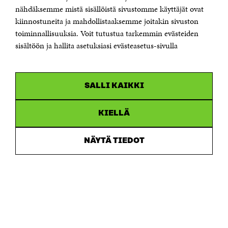
Sähköpostiosoite
nähdäksemme mistä sisällöistä sivustomme käyttäjät ovat
etunimi.sukunimi@sitra.fi tai sitra@sitra.fi
kiinnostuneita ja mahdollistaaksemme joitakin sivuston
Saapumisohjeet
toiminnallisuuksia. Voit tutustua tarkemmin evästeiden
sisältöön ja hallita asetuksiasi evästeasetus-sivulla
Y-tunnus 0202132-3
OLEMME NÄISSÄ SOMEISSA
SALLI KAIKKI
Facebook
Avautuu
uudessa
Linkedin
ikkunassa
KIELLÄ
Avautuu
uudessa
Youtube
ikkunassa
Avautuu
NÄYTÄ TIEDOT
uudessa
Instagram
ikkunassa
Avautuu
uudessa
ikkunassa