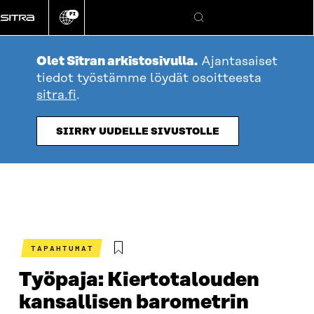
Siirry
FI
suoraan
Vaihda
Hae
sivuston
sisältöön
kieli
Olet Sitran arkistosivulla.
Ajantasaiset
tiedot työstämme löydät osoitteesta
sitra.fi
.
SIIRRY UUDELLE SIVUSTOLLE
TAPAHTUMAT
Työpaja: Kiertotalouden
kansallisen barometrin