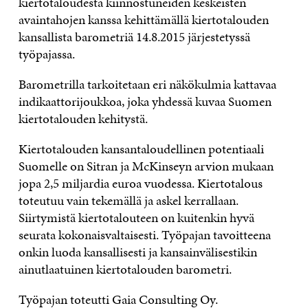
kiertotaloudesta kiinnostuneiden keskeisten
avaintahojen kanssa kehittämällä kiertotalouden
kansallista barometriä 14.8.2015 järjestetyssä
työpajassa.
Barometrilla tarkoitetaan eri näkökulmia kattavaa
indikaattorijoukkoa, joka yhdessä kuvaa Suomen
kiertotalouden kehitystä.
Kiertotalouden kansantaloudellinen potentiaali
Suomelle on Sitran ja McKinseyn arvion mukaan
jopa 2,5 miljardia euroa vuodessa. Kiertotalous
toteutuu vain tekemällä ja askel kerrallaan.
Siirtymistä kiertotalouteen on kuitenkin hyvä
seurata kokonaisvaltaisesti. Työpajan tavoitteena
onkin luoda kansallisesti ja kansainvälisestikin
ainutlaatuinen kiertotalouden barometri.
Työpajan toteutti Gaia Consulting Oy.