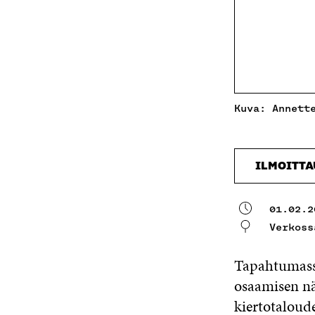
Kuva: Annett
ILMOITT
01.02.2
Verkoss
Tapahtumassa
osaamisen nä
kiertotaloude