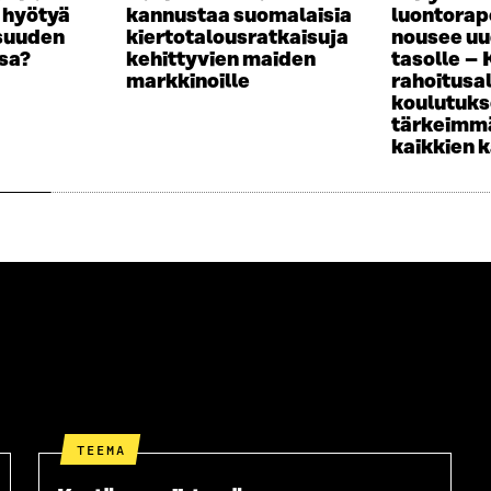
a hyötyä
kannustaa suomalaisia
luontorap
isuuden
kiertotalousratkaisuja
nousee uu
sa?
kehittyvien maiden
tasolle –
markkinoille
rahoitusa
koulutuk
tärkeimmä
kaikkien 
TEEMA