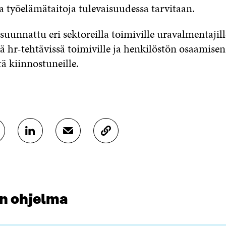
sia työelämätaitoja tulevaisuudessa tarvitaan.
suunnattu eri sektoreilla toimiville uravalmentajille
kä hr-tehtävissä toimiville ja henkilöstön osaamisen
ä kiinnostuneille.
J
J
K
A
A
O
A
A
P
L
S
I
I
Ä
O
N
H
I
K
K
A
n ohjelma
E
Ö
R
D
P
T
I
O
I