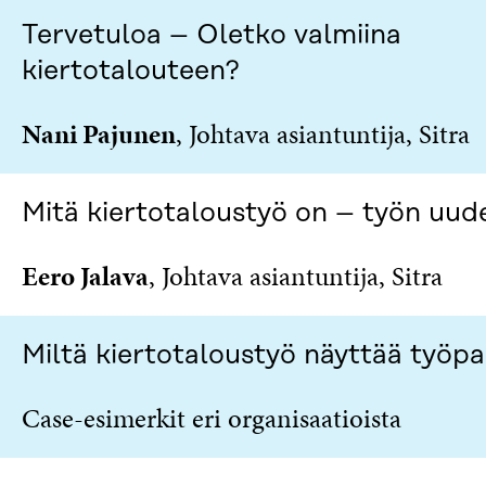
N
S
K
Tervetuloa – Oletko valmiina
I
T
K
S
I
E
kiertotalouteen?
S
L
L
Ä
L
I
Nani Pajunen
, Johtava asiantuntija, Sitra
A
A
N
V
A
L
A
V
I
U
A
N
Mitä kiertotaloustyö on – työn uu
T
U
K
U
T
K
U
U
I
Eero Jalava
, Johtava asiantuntija, Sitra
U
U
U
U
D
U
E
D
Miltä kiertotaloustyö näyttää työpai
S
E
S
S
Case-esimerkit eri organisaatioista
A
S
I
A
K
I
K
K