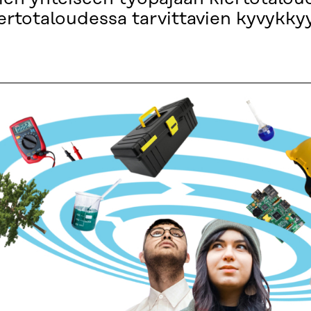
iertotaloudessa tarvittavien kyvykky