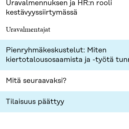
Uravalmennuksen ja HR:n rooli
U
K
N
U
kestävyyssiirtymässä
A
N
S
A
S
S
Uravalmentajat
A
S
A
Pienryhmäkeskustelut: Miten
kiertotalousosaamista ja -työtä tun
Mitä seuraavaksi?
Tilaisuus päättyy