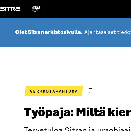
Siirry
suoraan
FI
Vaihda
sivuston
sisältöön
kieli
Olet Sitran arkistosivulla.
Ajantasaiset tied
VERKKOTAPAHTUMA
Työpaja: Miltä kie
Tervetuloa Sitran ja uraohjaa