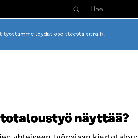
ot työstämme löydät osoitteesta
sitra.fi
.
rtotaloustyö näyttää?
jien yhteiseen työpajaan kiertotalou