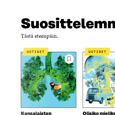
Suosittelem
Tästä eteenpäin.
UUTISET
UUTISET
Kansalaisten
Olisiko mieli