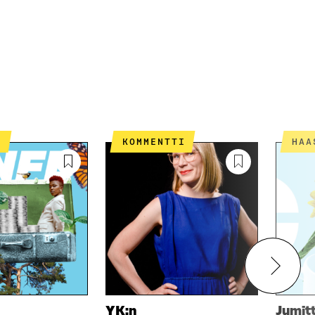
T
KOMMENTTI
HA
YK:n
Jumit