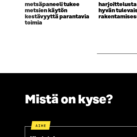
metsäpaneeli tukee
harjoittelust
metsien käytön
hyvän tuleva
kestävyyttä parantavia
rakentamises
toimia
Mistä on kyse?
AIHE