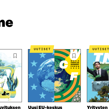
me
UUTISET
UUTISE
kuvituksen
Uusi EU-keskus
Yritysten