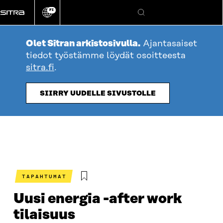
Siirry
FI
suoraan
Vaihda
Hae
sivuston
sisältöön
kieli
Olet Sitran arkistosivulla.
Ajantasaiset
tiedot työstämme löydät osoitteesta
sitra.fi
.
SIIRRY UUDELLE SIVUSTOLLE
TAPAHTUMAT
Uusi energia -after work
tilaisuus