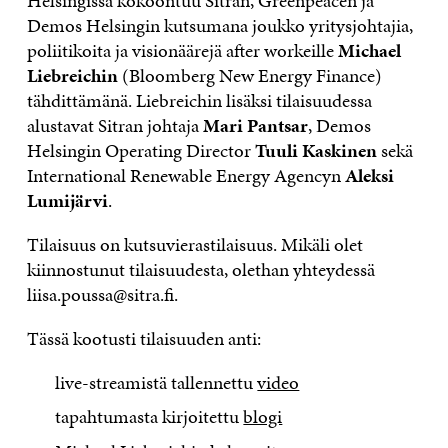
Helsingissä kokoontuu Sitran, Greenpeacen ja
Demos Helsingin kutsumana joukko yritysjohtajia,
poliitikoita ja visionäärejä after workeille
Michael
Liebreichin
(Bloomberg New Energy Finance)
tähdittämänä. Liebreichin lisäksi tilaisuudessa
alustavat Sitran johtaja
M
ari Pantsar
, Demos
Helsingin Operating Director
Tuuli Kaskinen
sekä
International Renewable Energy Agencyn
Aleksi
Lumijärvi
.
Tilaisuus on kutsuvierastilaisuus. Mikäli olet
kiinnostunut tilaisuudesta, olethan yhteydessä
liisa.poussa@sitra.fi.
Tässä kootusti tilaisuuden anti:
live-streamistä tallennettu
video
tapahtumasta kirjoitettu
blogi