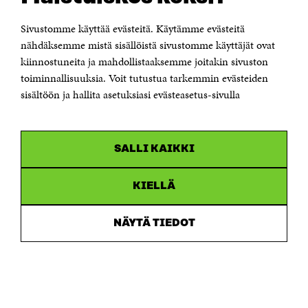
00181 Helsinki
Sivustomme käyttää evästeitä. Käytämme evästeitä
Puhelin +358 294 618 991
Sähköpostiosoite
nähdäksemme mistä sisällöistä sivustomme käyttäjät ovat
etunimi.sukunimi@sitra.fi tai sitra@sitra.fi
kiinnostuneita ja mahdollistaaksemme joitakin sivuston
Saapumisohjeet
toiminnallisuuksia. Voit tutustua tarkemmin evästeiden
sisältöön ja hallita asetuksiasi evästeasetus-sivulla
Y-tunnus 0202132-3
OLEMME NÄISSÄ SOMEISSA
SALLI KAIKKI
Facebook
Avautuu
uudessa
Linkedin
ikkunassa
KIELLÄ
Avautuu
uudessa
Youtube
ikkunassa
Avautuu
NÄYTÄ TIEDOT
uudessa
Instagram
ikkunassa
Avautuu
uudessa
ikkunassa