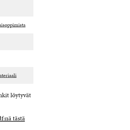
taisoppimista
teriaali
nkit löytyvät
f:nä tästä