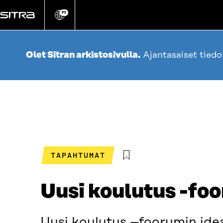
Siirry
suoraan
FI
Vaihda
sivuston
sisältöön
kieli
Olet Sitran arkistosivulla.
Ajantasaiset tied
TAPAHTUMAT
Uusi koulutus -fo
Uusi koulutus –foorumin idea