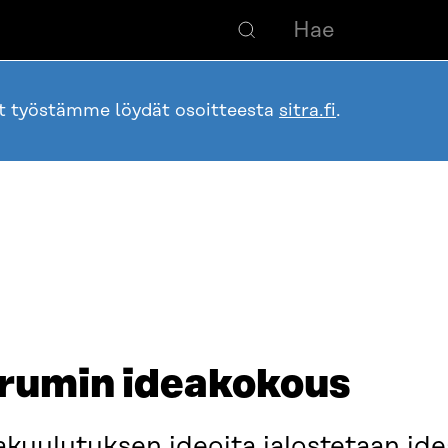
ot työstämme löydät osoitteesta
sitra.fi
.
orumin ideakokous
kuulutuksen ideoita jalostetaan id