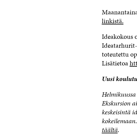
Maanantaina 
linkistä.
Ideakokous 
Ideatarhurit
toteutettu o
Lisätietoa
ht
Uusi koulutu
Helmikuussa 
Ekskursion ai
keskeisintä i
kokeilemaan. 
täältä
.