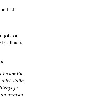
nä tästä
, jota on
014 alkaen.
sä
 Bostoniin.
i mielestään
htenyt jo
kan annista