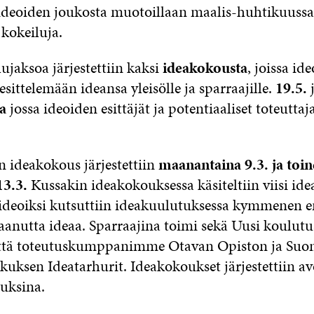
ideoiden joukosta muotoillaan maalis-huhtikuussa 
 kokeiluja.
ujaksoa järjestettiin kaksi
ideakokousta
, joissa id
 esittelemään ideansa yleisölle ja sparraajille.
19.5.
j
a
jossa ideoiden esittäjät ja potentiaaliset toteutt
ideakokous järjestettiin
maanantaina 9.3. ja toi
13.3.
Kussakin ideakokouksessa käsiteltiin viisi ide
i ideoiksi kutsuttiin ideakuulutuksessa kymmenen e
aanutta ideaa. Sparraajina toimi sekä Uusi koulut
 että toteutuskumppanimme Otavan Opiston ja Su
uksen Ideatarhurit. Ideakokoukset järjestettiin a
uuksina.