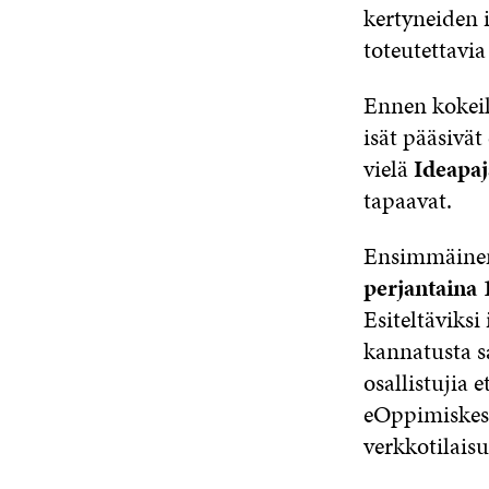
kertyneiden 
toteutettavia
Ennen kokeil
isät pääsivät
vielä
Ideapaj
tapaavat.
Ensimmäinen 
perjantaina 
Esiteltäviks
kannatusta s
osallistujia
eOppimiskesk
verkkotilais