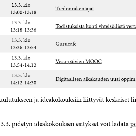
13.3. klo
Tiedonrakentajat
13:00-13:18
13.3. klo
Todistuksista kohti yhteisöllistä ver
13:18-13:36
13.3. klo
Gurucafe
13:36-13:54
13.3. klo
Veso-päivien MOOC
13:54-14:12
13.3. klo
Digitaalisen aikakauden uusi oppima
14:12-14:30
ulutukseen ja ideakokouksiin liittyvät keskeiset li
13.3. pidetyn ideakokouksen esitykset voit ladata
pd