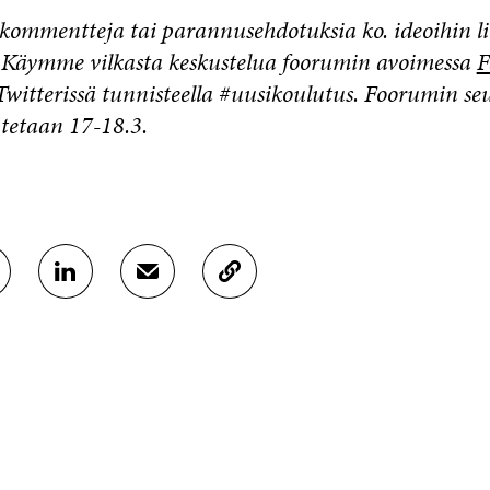
kommentteja tai parannusehdotuksia ko. ideoihin li
e! Käymme vilkasta keskustelua foorumin avoimessa
F
Twitterissä tunnisteella #uusikoulutus. Foorumin s
utetaan 17-18.3.
J
J
K
A
A
O
A
A
P
L
S
I
I
Ä
O
N
H
I
K
K
A
E
Ö
R
D
P
T
I
O
I