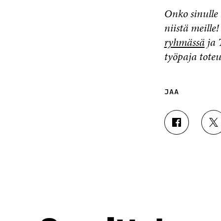
Onko sinulle 
niistä meill
ryhmässä
ja 
työpaja tote
JAA
J
J
A
A
A
A
F
T
A
W
C
I
E
T
B
T
O
E
O
R