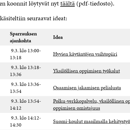
n koonnit löytyvät nyt
täältä
(pdf-tiedosto).
äsiteltiin seuraavat ideat:
Sparrauksen
Idea
ajankohta
9.3. klo 13:00-
Hyvien käytäntöjen vaihtopiiri
13:18
9.3. klo 13:18-
Yksilöllisen oppimisen työkalut
13:36
9.3. klo 13:36-
Osaamisen jakamisen pelialusta
13:54
9.3. klo 13:54-
Polku-verkkopalvelu, yksilöllinen o
14:12
oppimisen omistajuus
9.3. klo 14:12-
Suomi-koulut maailmalla kehitysty
14:30