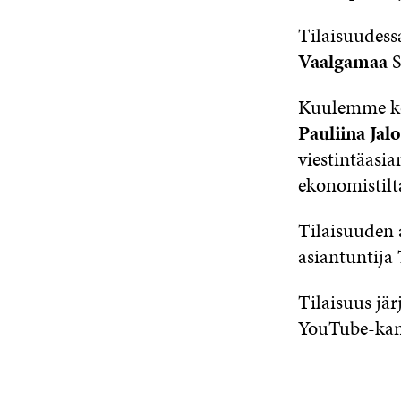
Tilaisuudessa
Vaalgamaa
S
Kuulemme ko
Pauliina Jalo
viestintäasia
ekonomistil
Tilaisuuden 
asiantuntija
Tilaisuus jär
YouTube-kan