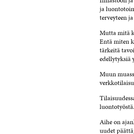
Ilmastoon ja
ja luontotoi
terveyteen j
Mutta mitä k
Entä miten k
tärkeitä tavo
edellytyksiä 
Muun muassa 
verkkotilais
Tilaisuudessa
luontotyöstä.
Aihe on ajan
uudet päättäj