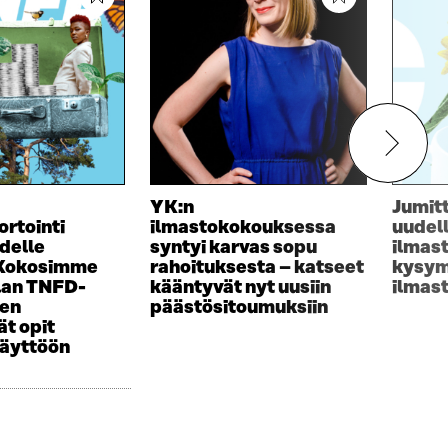
YK:n
Jumit
ortointi
ilmastokokouksessa
uudel
delle
syntyi karvas sopu
ilmas
 Kokosimme
rahoituksesta – katseet
kysym
lan TNFD-
kääntyvät nyt uusiin
ilmas
sen
päästösitoumuksiin
t opit
käyttöön