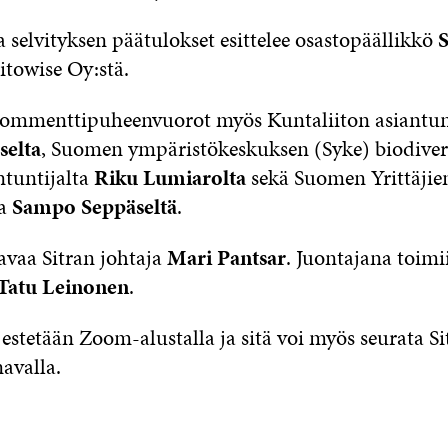
 selvityksen päätulokset esittelee osastopäällikkö
itowise Oy:stä.
mmenttipuheenvuorot myös Kuntaliiton asiantunt
selta
, Suomen ympäristökeskuksen (Syke) biodiversi
ntuntijalta
Riku Lumiarolta
sekä Suomen Yrittäjie
ta
Sampo Seppäseltä
.
avaa Sitran johtaja
Mari Pantsar
. Juontajana toimi
Tatu Leinonen
.
jestetään Zoom-alustalla ja sitä voi myös seurata Si
avalla.