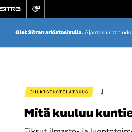
Siirry
suoraan
FI
Vaihda
sivuston
sisältöön
kieli
Olet Sitran arkistosivulla.
Ajantasaiset tied
JULKISTUSTILAISUUS
Mitä kuuluu kuntie
Fiksut ilmasto- ja luontotoim