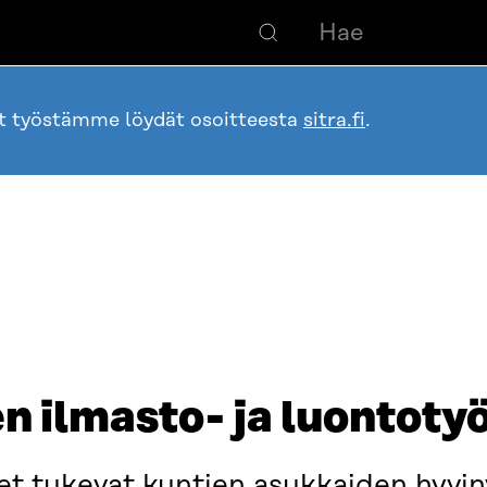
ot työstämme löydät osoitteesta
sitra.fi
.
n ilmasto- ja luontotyö
et tukevat kuntien asukkaiden hyvinv