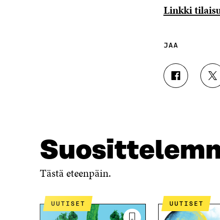
Linkki tilai
JAA
J
J
A
A
A
A
F
T
A
W
C
I
E
T
Suosittelem
B
T
O
E
O
R
Tästä eteenpäin.
K
I
I
S
S
S
UUTISET
UUTISET
S
Ä
A
A