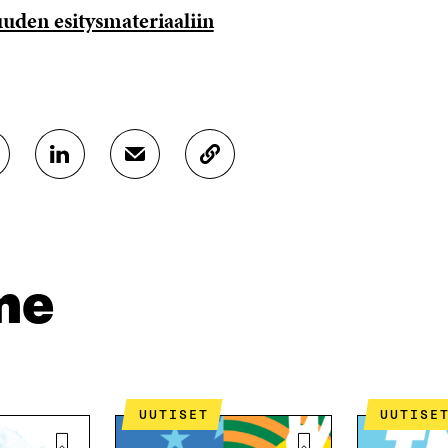
suuden esitysmateriaaliin
J
J
K
A
A
O
A
A
P
L
S
I
I
Ä
O
N
H
I
K
K
A
me
E
Ö
R
D
P
T
I
O
I
N
S
K
I
T
K
S
I
E
UUTISET
UUTISE
S
L
L
Ä
L
I