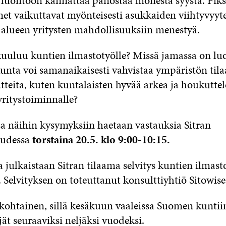
 luontoon kannattaa panostaa monesta syystä. Fiks
met vaikuttavat myönteisesti asukkaiden viihtyvyyt
a alueen yritysten mahdollisuuksiin menestyä.
uuluu kuntien ilmastotyölle? Missä jamassa on lu
unta voi samanaikaisesti vahvistaa ympäristön tila
itteita, kuten kuntalaisten hyvää arkea ja houkuttel
yritystoiminnalle?
näihin kysymyksiin haetaan vastauksia Sitran
uudessa
torstaina 20.5. klo 9:00-10:15.
 julkaistaan Sitran tilaama selvitys kuntien ilmasto
 Selvityksen on toteuttanut konsulttiyhtiö Sitowise
kohtainen, sillä kesäkuun vaaleissa Suomen kuntiin
ät seuraaviksi neljäksi vuodeksi.