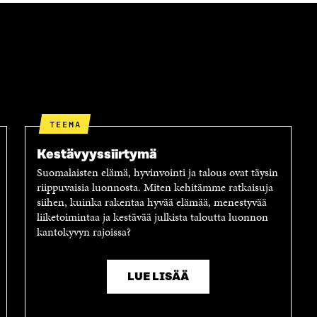
A
S
A
TEEMA
Kestävyyssiirtymä
Suomalaisten elämä, hyvinvointi ja talous ovat täysin
riippuvaisia luonnosta. Miten kehitämme ratkaisuja
siihen, kuinka rakentaa hyvää elämää, menestyvää
liiketoimintaa ja kestävää julkista taloutta luonnon
kantokyvyn rajoissa?
LUE LISÄÄ