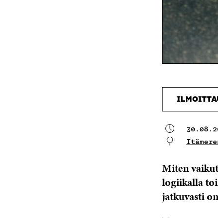
ILMOITT
30.08.2
Itämere
Miten vaikut
logiikalla to
jatkuvasti om