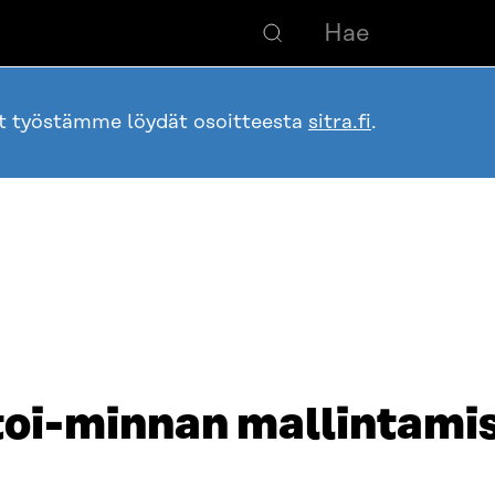
ot työstämme löydät osoitteesta
sitra.fi
.
toi-­minnan mallintami