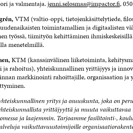
ori ja valmentaja.
jenni.selosmaa@impactor.fi
, 05
lgrén,
VTM (valtio-oppi, tietojenkäsittelytiede, filos
 uudenaikaisten toimintamallien ja digitaalisten vä
n työssä, tiimityön kehittäminen ihmiskeskeisillä
lla menetelmillä.
nen,
KTM (kansainvälinen liiketoiminta, kehitysm
 ja rahoitus), yhteiskunnallinen yrittäjyys ja innov
nnan markkinointi rahoittajille, organisaation ja 
ittyminen.
hteiskunnallinen yritys ja osuuskunta, joka on peru
hteiskunnallista yrittäjyyttä ja muuta vaikuttavaa
messa ja laajemmin. Tarjoamme fasilitointi-, koulu
lveluja vaikuttavuustoimijoille organisaatiorakent