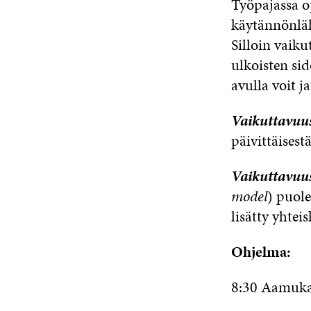
Työpajassa o
käytännönlähe
Silloin vaiku
ulkoisten si
avulla voit j
Vaikuttavuu
päivittäises
Vaikuttavuus
model
) puol
lisätty yhtei
Ohjelma:
8:30 Aamuka