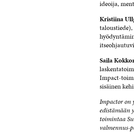
ideoija, ment
Kristiina Ul
taloustiede),
hyödyntämine
itseohjautuvi
Saila Kokko
laskentatoimi
Impact-toimi
sisäinen keh
Impactor on y
edistämään y
toimintaa Suo
valmennus-pa