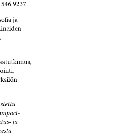
0 546 9237
ofia ja
lineiden
,
aatutkimus,
ointi,
yksilön
stettu
 impact-
tus- ja
eesta