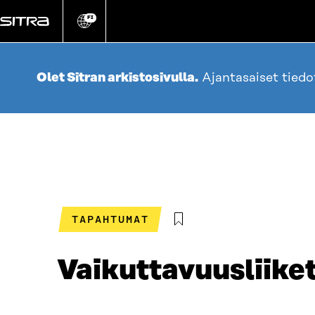
Siirry
suoraan
FI
Vaihda
sivuston
sisältöön
kieli
Olet Sitran arkistosivulla.
Ajantasaiset tied
TAPAHTUMAT
Vaikuttavuusliike