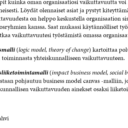
pit kuinka oman organisaatiosi vaikuttavuutta voi
isesti. Löydät olennaiset asiat ja pystyt kiteyttäm
ttavuudesta on helppo keskustella organisaation sis
dosryhmien kanssa. Saat mukaasi käytännölliset työ
atkaa vaikuttavuutesi työstämistä omassa organisaat
smalli
(
logic model, theory of change
) kartoittaa po
tä toiminnasta yhteiskunnalliseen vaikuttavuuteen.
liiketoimintamalli
(
impact business model, social b
estaan pohjautuu business model canvas -malliin, 
skunnallisen vaikuttavuuden ainekset osaksi liiketo
hvi