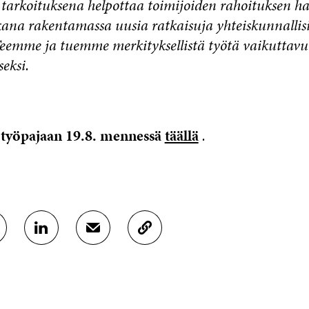
 tarkoituksena helpottaa toimijoiden rahoituksen h
a rakentamassa uusia ratkaisuja yhteiskunnallis
 Teemme ja tuemme merkityksellistä työtä vaikuttav
eksi.
 työpajaan 19.8. mennessä
täällä
.
J
J
K
A
A
O
A
A
P
L
S
I
I
Ä
O
N
H
I