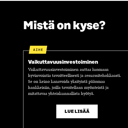
E
T
B
T
O
E
O
R
Mistä on kyse?
K
I
I
S
S
S
S
Ä
A
A
AIHE
A
V
V
A
Vaikuttavuus­investoiminen
A
U
Vaikuttavuusinvestoiminen auttaa luomaan
U
T
hyvinvointia tavoitteellisesti ja resurssitehokkaasti.
T
U
Se on keino kanavoida yksityistä pääomaa
U
U
hankkeisiin, joilla tavoitellaan myönteistä ja
U
U
mitattavaa yhteiskunnallista hyötyä.
U
U
U
D
D
E
E
S
LUE LISÄÄ
S
S
S
A