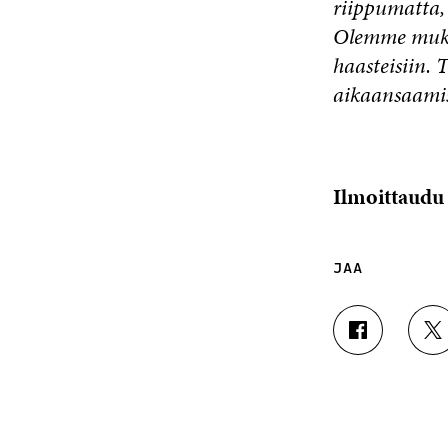
riippumatta,
Olemme mukan
haasteisiin.
aikaansaamis
Ilmoittaudu
JAA
J
J
A
A
A
A
F
T
A
W
C
I