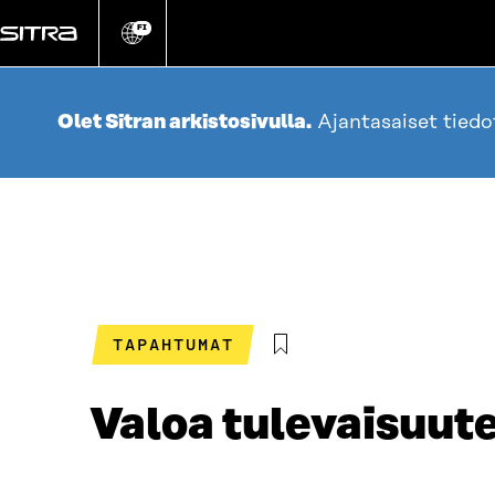
Siirry
suoraan
FI
Vaihda
sivuston
sisältöön
kieli
Olet Sitran arkistosivulla.
Ajantasaiset tied
TAPAHTUMAT
Valoa tulevaisuut