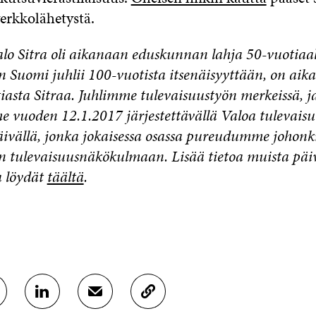
verkkolähetystä.
lo Sitra oli aikanaan eduskunnan lahja 50-vuotiaall
 Suomi juhlii 100-vuotista itsenäisyyttään, on aika
asta Sitraa. Juhlimme tulevaisuustyön merkeissä, j
 vuoden 12.1.2017 järjestettävällä Valoa tulevaisu
vällä, jonka jokaisessa osassa pureudumme johonk
n tulevaisuusnäkökulmaan. Lisää tietoa muista päi
 löydät
täältä
.
J
J
K
A
A
O