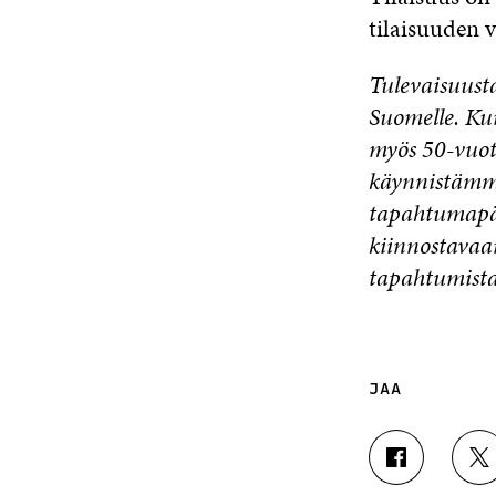
tilaisuuden 
Tulevaisuusta
Suomelle. Kun
myös 50-vuoti
käynnistämme
tapahtumapäi
kiinnostavaa
tapahtumista
JAA
J
J
A
A