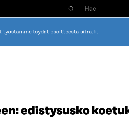
ot työstämme löydät osoitteesta
sitra.fi
.
een: edistysusko koetu