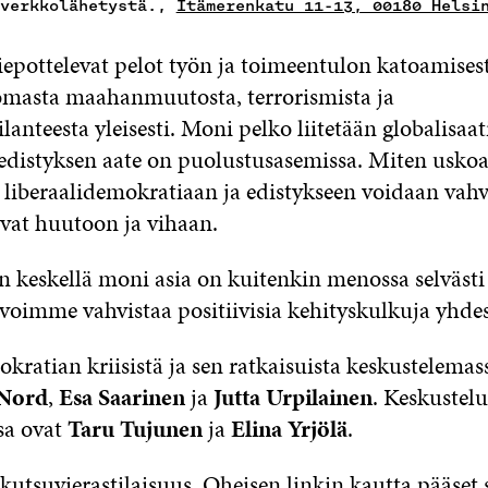
 verkkolähetystä.,
Itämerenkatu 11-13, 00180 Helsi
iepottelevat pelot työn ja toimeentulon katoamisest
omasta maahanmuutosta, terrorismista ja
ilanteesta yleisesti. Moni pelko liitetään globalisaa
a edistyksen aate on puolustusasemissa. Miten usko
 liberaalidemokratiaan ja edistykseen voidaan vahv
vat huutoon ja vihaan.
 keskellä moni asia on kuitenkin menossa selväst
 voimme vahvistaa positiivisia kehityskulkuja yhde
kratian kriisistä ja sen ratkaisuista keskustelema
 Nord
,
Esa Saarinen
ja
Jutta Urpilainen
. Keskustel
a ovat
Taru Tujunen
ja
Elina Yrjölä
.
kutsuvierastilaisuus.
Oheisen linkin kautta
pääset