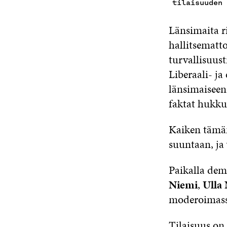
tilaisuuden
Länsimaita r
hallitsematt
turvallisuust
Liberaali- j
länsimaiseen
faktat hukku
Kaiken tämän
suuntaan, ja
Paikalla demo
Niemi
,
Ulla
moderoimass
Tilaisuus on 