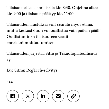
Tilaisuus alkaa aamiaisella klo 8:30. Ohjelma alkaa
klo 9:00 ja tilaisuus päättyy klo 11:00.
Tilaisuuden alustuksia voit seurata myös etänä,
mutta keskusteluun voi osallistua vain paikan päällä.
Osallistuminen tilaisuuteen vaatii
ennakkoilmoittautumisen.
Tilaisuuden järjestää Sitra ja Teknologiateollisuus
ry.
Lue Sitran RegTech-selvitys
JAA
J
J
J
J
K
A
A
A
A
O
A
A
A
A
P