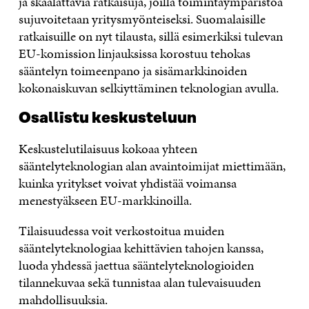
ja skaalattavia ratkaisuja, joilla toimintaympäristöä
sujuvoitetaan yritysmyönteiseksi. Suomalaisille
ratkaisuille on nyt tilausta, sillä esimerkiksi tulevan
EU-komission linjauksissa korostuu tehokas
sääntelyn toimeenpano ja sisämarkkinoiden
kokonaiskuvan selkiyttäminen teknologian avulla.
Osallistu keskusteluun
Keskustelutilaisuus kokoaa yhteen
sääntelyteknologian alan avaintoimijat miettimään,
kuinka yritykset voivat yhdistää voimansa
menestyäkseen EU-markkinoilla.
Tilaisuudessa voit verkostoitua muiden
sääntelyteknologiaa kehittävien tahojen kanssa,
luoda yhdessä jaettua sääntelyteknologioiden
tilannekuvaa sekä tunnistaa alan tulevaisuuden
mahdollisuuksia.