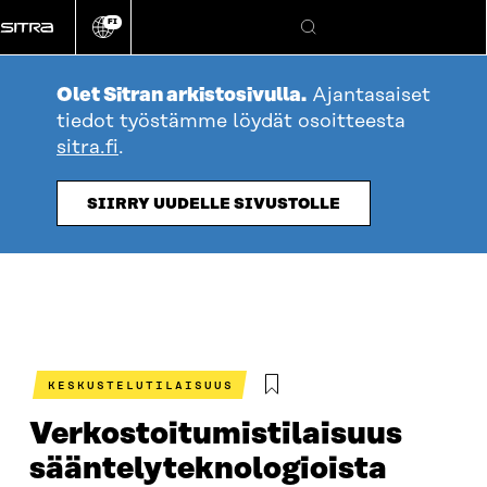
Siirry
FI
suoraan
Vaihda
Hae
sivuston
sisältöön
kieli
Olet Sitran arkistosivulla.
Ajantasaiset
tiedot työstämme löydät osoitteesta
sitra.fi
.
SIIRRY UUDELLE SIVUSTOLLE
KESKUSTELUTILAISUUS
Verkostoitumistilaisuus
sääntelyteknologioista