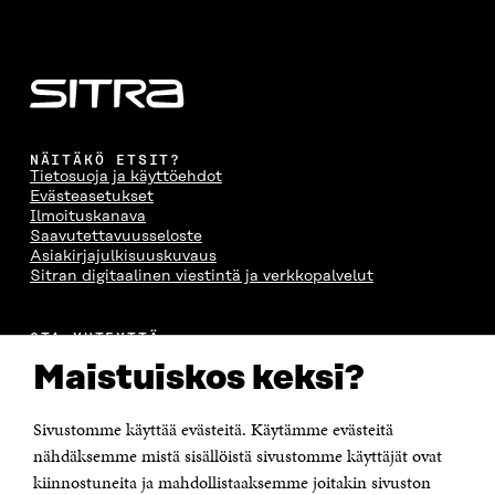
A
I
A
S
I
K
I
A
K
K
K
I
K
U
K
K
U
N
U
K
N
A
N
U
A
S
A
N
S
S
S
A
NÄITÄKÖ ETSIT?
S
A
S
S
Tietosuoja ja käyttöehdot
A
A
S
Evästeasetukset
A
Ilmoituskanava
Saavutettavuusseloste
Asiakirjajulkisuuskuvaus
Sitran digitaalinen viestintä ja verkkopalvelut
OTA YHTEYTTÄ
Suomen itsenäisyyden juhlarahasto Sitra
Maistuiskos keksi?
Itämerenkatu 11-13, PL 160,
00181 Helsinki
Sivustomme käyttää evästeitä. Käytämme evästeitä
Puhelin +358 294 618 991
Sähköpostiosoite
nähdäksemme mistä sisällöistä sivustomme käyttäjät ovat
etunimi.sukunimi@sitra.fi tai sitra@sitra.fi
kiinnostuneita ja mahdollistaaksemme joitakin sivuston