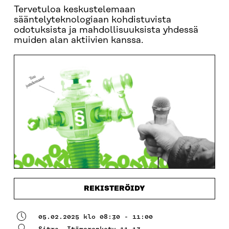
Tervetuloa keskustelemaan
sääntelyteknologiaan kohdistuvista
odotuksista ja mahdollisuuksista yhdessä
muiden alan aktiivien kanssa.
REKISTERÖIDY
05.02.2025 klo 08:30 - 11:00
Sitra, Itämerenkatu 11-13