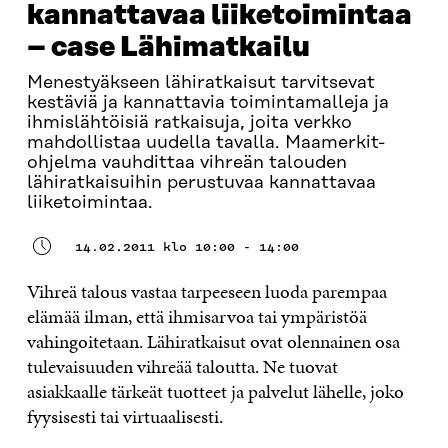
kannattavaa liiketoimintaa
– case Lähimatkailu
Menestyäkseen lähiratkaisut tarvitsevat
kestäviä ja kannattavia toimintamalleja ja
ihmislähtöisiä ratkaisuja, joita verkko
mahdollistaa uudella tavalla. Maamerkit-
ohjelma vauhdittaa vihreän talouden
lähiratkaisuihin perustuvaa kannattavaa
liiketoimintaa.
14.02.2011 klo 10:00 - 14:00
Vihreä talous vastaa tarpeeseen luoda parempaa
elämää ilman, että ihmisarvoa tai ympäristöä
vahingoitetaan. Lähiratkaisut ovat olennainen osa
tulevaisuuden vihreää taloutta. Ne tuovat
asiakkaalle tärkeät tuotteet ja palvelut lähelle, joko
fyysisesti tai virtuaalisesti.