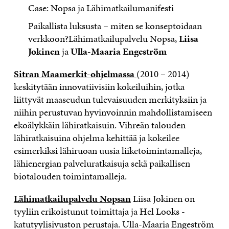
Case: Nopsa ja Lähimatkailumanifesti
Paikallista luksusta – miten se konseptoidaan
verkkoon?Lähimatkailupalvelu Nopsa,
Liisa
Jokinen
ja
Ulla-Maaria Engeström
Sitran Maamerkit-ohjelmassa
(2010 – 2014)
keskitytään innovatiivisiin kokeiluihin, jotka
liittyvät maaseudun tulevaisuuden merkityksiin ja
niihin perustuvan hyvinvoinnin mahdollistamiseen
ekoälykkäin lähiratkaisuin. Vihreän talouden
lähiratkaisuina ohjelma kehittää ja kokeilee
esimerkiksi lähiruoan uusia liiketoimintamalleja,
lähienergian palveluratkaisuja sekä paikallisen
biotalouden toimintamalleja.
Lähimatkailupalvelu Nopsan
Liisa Jokinen on
tyyliin erikoistunut toimittaja ja Hel Looks -
katutyylisivuston perustaja. Ulla-Maaria Engeström