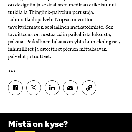
on designiin ja sosiaaliseen mediaan erikoistunut
tutkija ja Thinglink-palvelun perustaja.
Lähimatkailupalvelu Nopsa on voittoa
tavoittelematon sosiaalinen matkatoimisto. Sen
tavoitteena on nostaa esiin paikallista luksusta,
paksua! Paikallinen luksus on yhtä kuin ekologiset,
inhimilliset ja esteettiset pienen mittakaavan
palvelut ja tuotteet.
JAA
J
J
J
J
K
A
A
A
A
O
A
A
A
A
P
F
T
L
S
I
A
W
I
Ä
O
C
I
N
H
I
E
T
K
K
A
Mistä on kyse?
B
T
E
Ö
R