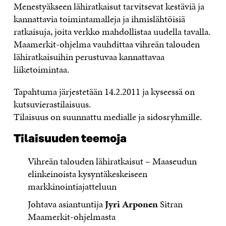
Menestyäkseen lähiratkaisut tarvitsevat kestäviä ja
kannattavia toimintamalleja ja ihmislähtöisiä
ratkaisuja, joita verkko mahdollistaa uudella tavalla.
Maamerkit-ohjelma vauhdittaa vihreän talouden
lähiratkaisuihin perustuvaa kannattavaa
liiketoimintaa.
Tapahtuma järjestetään 14.2.2011 ja kyseessä on
kutsuvierastilaisuus.
Tilaisuus on suunnattu medialle ja sidosryhmille.
Tilaisuuden teemoja
Vihreän talouden lähiratkaisut – Maaseudun
elinkeinoista kysyntäkeskeiseen
markkinointiajatteluun
Johtava asiantuntija
Jyri Arponen
Sitran
Maamerkit-ohjelmasta