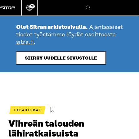
Siirry
FI
suoraan
Vaihda
Hae
sivuston
sisältöön
kieli
Olet Sitran arkistosivulla.
Ajantasaiset
tiedot työstämme löydät osoitteesta
sitra.fi
.
SIIRRY UUDELLE SIVUSTOLLE
TAPAHTUMAT
Vihreän talouden
lähiratkaisuista