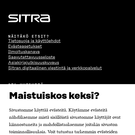
I
K
I
A
K
K
K
I
K
U
K
K
U
N
U
K
N
A
N
U
A
S
A
N
S
S
S
A
NÄITÄKÖ ETSIT?
S
A
S
S
Tietosuoja ja käyttöehdot
A
A
S
Evästeasetukset
A
Ilmoituskanava
Saavutettavuusseloste
Asiakirjajulkisuuskuvaus
Sitran digitaalinen viestintä ja verkkopalvelut
OTA YHTEYTTÄ
Suomen itsenäisyyden juhlarahasto Sitra
Maistuiskos keksi?
Itämerenkatu 11-13, PL 160,
00181 Helsinki
Sivustomme käyttää evästeitä. Käytämme evästeitä
Puhelin +358 294 618 991
Sähköpostiosoite
nähdäksemme mistä sisällöistä sivustomme käyttäjät ovat
etunimi.sukunimi@sitra.fi tai sitra@sitra.fi
kiinnostuneita ja mahdollistaaksemme joitakin sivuston
Saapumisohjeet
toiminnallisuuksia. Voit tutustua tarkemmin evästeiden