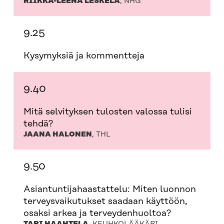
RIIKKA-LEENA LESKELÄ
, NHG
9.25
Kysymyksiä ja kommentteja
9.40
Mitä selvityksen tulosten valossa tulisi
tehdä?
JAANA HALONEN
, THL
9.50
Asiantuntijahaastattelu: Miten luonnon
terveysvaikutukset saadaan käyttöön,
osaksi arkea ja terveydenhuoltoa?
TARI HAAHTELA
, KEUHKOLÄÄKÄRI,