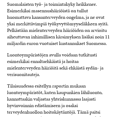
Suomalaisten työ- ja toimintakyky heikkenee.
Esimerkiksi masennushäiriöistä on tullut
huomattava kansanterveyden ongelma, ja ne ovat
yksi merkittävimpiä työkyvyttömyyseläkkeen syitä.
Pelkästään mielenterveyden häiriöiden on arvioitu
aiheuttavan inhimillisen kärsimyksen lisäksi noin 11
miljardin euron vuotuiset kustannukset Suomessa.
Luontoympäristöjen avulla voidaan tutkitusti
esimerkiksi ennaltaehkäistä ja hoitaa
mielenterveyden häiriöitä sekä ehkäistä sydän- ja
verisuonitauteja.
Tilaisuudessa esitellyn raportin mukaan
luontoympäristöt, kuten kaupunkien lähiluonto,
kannattaakin valjastaa yhteiskunnassa laajasti
hyvinvoinnin edistämiseen ja osaksi
terveydenhuollon hoitokäytäntöjä. Tämä paitsi