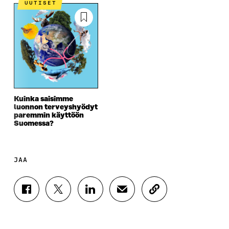
UUTISET
Kuinka saisimme
luonnon terveyshyödyt
paremmin käyttöön
Suomessa?
JAA
J
J
J
J
K
A
A
A
A
O
A
A
A
A
P
F
T
L
S
I