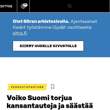
Siirry
FI
suoraan
Vaihda
Hae
sivuston
sisältöön
kieli
Olet Sitran arkistosivulla.
Ajantasaiset
tiedot työstämme löydät osoitteesta
sitra.fi
.
SIIRRY UUDELLE SIVUSTOLLE
VERKKOTAPAHTUMA
Voiko Suomi torjua
kansantauteja ja säästää