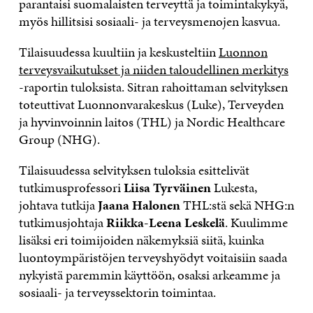
parantaisi suomalaisten terveyttä ja toimintakykyä,
myös hillitsisi sosiaali- ja terveysmenojen kasvua.
Tilaisuudessa kuultiin ja keskusteltiin
Luonnon
terveysvaikutukset ja niiden taloudellinen merkitys
-raportin tuloksista. Sitran rahoittaman selvityksen
toteuttivat Luonnonvarakeskus (Luke), Terveyden
ja hyvinvoinnin laitos (THL) ja Nordic Healthcare
Group (NHG).
Tilaisuudessa selvityksen tuloksia esittelivät
tutkimusprofessori
Liisa Tyrväinen
Lukesta,
johtava tutkija
Jaana Halonen
THL:stä sekä NHG:n
tutkimusjohtaja
Riikka-Leena Leskelä
. Kuulimme
lisäksi eri toimijoiden näkemyksiä siitä, kuinka
luontoympäristöjen terveyshyödyt voitaisiin saada
nykyistä paremmin käyttöön, osaksi arkeamme ja
sosiaali- ja terveyssektorin toimintaa.