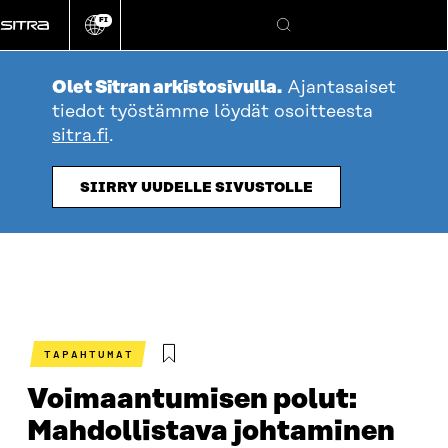
Siirry
FI
suoraan
Vaihda
Hae
sivuston
sisältöön
kieli
Olet Sitran arkistosivulla.
Ajantasaiset
tiedot työstämme löydät osoitteesta
sitra.fi
.
SIIRRY UUDELLE SIVUSTOLLE
TAPAHTUMAT
Voimaantumisen polut:
Mahdollistava johtaminen