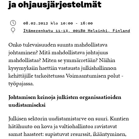
ja ohjausjärjestelmät
08.02.2012 klo 10:00 - 16:00
Itämerenkatu 11-13, 00180 Helsinki, Finland
Onko tulevaisuuden suunta mahdollistava
johtaminen? Mitä mahdollistava johtajuus
mahdollistaa? Miten se ymmärretään? Näihin
kysymyksiin haettiin vastausta julkishallinnon
kehittäjille tarkoitetussa Voimaantumisen polut -
työpajassa.
Johtamisen keinoja julkisten organisaatioiden
uudistamiseksi
Julkisen sektorin uudistamistarve on suuri. Kuntien
hätähuuto on kova ja valtiohallintoa ravistavat
samat haasteet: supistuvat resurssit, ikääntyminen,