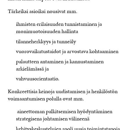
Tärkeiksi asioiksi nousivat mm.
ihmisten erilaisuuden tunnistaminen ja
monimuotoisuuden hallinta
tilanneherkkyys ja tunneäly
vuorovaikutustaidot ja arvostava kohtaaminen
palautteen antaminen ja kannustaminen
arkielämässä ja
vahvuusorientaatio.
Konkreettisia keinoja uudistamisen ja henkilöstön
voimaantumisen polulla ovat mm.
aineettoman palkitsemisen hyödyntäminen
strategisena johtamisen välineenä
kehityskeskustelujen rooli uusia toimintatapoja