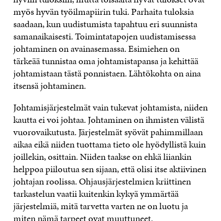
myös hyvän työilmapiirin tuki. Parhaita tuloksia
saadaan, kun uudistumista tapahtuu eri suunnista
samanaikaisesti. Toimintatapojen uudistamisessa
johtaminen on avainasemassa. Esimiehen on
tärkeää tunnistaa oma johtamistapansa ja kehittää
johtamistaan tästä ponnistaen. Lähtökohta on aina
itsensä johtaminen.
Johtamisjärjestelmät vain tukevat johtamista, niiden
kautta ei voi johtaa. Johtaminen on ihmisten välistä
vuorovaikutusta. Järjestelmät syövät pahimmillaan
aikaa eikä niiden tuottama tieto ole hyödyllistä kuin
joillekin, osittain. Niiden taakse on ehkä liiankin
helppoa piiloutua sen sijaan, että olisi itse aktiivinen
johtajan roolissa. Ohjausjärjestelmien kriittinen
tarkastelun vaatii kuitenkin kykyä ymmärtää
järjestelmiä, mitä tarvetta varten ne on luotu ja
miten nämä tarpeet ovat muuttuneet.