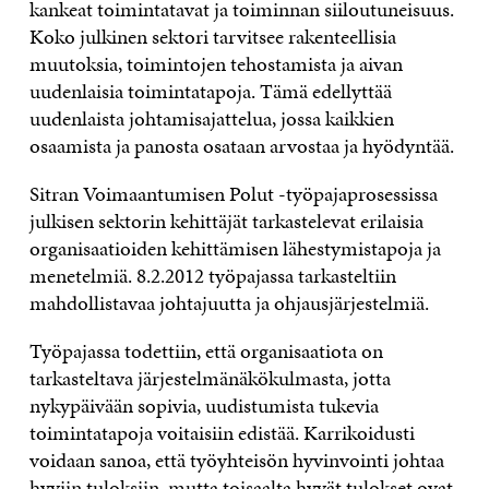
kankeat toimintatavat ja toiminnan siiloutuneisuus.
Koko julkinen sektori tarvitsee rakenteellisia
muutoksia, toimintojen tehostamista ja aivan
uudenlaisia toimintatapoja. Tämä edellyttää
uudenlaista johtamisajattelua, jossa kaikkien
osaamista ja panosta osataan arvostaa ja hyödyntää.
Sitran Voimaantumisen Polut -työpajaprosessissa
julkisen sektorin kehittäjät tarkastelevat erilaisia
organisaatioiden kehittämisen lähestymistapoja ja
menetelmiä. 8.2.2012 työpajassa tarkasteltiin
mahdollistavaa johtajuutta ja ohjausjärjestelmiä.
Työpajassa todettiin, että organisaatiota on
tarkasteltava järjestelmänäkökulmasta, jotta
nykypäivään sopivia, uudistumista tukevia
toimintatapoja voitaisiin edistää. Karrikoidusti
voidaan sanoa, että työyhteisön hyvinvointi johtaa
hyviin tuloksiin, mutta toisaalta hyvät tulokset ovat