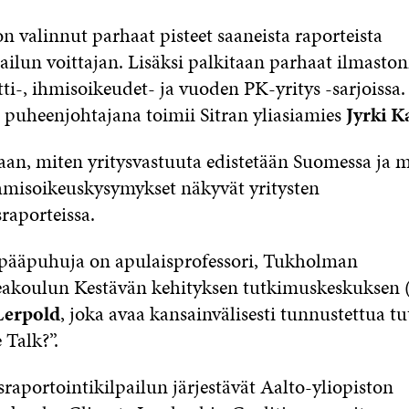
n valinnut parhaat pisteet saaneista raporteista
ailun voittajan. Lisäksi palkitaan parhaat ilmasto
tti-, ihmisoikeudet- ja vuoden PK-yritys -sarjoissa.
puheenjohtajana toimii Sitran yliasiamies
Jyrki K
an, miten yritysvastuuta edistetään Suomessa ja 
ihmisoikeuskysymykset näkyvät yritysten
raporteissa.
pääpuhuja on apulaisprofessori, Tukholman
akoulun Kestävän kehityksen tutkimuskeskuksen
Lerpold
, joka avaa kansainvälisesti tunnustettua 
 Talk?”.
raportointikilpailun järjestävät Aalto-yliopiston