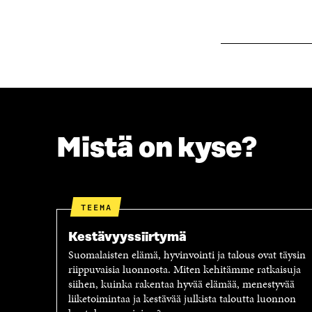
K
U
U
N
N
A
A
S
S
S
S
A
A
Mistä on kyse?
TEEMA
Kestävyyssiirtymä
Suomalaisten elämä, hyvinvointi ja talous ovat täysin
riippuvaisia luonnosta. Miten kehitämme ratkaisuja
siihen, kuinka rakentaa hyvää elämää, menestyvää
liiketoimintaa ja kestävää julkista taloutta luonnon