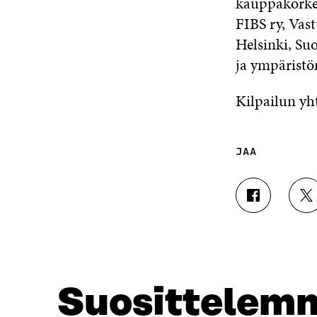
kauppakorkea
FIBS ry, Vast
Helsinki, Su
ja ympäristö
Kilpailun yh
JAA
J
J
A
A
A
A
F
T
A
W
C
I
E
T
Suosittelem
B
T
O
E