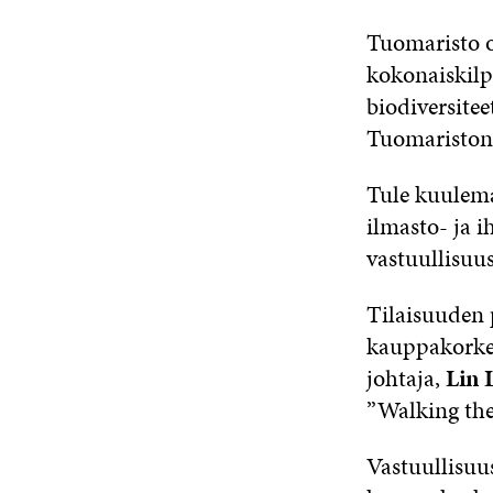
Tuomaristo o
kokonaiskilp
biodiversitee
Tuomariston 
Tule kuulema
ilmasto- ja 
vastuullisuus
Tilaisuuden 
kauppakorke
johtaja,
Lin 
”Walking the
Vastuullisuus