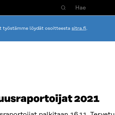
ot työstämme löydät osoitteesta
sitra.fi
.
uusraportoijat 2021
raportoijat palkitaan 16.11. Tervet