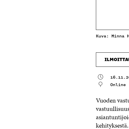
Kuva: Minna 
ILMOITT
16.11.2
Online
Vuoden vastu
vastuullisuus
asiantuntijo
kehityksestä.