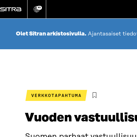
Siirry
suoraan
FI
Vaihda
sivuston
sisältöön
kieli
Olet Sitran arkistosivulla.
Ajantasaiset tied
VERKKOTAPAHTUMA
Vuoden vastuullis
Suomen parhaat vastuullisuus