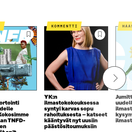
T
KOMMENTTI
HA
YK:n
Jumit
ortointi
ilmastokokouksessa
uudel
delle
syntyi karvas sopu
ilmas
 Kokosimme
rahoituksesta – katseet
kysym
lan TNFD-
kääntyvät nyt uusiin
ilmas
sen
päästösitoumuksiin