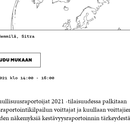
Hemmilä, Sitra
AUDU MUKAAN
021 klo 14:00 - 16:00
ullisuusraportoijat 2021 -tilaisuudessa palkitaan
raportointikilpailun voittajat ja kuullaan voittajie
iden näkemyksiä kestävyysraportoinnin tärkeydestä