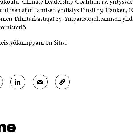
koulu, Climate Leadership Coalition ry, yritysva
uullisen sijoittamisen yhdistys Finsif ry, Hanken, 
omen Tilintarkastajat ry, Ympäristöjohtamisen yhd
ministeriö.
teistyökumppani on Sitra.
J
J
K
A
A
O
A
A
P
L
S
I
I
Ä
O
N
H
I
K
K
A
me
E
Ö
R
D
P
T