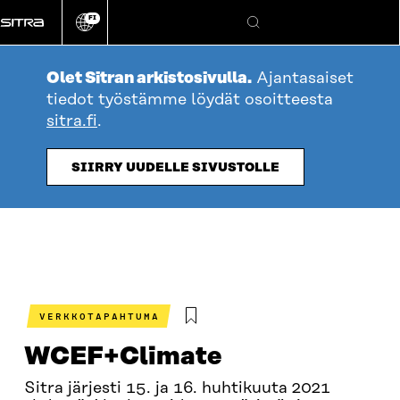
Siirry
FI
suoraan
Vaihda
Hae
sivuston
sisältöön
kieli
Olet Sitran arkistosivulla.
Ajantasaiset
tiedot työstämme löydät osoitteesta
sitra.fi
.
SIIRRY UUDELLE SIVUSTOLLE
VERKKOTAPAHTUMA
WCEF+Climate
Sitra järjesti 15. ja 16. huhtikuuta 2021