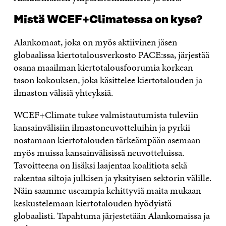
Mistä WCEF+Climatessa on kyse?
Alankomaat, joka on myös aktiivinen jäsen
globaalissa kiertotalousverkosto PACE:ssa, järjestää
osana maailman kiertotalousfoorumia korkean
tason kokouksen, joka käsittelee kiertotalouden ja
ilmaston välisiä yhteyksiä.
WCEF+Climate tukee valmistautumista tuleviin
kansainvälisiin ilmastoneuvotteluihin ja pyrkii
nostamaan kiertotalouden tärkeämpään asemaan
myös muissa kansainvälisissä neuvotteluissa.
Tavoitteena on lisäksi laajentaa koalitiota sekä
rakentaa siltoja julkisen ja yksityisen sektorin välille.
Näin saamme useampia kehittyviä maita mukaan
keskustelemaan kiertotalouden hyödyistä
globaalisti. Tapahtuma järjestetään Alankomaissa ja