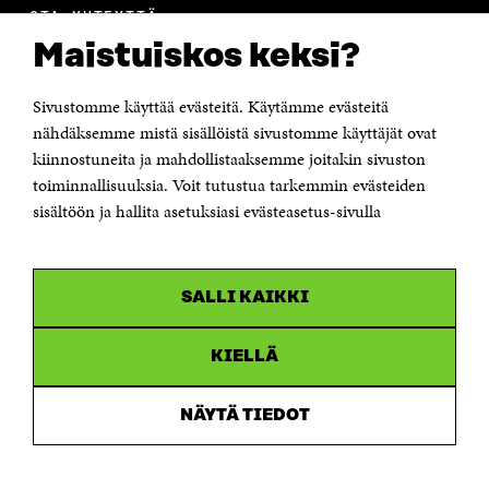
OTA YHTEYTTÄ
Suomen itsenäisyyden juhlarahasto Sitra
Maistuiskos keksi?
Itämerenkatu 11-13, PL 160,
00181 Helsinki
Sivustomme käyttää evästeitä. Käytämme evästeitä
Puhelin +358 294 618 991
Sähköpostiosoite
nähdäksemme mistä sisällöistä sivustomme käyttäjät ovat
etunimi.sukunimi@sitra.fi tai sitra@sitra.fi
kiinnostuneita ja mahdollistaaksemme joitakin sivuston
Saapumisohjeet
toiminnallisuuksia. Voit tutustua tarkemmin evästeiden
sisältöön ja hallita asetuksiasi evästeasetus-sivulla
Y-tunnus 0202132-3
OLEMME NÄISSÄ SOMEISSA
SALLI KAIKKI
Facebook
Avautuu
uudessa
Linkedin
ikkunassa
KIELLÄ
Avautuu
uudessa
Youtube
ikkunassa
Avautuu
NÄYTÄ TIEDOT
uudessa
Instagram
ikkunassa
Avautuu
uudessa