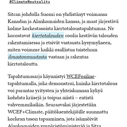
#ClimateNeutrality
Sitran johdolla Suomi on yhdistänyt voimansa
Kanadan ja Alankomaiden kanssa, ja maat järjestävä
kolme korkeatasoista kiertotaloustapahtumaa. Ne
korostavat
kiertotalouden
kiertotalouden
roolia kestävän talouden
rakentamisessa ja etsivät vastausta kysymykseen,
miten voimme kaikki osallistua taisteluun
ilmastonmuut
ilmastonmuutosta
vastaan ja rakentaa
kiertotaloutta.
Tapahtumasarja käynnistyi
WCEFonline
-
tapahtumalla, joka demonstroi, kuinka kiertotalous
voi parantaa yritysten ja yhteiskunnan kykyä
kohdata kriisejä ja toipua niistä – entistä
vahvemmiksikin. Seuraavaksi järjestetään
WCEF+Climate, päätöksentekijöille suunnattu
korkean tason tapaaminen, jota isännöivät
Alankomaiden ympäristöministeriö ja Sitra.