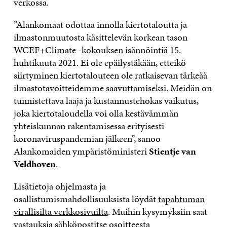
verkossa.
”Alankomaat odottaa innolla kiertotaloutta ja
ilmastonmuutosta käsittelevän korkean tason
WCEF+Climate -kokouksen isännöintiä 15.
huhtikuuta 2021. Ei ole epäilystäkään, etteikö
siirtyminen kiertotalouteen ole ratkaisevan tärkeää
ilmastotavoitteidemme saavuttamiseksi. Meidän on
tunnistettava laaja ja kustannustehokas vaikutus,
joka kiertotaloudella voi olla kestävämmän
yhteiskunnan rakentamisessa erityisesti
koronaviruspandemian jälkeen”, sanoo
Alankomaiden ympäristöministeri
Stientje van
Veldhoven
.
Lisätietoja ohjelmasta ja
osallistumismahdollisuuksista löydät
tapahtuman
virallisilta verkkosivuilta
. Muihin kysymyksiin saat
vastauksia sähköpostitse osoitteesta