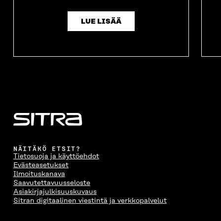
LUE LISÄÄ
NÄITÄKÖ ETSIT?
Tietosuoja ja käyttöehdot
Evästeasetukset
Ilmoituskanava
Saavutettavuusseloste
Asiakirjajulkisuuskuvaus
Sitran digitaalinen viestintä ja verkkopalvelut