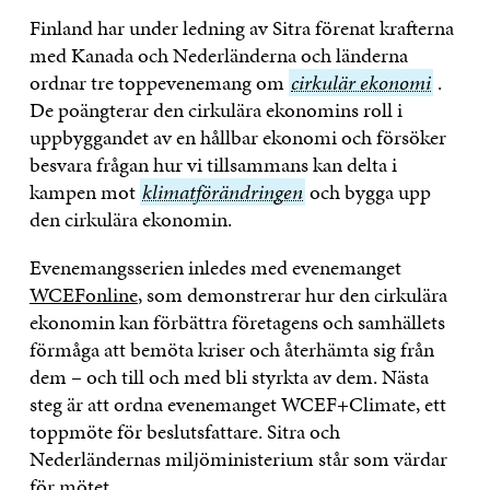
Finland har under ledning av Sitra förenat krafterna
med Kanada och Nederländerna och länderna
ordnar tre toppevenemang om
cirkulär
cirkulär ekonomi
.
De poängterar den cirkulära ekonomins roll i
ekonomi
uppbyggandet av en hållbar ekonomi och försöker
besvara frågan hur vi tillsammans kan delta i
kampen mot
klimatförändringen
klimatförändringen
och bygga upp
den cirkulära ekonomin.
Evenemangsserien inledes med evenemanget
WCEFonline
, som demonstrerar hur den cirkulära
ekonomin kan förbättra företagens och samhällets
förmåga att bemöta kriser och återhämta sig från
dem – och till och med bli styrkta av dem. Nästa
steg är att ordna evenemanget WCEF+Climate, ett
toppmöte för beslutsfattare. Sitra och
Nederländernas miljöministerium står som värdar
för mötet.