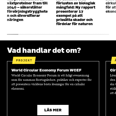
växtproteiner fram till
förlusten av biologisk
cirku
E
T
E
T
2040 – säkerställer
mångfald: Ny rapport
för a
T
T
T
T
försörjningstrygghete
presenterar 17
ekono
T
N
T
N
n och diversifierar
exempel på att
N
Y
N
Y
näringen
prissätta skador och
Y
T
Y
T
fördelar för naturen
T
T
T
T
T
F
T
F
F
Ö
F
Ö
Ö
N
Ö
N
N
S
N
S
Vad handlar det om?
S
T
S
T
T
E
T
E
E
R
E
R
PROJEKT
R
R
World Circular Economy Forum WCEF
Cir
World Circular Economy Forum är ett årligt evenemang
Lösn
som för samman företagsledare, politiker och experter för
den 
att presentera världens bästa lösningar för en cirkulär
ska 
ekonomi.
stäl
att 
LÄS MER