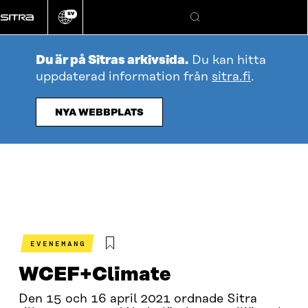
Gå
SV
direkt
Ändra
Sök
webbplatsens
till
språk
innehållet
Du är på Sitras arkivsida.
Du kan hitta
uppdaterad information från
sitra.fi
.
NYA WEBBPLATS
EVENEMANG
WCEF+Climate
Den 15 och 16 april 2021 ordnade Sitra