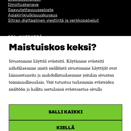
Ilmoituskanava
Saavutettavuusseloste
Asiakirjajulkisuuskuvaus
Sitran digitaalinen viestintä ja verkkopalvelut
OTA YHTEYTTÄ
Suomen itsenäisyyden juhlarahasto Sitra
Maistuiskos keksi?
Itämerenkatu 11-13, PL 160,
00181 Helsinki
Sivustomme käyttää evästeitä. Käytämme evästeitä
Puhelin +358 294 618 991
Sähköpostiosoite
nähdäksemme mistä sisällöistä sivustomme käyttäjät ovat
etunimi.sukunimi@sitra.fi tai sitra@sitra.fi
kiinnostuneita ja mahdollistaaksemme joitakin sivuston
Saapumisohjeet
toiminnallisuuksia. Voit tutustua tarkemmin evästeiden
sisältöön ja hallita asetuksiasi evästeasetus-sivulla
Y-tunnus 0202132-3
OLEMME NÄISSÄ SOMEISSA
SALLI KAIKKI
Facebook
Avautuu
uudessa
Linkedin
ikkunassa
KIELLÄ
Avautuu