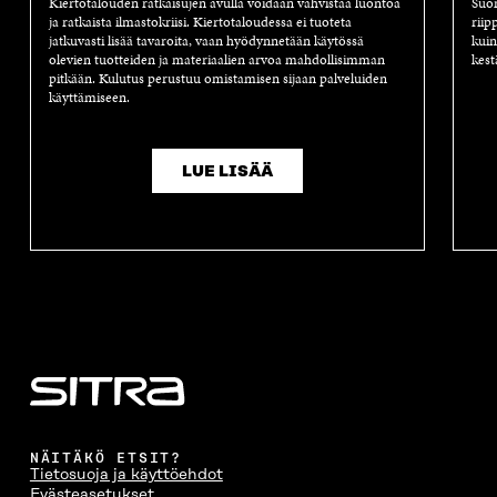
Kiertotalouden ratkaisujen avulla voidaan vahvistaa luontoa
Suom
ja ratkaista ilmastokriisi. Kiertotaloudessa ei tuoteta
riip
jatkuvasti lisää tavaroita, vaan hyödynnetään käytössä
kuin
olevien tuotteiden ja materiaalien arvoa mahdollisimman
kest
pitkään. Kulutus perustuu omistamisen sijaan palveluiden
käyttämiseen.
LUE LISÄÄ
NÄITÄKÖ ETSIT?
Tietosuoja ja käyttöehdot
Evästeasetukset