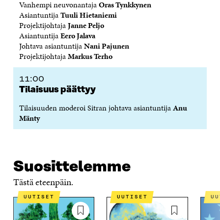
Vanhempi neuvonantaja
Oras Tynkkynen
Asiantuntija
Tuuli Hietaniemi
Projektijohtaja
Janne Peljo
Asiantuntija
Eero Jalava
Johtava asiantuntija
Nani Pajunen
Projektijohtaja
Markus Terho
11:00
Tilaisuus päättyy
Tilaisuuden moderoi Sitran johtava asiantuntija
Anu
Mänty
Suosittelemme
Tästä eteenpäin.
UUTISET
UUTISET
U