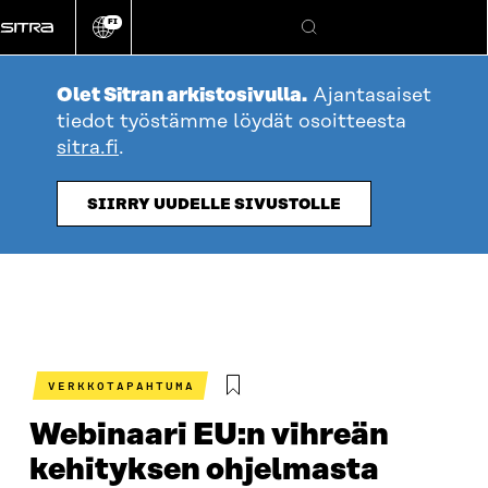
Siirry
FI
suoraan
Vaihda
Hae
sivuston
sisältöön
kieli
Olet Sitran arkistosivulla.
Ajantasaiset
tiedot työstämme löydät osoitteesta
sitra.fi
.
SIIRRY UUDELLE SIVUSTOLLE
VERKKOTAPAHTUMA
Webinaari EU:n vihreän
kehityksen ohjelmasta