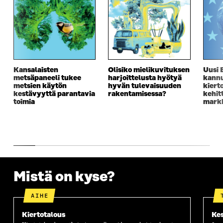
Kansalaisten
Olisiko mielikuvituksen
Uusi 
metsäpaneeli tukee
harjoittelusta hyötyä
kannu
metsien käytön
hyvän tulevaisuuden
kiert
kestävyyttä parantavia
rakentamisessa?
kehit
toimia
markk
Mistä on kyse?
AIHE
Kiertotalous
Kes