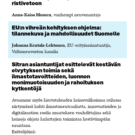
ristivetoon
U
T
U
A
N
T
U
T
U
K
Anna-Kaisa Itkonen
, vanhempi neuvonantaja
U
U
U
T
K
U
U
U
U
I
U
U
U
U
EU:n vihreän kehityksen ohjelma:
U
D
U
U
tilannekuva ja mahdollisuudet Suomelle
D
E
D
U
E
S
E
D
Johanna Kentala-Lehtonen
, EU-erityisasiantuntija,
S
S
S
E
Valtioneuvoston kanslia
S
A
S
S
A
I
A
S
Sitran asiantuntijat esittelevät kestävän
I
K
I
A
elvytyksen toimia sekä
K
K
K
I
K
U
K
K
ilmastotavoitteiden, luonnon
U
N
U
K
monimuotoisuuden ja rahoituksen
N
A
N
U
kytkentöjä
A
S
A
N
S
S
S
A
Avaamme myös kiertotalouden keinovalikoimaa reilussa
S
A
S
S
siirtymässä kohti ilmastoneutraaliutta, innovaatioiden ja
A
A
S
digitalisaation roolia muutoksen vauhdittajina sekä
A
keinoja ohjata kuluttajien toimintaa kestävämpään
suuntaan.
Esittelijöinä: