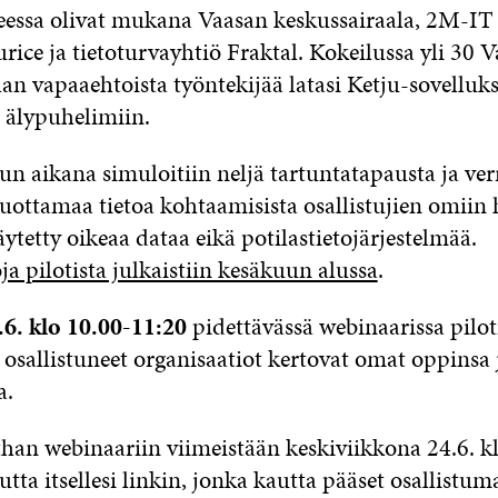
eessa olivat mukana Vaasan keskussairaala, 2M-IT O
rice ja tietoturvayhtiö Fraktal. Kokeilussa yli 30 
lan vapaaehtoista työntekijää latasi Ketju-sovelluk
 älypuhelimiin.
n aikana simuloitiin neljä tartuntatapausta ja verr
tuottamaa tietoa kohtaamisista osallistujien omiin 
käytetty oikeaa dataa eikä potilastietojärjestelmää.
a pilotista julkaistiin kesäkuun alussa
.
.6. klo 10.00-11:20
pidettävässä webinaarissa pilot
 osallistuneet organisaatiot kertovat omat oppinsa 
a.
han webinaariin viimeistään keskiviikkona 24.6. kl
utta itsellesi linkin, jonka kautta pääset osallistum