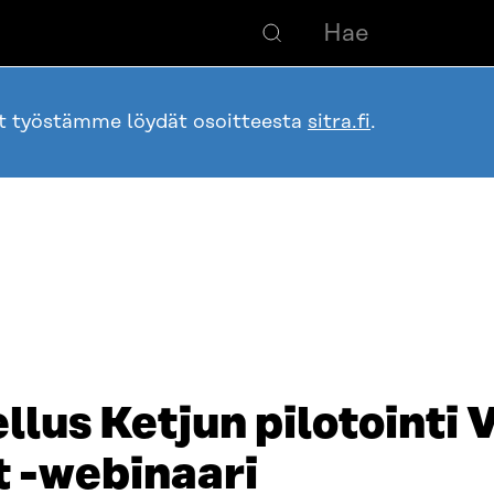
ot työstämme löydät osoitteesta
sitra.fi
.
llus Ketjun pilotointi 
t -webinaari