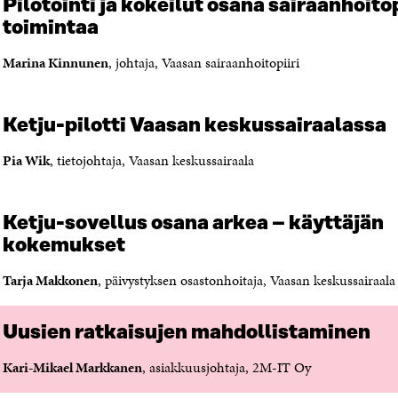
Pilotointi ja kokeilut osana sairaanhoitop
A
V
I
toimintaa
U
A
N
T
U
K
Marina Kinnunen
, johtaja, Vaasan sairaanhoitopiiri
U
T
K
U
U
I
U
U
U
U
Ketju-pilotti Vaasan keskussairaalassa
D
U
E
D
Pia Wik
, tietojohtaja, Vaasan keskussairaala
S
E
S
S
A
S
Ketju-sovellus osana arkea – käyttäjän
I
A
kokemukset
K
I
K
K
Tarja Makkonen
, päivystyksen osastonhoitaja, Vaasan keskussairaala
U
K
N
U
A
N
Uusien ratkaisujen mahdollistaminen
S
A
S
S
Kari-Mikael Markkanen
, asiakkuusjohtaja, 2M-IT Oy
A
S
A