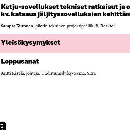
Ketju-sovellukset tekniset ratkaisut ja o
kv. katsaus jäljityssovelluksien kehittä
Sampsa Kuronen
, pilotin tekninen projektipäällikkö, Reaktor
Y
leisökysymykset
Loppusanat
Antti Kivelä
, johtaja, Uudistumiskyky-teema, Sitra
a