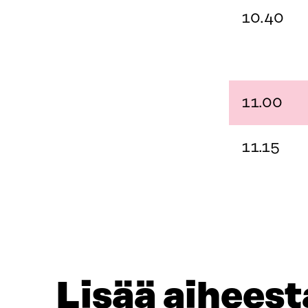
10.40
11.00
11.15
Lisää aiheest