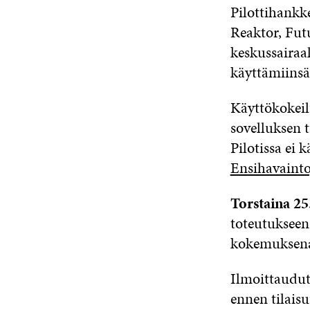
Pilottihankk
Reaktor, Futu
keskussairaa
käyttämiinsä
Käyttökokeilu
sovelluksen 
Pilotissa ei 
Ensihavaintoj
Torstaina 25
toteutukseen
kokemuksen
Ilmoittaudut
ennen tilaisu