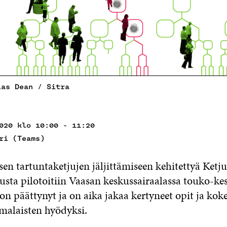
ias Dean / Sitra
020 klo 10:00 - 11:20
ri (Teams)
en tartuntaketjujen jäljittämiseen kehitettyä Ketju
lusta pilotoitiin Vaasan keskussairaalassa touko-k
 on päättynyt ja on aika jakaa kertyneet opit ja ko
malaisten hyödyksi.