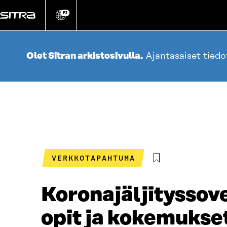
Siirry
suoraan
FI
Vaihda
sivuston
sisältöön
kieli
Olet Sitran arkistosivulla.
Ajantasaiset tied
VERKKOTAPAHTUMA
Koronajäljityssove
opit ja kokemukse