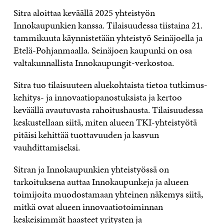
Sitra aloittaa keväällä 2025 yhteistyön
Innokaupunkien kanssa. Tilaisuudessa tiistaina 21.
tammikuuta käynnistetään yhteistyö Seinäjoella ja
Etelä-Pohjanmaalla. Seinäjoen kaupunki on osa
valtakunnallista Innokaupungit-verkostoa.
Sitra tuo tilaisuuteen aluekohtaista tietoa tutkimus-
kehitys- ja innovaatiopanostuksista ja kertoo
keväällä avautuvasta rahoitushausta. Tilaisuudessa
keskustellaan siitä, miten alueen TKI-yhteistyötä
pitäisi kehittää tuottavuuden ja kasvun
vauhdittamiseksi.
Sitran ja Innokaupunkien yhteistyössä on
tarkoituksena auttaa Innokaupunkeja ja alueen
toimijoita muodostamaan yhteinen näkemys siitä,
mitkä ovat alueen innovaatiotoiminnan
keskeisimmät haasteet yritysten ja