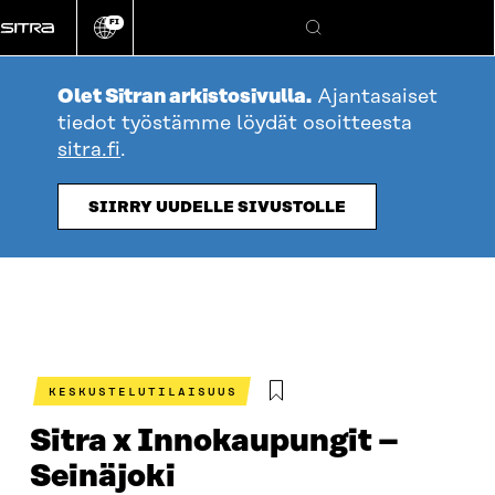
Siirry
FI
suoraan
Vaihda
Hae
sivuston
sisältöön
kieli
Olet Sitran arkistosivulla.
Ajantasaiset
tiedot työstämme löydät osoitteesta
sitra.fi
.
SIIRRY UUDELLE SIVUSTOLLE
KESKUSTELUTILAISUUS
Sitra x Innokaupungit –
Seinäjoki