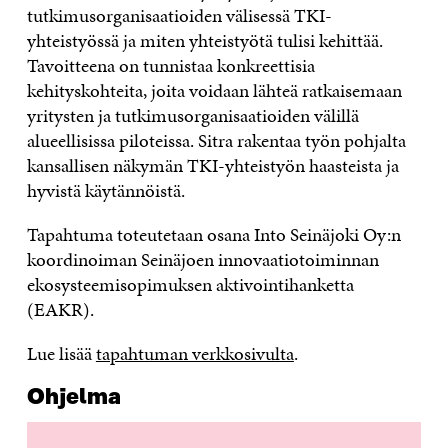
tutkimusorganisaatioiden välisessä TKI-
yhteistyössä ja miten yhteistyötä tulisi kehittää.
Tavoitteena on tunnistaa konkreettisia
kehityskohteita, joita voidaan lähteä ratkaisemaan
yritysten ja tutkimusorganisaatioiden välillä
alueellisissa piloteissa. Sitra rakentaa työn pohjalta
kansallisen näkymän TKI-yhteistyön haasteista ja
hyvistä käytännöistä.
Tapahtuma toteutetaan osana Into Seinäjoki Oy:n
koordinoiman Seinäjoen innovaatiotoiminnan
ekosysteemisopimuksen aktivointihanketta
(EAKR).
Lue lisää
tapahtuman verkkosivulta
.
Ohjelma