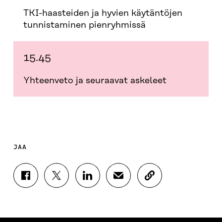
TKI-haasteiden ja hyvien käytäntöjen
tunnistaminen pienryhmissä
15.45
Yhteenveto ja seuraavat askeleet
JAA
J
J
J
J
K
A
A
A
A
O
A
A
A
A
P
F
T
L
S
I
A
W
I
Ä
O