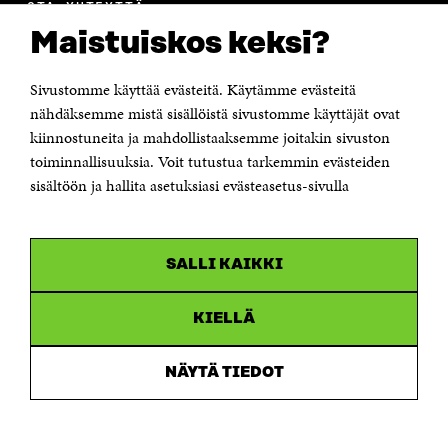
OTA YHTEYTTÄ
Suomen itsenäisyyden juhlarahasto Sitra
Maistuiskos keksi?
Itämerenkatu 11-13, PL 160,
00181 Helsinki
Sivustomme käyttää evästeitä. Käytämme evästeitä
Puhelin +358 294 618 991
Sähköpostiosoite
nähdäksemme mistä sisällöistä sivustomme käyttäjät ovat
etunimi.sukunimi@sitra.fi tai sitra@sitra.fi
kiinnostuneita ja mahdollistaaksemme joitakin sivuston
Saapumisohjeet
toiminnallisuuksia. Voit tutustua tarkemmin evästeiden
sisältöön ja hallita asetuksiasi evästeasetus-sivulla
Y-tunnus 0202132-3
OLEMME NÄISSÄ SOMEISSA
SALLI KAIKKI
Facebook
Avautuu
uudessa
Linkedin
ikkunassa
KIELLÄ
Avautuu
uudessa
Youtube
ikkunassa
Avautuu
NÄYTÄ TIEDOT
uudessa
Instagram
ikkunassa
Avautuu
uudessa
ikkunassa