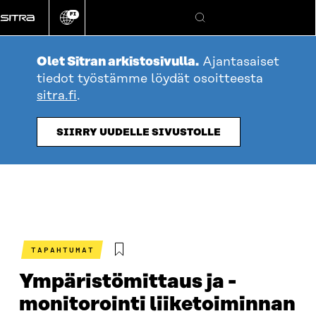
Siirry
FI
suoraan
Vaihda
Hae
sivuston
sisältöön
kieli
Olet Sitran arkistosivulla.
Ajantasaiset
tiedot työstämme löydät osoitteesta
sitra.fi
.
SIIRRY UUDELLE SIVUSTOLLE
TAPAHTUMAT
Ympäristömittaus ja -
monitorointi liiketoiminnan