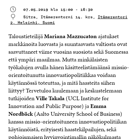
07.05.2019 klo 15:00 - 16:30
Sitra, Itämerentorni 14. krs,
Itämerentori
2, Helsinki, Suomi
Taloustieteilijä
Mariana Mazzucaton
ajatukset
markkinoita luovasta ja suuntaavasta valtiosta ovat
saavuttaneet viime vuosina suosiota sekä Suomessa
että ympäri maailmaa. Mutta minkälaisten
työkalujen avulla hänen käsitteelistämäänsä missio-
orientoitunutta innovaatiopolitiikkaa voidaan
käytännössä toteuttaa, ja mitä haasteita siihen
liittyy? Tervetuloa kuulemaan ja keskustelemaan
tutkijoiden
Ville Takala
(UCL Institute for
Innovation and Public Purpose) ja
Emma
Nordbäck
(Aalto University School of Business)
kanssa missio-orientoituneen innovaatiopolitiikan
käytännöistä, erityisesti haastekilpailujen, sekä
pohjoismaisen hyvinvointimallin näkökulmasta