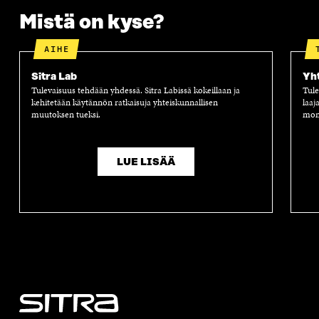
Mistä on kyse?
AIHE
Sitra Lab
Yh
Tulevaisuus tehdään yhdessä. Sitra Labissä kokeillaan ja
Tule
kehitetään käytännön ratkaisuja yhteiskunnallisen
laaj
muutoksen tueksi.
moni
LUE LISÄÄ