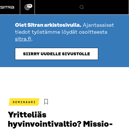
Siirry
FI
suoraan
Vaihda
Hae
sivuston
sisältöön
kieli
Olet Sitran arkistosivulla.
Ajantasaiset
tiedot työstämme löydät osoitteesta
sitra.fi
.
SIIRRY UUDELLE SIVUSTOLLE
SEMINAARI
Yritteliäs
hyvinvointivaltio? Missio-