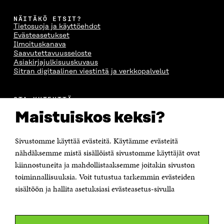
NÄITÄKÖ ETSIT?
Tietosuoja ja käyttöehdot
Evästeasetukset
Ilmoituskanava
Saavutettavuusseloste
Asiakirjajulkisuuskuvaus
Sitran digitaalinen viestintä ja verkkopalvelut
OTA YHTEYTTÄ
Suomen itsenäisyyden juhlarahasto Sitra
Maistuiskos keksi?
Itämerenkatu 11-13, PL 160,
00181 Helsinki
Sivustomme käyttää evästeitä. Käytämme evästeitä
Puhelin +358 294 618 991
Sähköpostiosoite
nähdäksemme mistä sisällöistä sivustomme käyttäjät ovat
etunimi.sukunimi@sitra.fi tai sitra@sitra.fi
kiinnostuneita ja mahdollistaaksemme joitakin sivuston
toiminnallisuuksia. Voit tutustua tarkemmin evästeiden
Saapumisohjeet
sisältöön ja hallita asetuksiasi evästeasetus-sivulla
Y-tunnus 0202132-3
OLEMME NÄISSÄ SOMEISSA