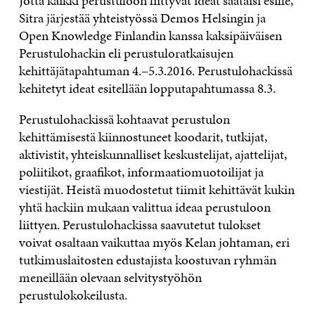
Jotta kaikki perustuloon liittyvät ideat saataisi esille,
Sitra järjestää yhteistyössä Demos Helsingin ja
Open Knowledge Finlandin kanssa kaksipäiväisen
Perustulohackin eli perustuloratkaisujen
kehittäjätapahtuman 4.–5.3.2016. Perustulohackissä
kehitetyt ideat esitellään lopputapahtumassa 8.3.
Perustulohackissä kohtaavat perustulon
kehittämisestä kiinnostuneet koodarit, tutkijat,
aktivistit, yhteiskunnalliset keskustelijat, ajattelijat,
poliitikot, graafikot, informaatiomuotoilijat ja
viestijät. Heistä muodostetut tiimit kehittävät kukin
yhtä hackiin mukaan valittua ideaa perustuloon
liittyen. Perustulohackissa saavutetut tulokset
voivat osaltaan vaikuttaa myös Kelan johtaman, eri
tutkimuslaitosten edustajista koostuvan ryhmän
meneillään olevaan selvitystyöhön
perustulokokeilusta.