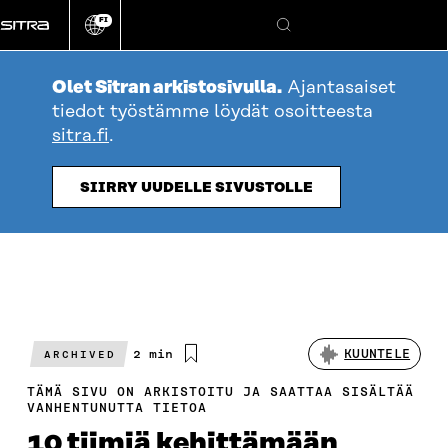
Siirry
FI
suoraan
Vaihda
Hae
sivuston
sisältöön
kieli
Olet Sitran arkistosivulla.
Ajantasaiset
tiedot työstämme löydät osoitteesta
sitra.fi
.
SIIRRY UUDELLE SIVUSTOLLE
Arvioitu
2 min
KUUNTELE
ARCHIVED
lukuaika
TÄMÄ SIVU ON ARKISTOITU JA SAATTAA SISÄLTÄÄ
VANHENTUNUTTA TIETOA
10 tiimiä kehittämään