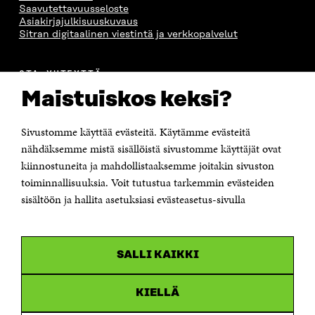
Saavutettavuusseloste
Asiakirjajulkisuuskuvaus
Sitran digitaalinen viestintä ja verkkopalvelut
OTA YHTEYTTÄ
Suomen itsenäisyyden juhlarahasto Sitra
Maistuiskos keksi?
Itämerenkatu 11-13, PL 160,
00181 Helsinki
Sivustomme käyttää evästeitä. Käytämme evästeitä
Puhelin +358 294 618 991
Sähköpostiosoite
nähdäksemme mistä sisällöistä sivustomme käyttäjät ovat
etunimi.sukunimi@sitra.fi tai sitra@sitra.fi
kiinnostuneita ja mahdollistaaksemme joitakin sivuston
Saapumisohjeet
toiminnallisuuksia. Voit tutustua tarkemmin evästeiden
sisältöön ja hallita asetuksiasi evästeasetus-sivulla
Y-tunnus 0202132-3
OLEMME NÄISSÄ SOMEISSA
SALLI KAIKKI
Facebook
Avautuu
uudessa
Linkedin
ikkunassa
KIELLÄ
Avautuu
uudessa