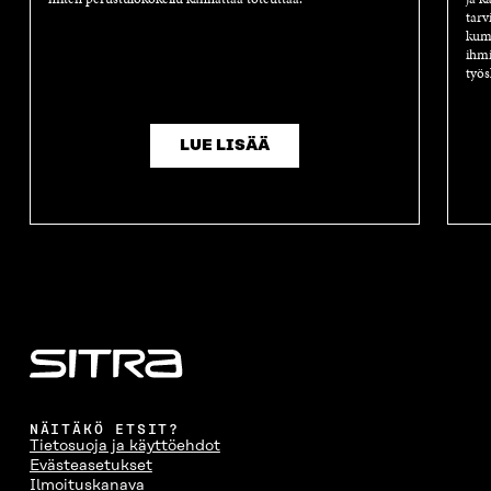
tarv
kump
ihmi
työs
LUE LISÄÄ
NÄITÄKÖ ETSIT?
Tietosuoja ja käyttöehdot
Evästeasetukset
Ilmoituskanava