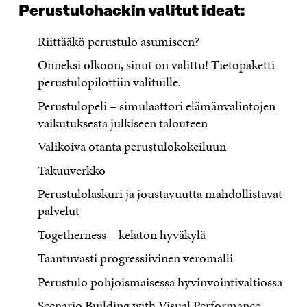
Perustulohackin valitut ideat:
Riittääkö perustulo asumiseen?
Onneksi olkoon, sinut on valittu! Tietopaketti
perustulopilottiin valituille.
Perustulopeli – simulaattori elämänvalintojen
vaikutuksesta julkiseen talouteen
Valikoiva otanta perustulokokeiluun
Takuuverkko
Perustulolaskuri ja joustavuutta mahdollistavat
palvelut
Togetherness – kelaton hyväkylä
Taantuvasti progressiivinen veromalli
Perustulo pohjoismaisessa hyvinvointivaltiossa
Scenario Building with Visual Performance