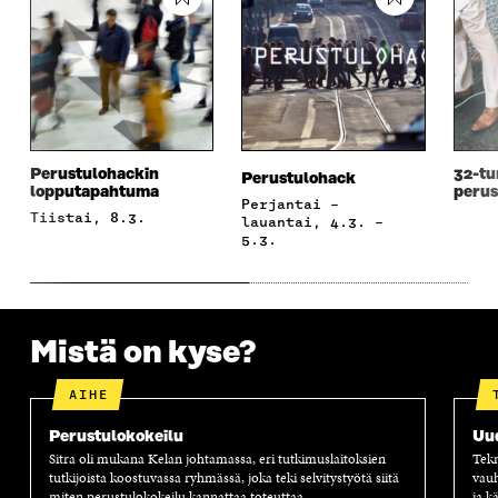
U
U
U
U
I
U
U
U
U
U
D
U
U
D
E
D
U
E
S
E
D
S
S
S
E
S
A
S
S
A
I
A
S
Perustulohackin
32-tu
Perustulohack
I
K
I
A
lopputapahtuma
perus
K
K
K
I
perjantai –
tiistai, 8.3.
K
U
K
K
lauantai, 4.3. –
U
N
U
K
5.3.
N
A
N
U
A
S
A
N
S
S
S
A
S
A
S
S
A
A
S
Mistä on kyse?
A
AIHE
Perustulokokeilu
Uu
Sitra oli mukana Kelan johtamassa, eri tutkimuslaitoksien
Tekn
tutkijoista koostuvassa ryhmässä, joka teki selvitystyötä siitä
vauh
miten perustulokokeilu kannattaa toteuttaa.
ja k