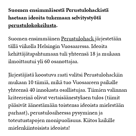
Suomen ensimmäisestä Perustulohackistä
haetaan ideoita tukemaan selvitystyötä
perustulokokeilusta
.
Suomen ensimmäinen
Perustulohack
järjestetään
tällä viikolla Helsingin Vuosaaressa. Ideoita
kehittäjätapahtumaan tuli yhteensä 18 ja mukaan
ilmoittautui yli 60 osanottajaa.
Järjestäjistä koostuva raati valitsi Perustulohackiin
mukaan 10 tiimiä, mikä tuo Vuosaareen paikalle
yhteensä 40 innokasta osallistujaa. Tiimien valinnan
kriteereinä olivat vertaisäänestyksen tulos (tiimit
pääsivät äänestämään toistensa ideoista mielestään
parhaat), perustuloaiheessa pysyminen ja
toteutustapojen monipuolisuus. Kiitos kaikille
mielenkiintoisista ideoista!