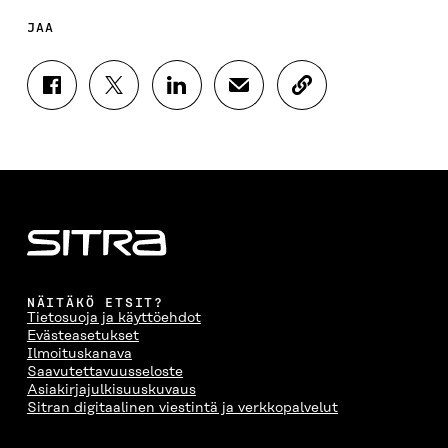
JAA
J
J
J
J
K
A
A
A
A
O
A
A
A
A
P
F
T
L
S
I
A
W
I
Ä
O
C
I
N
H
I
E
T
K
K
A
B
T
E
Ö
R
O
E
D
P
T
O
R
I
O
I
K
I
N
S
K
I
S
I
T
K
NÄITÄKÖ ETSIT?
S
S
S
I
E
Tietosuoja ja käyttöehdot
S
Ä
S
L
L
Evästeasetukset
A
A
Ä
L
I
Ilmoituskanava
A
V
A
A
N
Saavutettavuusseloste
V
A
V
A
L
Asiakirjajulkisuuskuvaus
A
U
A
V
I
Sitran digitaalinen viestintä ja verkkopalvelut
U
T
U
A
N
T
U
T
U
K