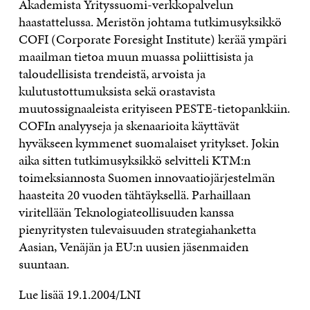
Akademista Yrityssuomi-verkkopalvelun
haastattelussa. Meristön johtama tutkimusyksikkö
COFI (Corporate Foresight Institute) kerää ympäri
maailman tietoa muun muassa poliittisista ja
taloudellisista trendeistä, arvoista ja
kulutustottumuksista sekä orastavista
muutossignaaleista erityiseen PESTE-tietopankkiin.
COFIn analyyseja ja skenaarioita käyttävät
hyväkseen kymmenet suomalaiset yritykset. Jokin
aika sitten tutkimusyksikkö selvitteli KTM:n
toimeksiannosta Suomen innovaatiojärjestelmän
haasteita 20 vuoden tähtäyksellä. Parhaillaan
viritellään Teknologiateollisuuden kanssa
pienyritysten tulevaisuuden strategiahanketta
Aasian, Venäjän ja EU:n uusien jäsenmaiden
suuntaan.
Lue lisää 19.1.2004/LNI