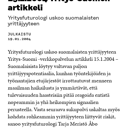
artikkeli
Yritysfuturologi uskoo suomalaisten
yrittäjyyteen
JULKAISTU
19.01.2004
Yritysfuturologi uskoo suomalaisten yrittäjyyteen
Yritys-Suomi -verkkopalvelun artikkeli 15.1.2004 –
Suomalaisista löytyy valtavan paljon
yrittäjyyspotentiaalia, kunhan työntekijöiden ja
työnantajien etujärjestöt irrottautuvat menneen
maailman haikailusta ja ymmärtävät, että
tulevaisuuden haasteisiin pitää reagoida entistä
nopeammin ja yhä heikompien signaalien
perusteella. Vasta seuraava sukupolvi uskaltaa myös
kohdata rohkeammin yrittäjyyteen liittyvät riskit,
sanoo yritysfuturologi Tarja Meristö Åbo