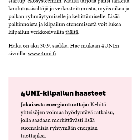
startup-ekosysteemiin. Matka tarjoaa paitsi tärkeitä
koulutussisältöjä ja verkostoitumista, myös aikaa ja
paikan ryhmäytymiselle ja kehittämiselle. Lisää
palkinnoista ja kilpailun etenemisestä voit lukea
kilpailun verkkosivuilta
täältä
.
Haku on aku 30.9. saakka. Hae mukaan 4UNI:n
sivuilla:
www.4uni.fi
4UNI-kilpailun haasteet
Jokaisesta energiantuottaja:
Kehitä
yhteisöjen voimaa hyödyntävä ratkaisu,
jolla saadaan merkittävästi lisää
suomalaisia ryhtymään energian
tuottajiksi.