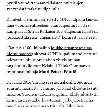
pyrkii vauhdittamaan tällaisten ratkaisujen
syntymistä ratkaisukilpailulla.
Kahdesti aiemmin järjestetty 4UNI-kilpailu kasvaa
tänä vuonna entisestään, kun kilpailun haasteet
kumpuavat Sitran
Ratkaisu 100 -kilpailun
haasteen
joukkoistuksessa ”ylijääneistä” kolmesta haasteesta.
”Ratkaisu 100 -kilpailun
joukkoistusprosessissa
hiotut haastee
t sitovat 4UNI-kilpailun todistetusti
relevantteihin suomalaisen yhteiskunnan
ongelmiin”, iloitsee Helsinki Think Companyn
toiminnanjohtaja
Matti Petteri Pöntiö
.
Keväällä 2016 Sitra kysyi suomalaisilta Suomen
suurinta haastetta. Saimme yli tuhat ehdotusta siitä,
mikä on Suomen tärkein ongelma. Ehdotuksista 25
kansalaisen joukko, haasteraati, jatkojalosti neljä
ongelmaa, joista äänestettiin yksi kilpailussa