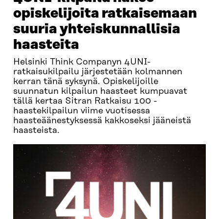
opiskelijoita ratkaisemaan
suuria yhteiskunnallisia
haasteita
Helsinki Think Companyn 4UNI-
ratkaisukilpailu järjestetään kolmannen
kerran tänä syksynä. Opiskelijoille
suunnatun kilpailun haasteet kumpuavat
tällä kertaa Sitran Ratkaisu 100 -
haastekilpailun viime vuotisessa
haasteäänestyksessä kakkoseksi jääneistä
haasteista.