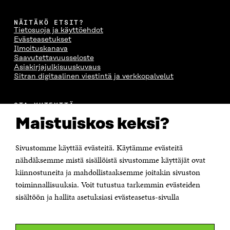
NÄITÄKÖ ETSIT?
Tietosuoja ja käyttöehdot
Evästeasetukset
Ilmoituskanava
Saavutettavuusseloste
Asiakirjajulkisuuskuvaus
Sitran digitaalinen viestintä ja verkkopalvelut
OTA YHTEYTTÄ
Suomen itsenäisyyden juhlarahasto Sitra
Maistuiskos keksi?
Itämerenkatu 11-13, PL 160,
00181 Helsinki
Sivustomme käyttää evästeitä. Käytämme evästeitä
Puhelin +358 294 618 991
Sähköpostiosoite
nähdäksemme mistä sisällöistä sivustomme käyttäjät ovat
etunimi.sukunimi@sitra.fi tai sitra@sitra.fi
kiinnostuneita ja mahdollistaaksemme joitakin sivuston
toiminnallisuuksia. Voit tutustua tarkemmin evästeiden
Saapumisohjeet
sisältöön ja hallita asetuksiasi evästeasetus-sivulla
Y-tunnus 0202132-3
OLEMME NÄISSÄ SOMEISSA