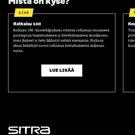
Mistä on kyse?
AIHE
Ratkaisu 100
Ko
Ratkaisu 100 -haastekilpailussa etsitään ratkaisuja osaamisen
Tämä
parempaan tunnistamiseen ja hyödyntämiseen maailmassa,
päät
jossa ihmiset ja tieto liikkuvat entistä enemmän. Parhaan
tule
idean kehittäjät saavat ratkaisun toteuttamiseen miljoona
haas
euroa.
LUE LISÄÄ