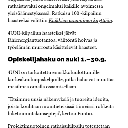
ratkaistavaksi ongelmaksi kaikille avoimessa
yleisöäänestyksessä. Ratkaisu 100 -kilpailun
haasteeksi valittiin
Kaikkien osaaminen käyttöön
.
4UNI-kilpailun haasteiksi jäivät
lähienergiantuotantoa, välitöntä hoivaa ja
työelämän murrosta käsittelevät haasteet.
Opiskelijahaku on auki 1.–30.9.
4UNI on tarkoitettu ennakkoluulottomille
korkeakouluopiskelijoille, jotka haluavat muuttaa
maailmaa omalla osaamisellaan.
”Etsimme uusia näkemyksiä ja tuoreita ideoita,
joista koulitaan monitieteisissä tiimeissä rohkeita
liiketoimintakonsepteja”, kertoo Pöntiö.
Projektimuotoinen ratkaisukilpailu toteutetaan