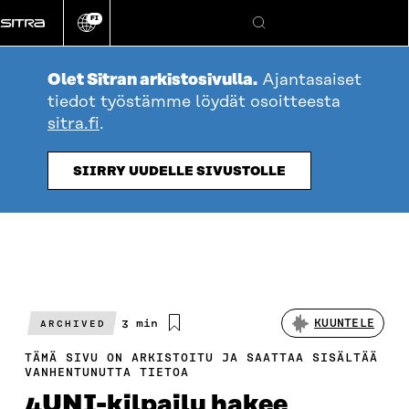
Siirry
FI
suoraan
Vaihda
Hae
sivuston
sisältöön
kieli
Olet Sitran arkistosivulla.
Ajantasaiset
tiedot työstämme löydät osoitteesta
sitra.fi
.
SIIRRY UUDELLE SIVUSTOLLE
Arvioitu
3 min
KUUNTELE
ARCHIVED
lukuaika
TÄMÄ SIVU ON ARKISTOITU JA SAATTAA SISÄLTÄÄ
VANHENTUNUTTA TIETOA
4UNI-kilpailu hakee