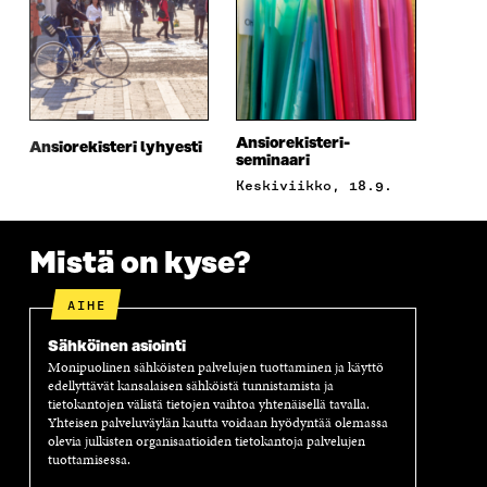
E
S
E
D
S
S
S
E
S
A
S
S
A
I
A
S
I
K
I
A
K
K
K
I
K
U
K
K
Ansiorekisteri-
Ansiorekisteri lyhyesti
U
N
U
K
seminaari
N
A
N
U
keskiviikko, 18.9.
A
S
A
N
S
S
S
A
S
A
S
S
A
A
S
Mistä on kyse?
A
AIHE
Sähköinen asiointi
Monipuolinen sähköisten palvelujen tuottaminen ja käyttö
edellyttävät kansalaisen sähköistä tunnistamista ja
tietokantojen välistä tietojen vaihtoa yhtenäisellä tavalla.
Yhteisen palveluväylän kautta voidaan hyödyntää olemassa
olevia julkisten organisaatioiden tietokantoja palvelujen
tuottamisessa.