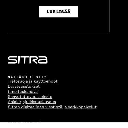
LUE LISÄÄ
NÄITÄKÖ ETSIT?
Tietosuoja ja käyttöehdot
Evästeasetukset
Ilmoituskanava
Saavutettavuusseloste
Asiakirjajulkisuuskuvaus
Sitran digitaalinen viestintä ja verkkopalvelut
OTA YHTEYTTÄ
Suomen itsenäisyyden juhlarahasto Sitra