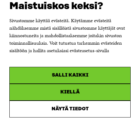
Maistuiskos keksi?
Itämerenkatu 11-13, PL 160,
00181 Helsinki
Sivustomme käyttää evästeitä. Käytämme evästeitä
Puhelin +358 294 618 991
Sähköpostiosoite
nähdäksemme mistä sisällöistä sivustomme käyttäjät ovat
etunimi.sukunimi@sitra.fi tai sitra@sitra.fi
kiinnostuneita ja mahdollistaaksemme joitakin sivuston
toiminnallisuuksia. Voit tutustua tarkemmin evästeiden
Saapumisohjeet
sisältöön ja hallita asetuksiasi evästeasetus-sivulla
Y-tunnus 0202132-3
OLEMME NÄISSÄ SOMEISSA
SALLI KAIKKI
Facebook
Avautuu
uudessa
Linkedin
ikkunassa
KIELLÄ
Avautuu
uudessa
Youtube
ikkunassa
Avautuu
NÄYTÄ TIEDOT
uudessa
Instagram
ikkunassa
Avautuu
uudessa
ikkunassa