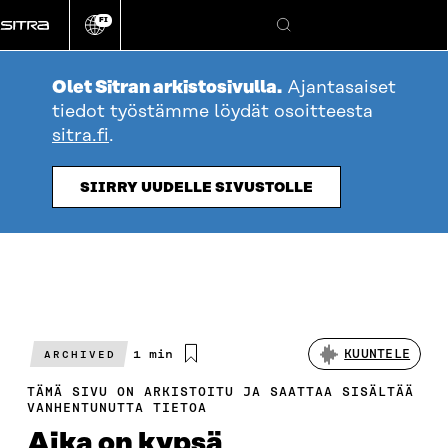
Siirry
FI
suoraan
Vaihda
Hae
sivuston
sisältöön
kieli
Olet Sitran arkistosivulla.
Ajantasaiset
tiedot työstämme löydät osoitteesta
sitra.fi
.
SIIRRY UUDELLE SIVUSTOLLE
Arvioitu
1 min
KUUNTELE
ARCHIVED
lukuaika
TÄMÄ SIVU ON ARKISTOITU JA SAATTAA SISÄLTÄÄ
VANHENTUNUTTA TIETOA
Aika on kypsä