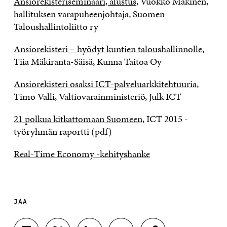
Ansiorekisteriseminaari, alustus
, Vuokko Mäkinen,
hallituksen varapuheenjohtaja, Suomen
Taloushallintoliitto ry
Ansiorekisteri – hyödyt kuntien taloushallinnolle
,
Tiia Mäkiranta-Säisä, Kunna Taitoa Oy
Ansiorekisteri osaksi ICT-palveluarkkitehtuuria
,
Timo Valli, Valtiovarainministeriö, Julk ICT
21 polkua kitkattomaan Suomeen
, ICT 2015 -
työryhmän raportti (pdf)
Real-Time Economy -kehityshanke
JAA