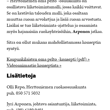
– Herttoniemen oma pelto -osuuskunta on
osallistava liiketoimintamalli, jossa kaikki voittavat.
Se on kestävän talouden malli, joka osaltaan
muuttaa ruoan arvoketjua ja lisää ruoan arvostusta.
Lisäksi se tuo liiketoiminta-ajattelua ja osaamista
myös hajanaisiin ruokayhteisöihin,
Arponen
jatkaa.
Sitra on ollut mukana mahdollistamassa konseptin
syntyä.
Kaupunkilaisten oma pelto -konsepti (pdf) »
Videoanimaatio konseptista »
Lisätietoja
Olli Repo, Herttoniemen ruokaosuuskunta
puh. 050 571 5032
Jyri Arponen, johtava asiantuntija, liiketoiminta,
puh. (09) 6189 9491