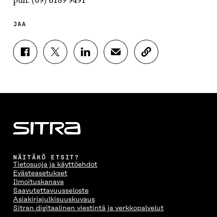
JAA
J
J
J
J
K
A
A
A
A
O
A
A
A
A
P
F
T
L
S
I
A
W
I
Ä
O
C
I
N
H
I
E
T
K
K
A
B
T
E
Ö
R
O
E
D
P
T
O
R
I
O
I
K
I
N
S
K
I
S
I
T
K
NÄITÄKÖ ETSIT?
S
S
S
I
E
Tietosuoja ja käyttöehdot
S
Ä
S
L
L
Evästeasetukset
A
A
Ä
L
I
Ilmoituskanava
A
V
A
A
N
Saavutettavuusseloste
V
A
V
A
L
Asiakirjajulkisuuskuvaus
A
U
A
V
I
Sitran digitaalinen viestintä ja verkkopalvelut
U
T
U
A
N