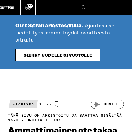
Siirry
FI
suoraan
Vaihda
Hae
sivuston
sisältöön
kieli
Olet Sitran arkistosivulla.
Ajantasaiset
tiedot työstämme löydät osoitteesta
sitra.fi
.
SIIRRY UUDELLE SIVUSTOLLE
Arvioitu
1 min
KUUNTELE
ARCHIVED
lukuaika
TÄMÄ SIVU ON ARKISTOITU JA SAATTAA SISÄLTÄÄ
VANHENTUNUTTA TIETOA
Ammattimainen ote takaa