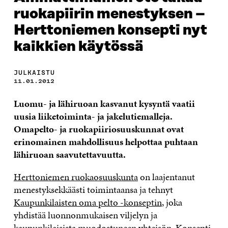
ruokapiirin menestyksen –
Herttoniemen konsepti nyt
kaikkien käytössä
JULKAISTU
11.01.2012
Luomu- ja lähiruoan kasvanut kysyntä vaatii
uusia liiketoiminta- ja jakelutiemalleja.
Omapelto- ja ruokapiiriosuuskunnat ovat
erinomainen mahdollisuus helpottaa puhtaan
lähiruoan saavutettavuutta.
Herttoniemen ruokaosuuskunta
on laajentanut
menestyksekkäästi toimintaansa ja tehnyt
Kaupunkilaisten oma pelto -konseptin
, joka
yhdistää luonnonmukaisen viljelyn ja
kaupunkilaisista muodostuneen yhteisön. Konsepti