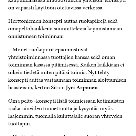
on vapaasti käyttöön otettavissa verkossa.
Herttoniemen konsepti auttaa ruokapiirejä sekä
omapeltohankkeita suunnittelevia käynnistämään
onnistuneen toiminnan:
– Monet ruokapiirit epäonnistuvat
yhteistoiminnassa tuottajien kanssa sekä oman
toiminnan kasassa pitämisessä. Kaiken kaikkiaan ei
oikein tiedetä miten pitäisi toimia. Nyt tehty
konsepti auttaa vastaamaan toiminnan aloittamisen
haasteisiin, kertoo Sitran
Jyri Arponen
.
Oma pelto -konsepti lisää toimiessaan kotimaisten
raaka-aineiden tunnettuutta ja kysyntää myös
laajemmin, tuomalla kuluttajalle suoran yhteyden
tuottajiin.