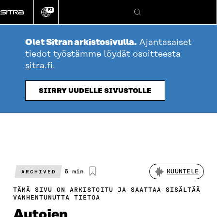
Siirry
FI
suoraan
Vaihda
Hae
sivuston
sisältöön
kieli
Olet Sitran arkistosivulla.
Ajantasaiset
tiedot työstämme löydät osoitteesta
sitra.fi
.
SIIRRY UUDELLE SIVUSTOLLE
Arvioitu
6 min
KUUNTELE
ARCHIVED
lukuaika
TÄMÄ SIVU ON ARKISTOITU JA SAATTAA SISÄLTÄÄ
VANHENTUNUTTA TIETOA
Autojen