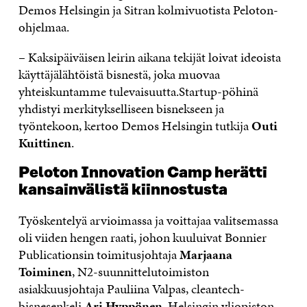
Demos Helsingin ja Sitran kolmivuotista Peloton-
ohjelmaa.
– Kaksipäiväisen leirin aikana tekijät loivat ideoista
käyttäjälähtöistä bisnestä, joka muovaa
yhteiskuntamme tulevaisuutta.Startup-pöhinä
yhdistyi merkitykselliseen bisnekseen ja
työntekoon, kertoo Demos Helsingin tutkija
Outi
Kuittinen
.
Peloton Innovation Camp herätti
kansainvälistä kiinnostusta
Työskentelyä arvioimassa ja voittajaa valitsemassa
oli viiden hengen raati, johon kuuluivat Bonnier
Publicationsin toimitusjohtaja
Marjaana
Toiminen
, N2-suunnittelutoimiston
asiakkuusjohtaja Pauliina Valpas, cleantech-
bisnesenkeli
Ari Hyppönen
, Helsingin yliopiston