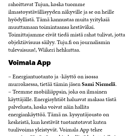
rahoittavat Tujun, koska tuomme
ilmastoystävällisyyden näkyville ja se on heille
hyödyllistä. Tämä kannustaa muita yrityksiä
muuttamaan toimintaansa kestäväksi.
Toimittajamme eivät tiedä mistä rahat tulivat, jotta
objektiivisuus säilyy. Tuju.fi on journalismin
tulevaisuus!, Wiikeri hehkuttaa.
Voimala App
– Energiantuotanto ja -käyttö on isossa
murroksessa, tietää tiimin jäsen
Sami Niemelä
.
– Teemme mobiiliäppsin, joka on ilmainen
käyttäjälle. Energiayhtiöt haluavat maksaa tästä
palvelusta, koska voivat näin hallita
energiankäyttöä. Tämä ns. kysyntäjousto on
keskeistä, kun kestävät tuotantotavat kuten
tuulivoima yleistyvät. Voimala App tekee