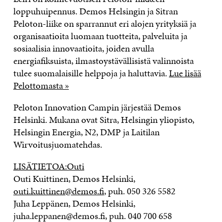
loppuhuipennus. Demos Helsingin ja Sitran
Peloton-liike on sparrannut eri alojen yrityksiä ja
organisaatioita luomaan tuotteita, palveluita ja
sosiaalisia innovaatioita, joiden avulla
energiafiksuista, ilmastoystävällisistä valinnoista
tulee suomalaisille helppoja ja haluttavia.
Lue lisää
Pelottomasta »
Peloton Innovation Campin järjestää Demos
Helsinki. Mukana ovat Sitra, Helsingin yliopisto,
Helsingin Energia, N2, DMP ja Laitilan
Wirvoitusjuomatehdas.
LISÄTIETOA:Outi
Outi Kuittinen, Demos Helsinki,
outi.kuittinen@demos.fi
, puh. 050 326 5582
Juha Leppänen, Demos Helsinki,
juha.leppanen@demos.fi, puh. 040 700 658