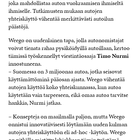
joka mahdollistaa auton vuokraamisen ihmiseltä
ihmiselle. Tutkimusten mukaan autojen
yhteiskäyttö vähentää merkittävästi autoilun
päästöjä.
Weego on uudenlainen tapa, jolla autonomistajat
voivat tienata rahaa pysäköidyillä autoillaan, kertoo
tiimissä työskennellyt viestintäosaaja
Timo Nurmi
innostuneena.
– Suomessa on 3 miljoonaa autoa, jotka seisovat
käyttämättöminä pääosan ajasta. Weego vähentää
autojen käyttöä koko yhteiskunnassa, kun autoa
käytetään vain tarpeeseen, eikä omaa autoa tarvitse
hankkia, Nurmi jatkaa.
– Konsepteja on maailmalla paljon, mutta Weego
onnistui innovatiivisesti löytämään uuden kulman
autojen yhteiskäyttöön eli ad-hoc -käytön. Weego
on pitkälle mietitty lahjakkaan tiimin työstämä