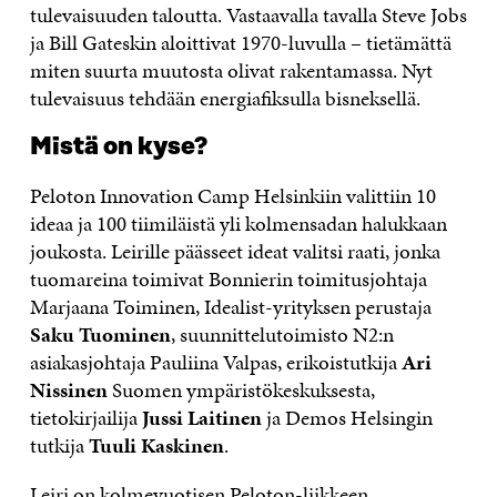
tulevaisuuden taloutta. Vastaavalla tavalla Steve Jobs
ja Bill Gateskin aloittivat 1970-luvulla – tietämättä
miten suurta muutosta olivat rakentamassa. Nyt
tulevaisuus tehdään energiafiksulla bisneksellä.
Mistä on kyse?
Peloton Innovation Camp Helsinkiin valittiin 10
ideaa ja 100 tiimiläistä yli kolmensadan halukkaan
joukosta. Leirille päässeet ideat valitsi raati, jonka
tuomareina toimivat Bonnierin toimitusjohtaja
Marjaana Toiminen, Idealist-yrityksen perustaja
Saku Tuominen
, suunnittelutoimisto N2:n
asiakasjohtaja Pauliina Valpas, erikoistutkija
Ari
Nissinen
Suomen ympäristökeskuksesta,
tietokirjailija
Jussi Laitinen
ja Demos Helsingin
tutkija
Tuuli Kaskinen
.
Leiri on kolmevuotisen Peloton-liikkeen