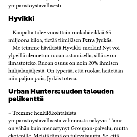
ympäristöystävällisesti.
Hyvikki
– Kaupalta tulee vuosittain ruokahävikkiä 65
miljoona kiloa, tietää tiimijäsen
Petra Jyrkäs
.
– Me teimme hävikistä Hyvikki-merkin! Nyt voi
ylpeillä alennetun ruoan ostamisella, sillä se on
ilmastoteko. Ruoan osuus on noin 20% ihmisen
hiilijalanjäljestä. On typerää, että ruokaa heitetään
niin paljon pois, Jyrkäs toteaa.
Urban Hunters: uuden talouden
pelikenttä
– Teemme henkilökohtaisista
ympäristöystävällisistä valinnoista näkyviä. Tämä
on vähän kuin menestynyt Groupon-palvelu, mutta
ekoteoille. Meistä tämä on tulevaisuutta. Se, että