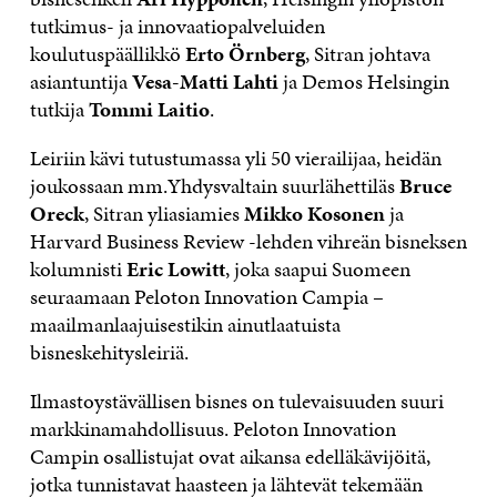
tutkimus- ja innovaatiopalveluiden
koulutuspäällikkö
Erto Örnberg
, Sitran johtava
asiantuntija
Vesa-Matti Lahti
ja Demos Helsingin
tutkija
Tommi Laitio
.
Leiriin kävi tutustumassa yli 50 vierailijaa, heidän
joukossaan mm.Yhdysvaltain suurlähettiläs
Bruce
Oreck
, Sitran yliasiamies
Mikko Kosonen
ja
Harvard Business Review -lehden vihreän bisneksen
kolumnisti
Eric Lowitt
, joka saapui Suomeen
seuraamaan Peloton Innovation Campia –
maailmanlaajuisestikin ainutlaatuista
bisneskehitysleiriä.
Ilmastoystävällisen bisnes on tulevaisuuden suuri
markkinamahdollisuus. Peloton Innovation
Campin osallistujat ovat aikansa edelläkävijöitä,
jotka tunnistavat haasteen ja lähtevät tekemään