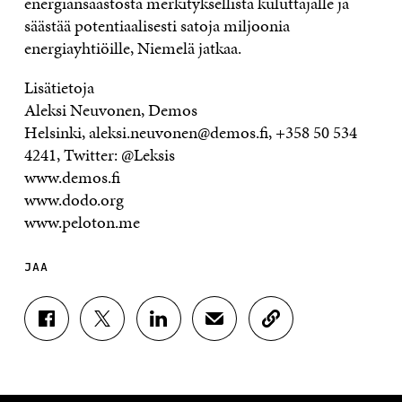
energiansäästöstä merkityksellistä kuluttajalle ja
säästää potentiaalisesti satoja miljoonia
energiayhtiöille, Niemelä jatkaa.
Lisätietoja
Aleksi Neuvonen, Demos
Helsinki, aleksi.neuvonen@demos.fi, +358 50 534
4241, Twitter: @Leksis
www.demos.fi
www.dodo.org
www.peloton.me
JAA
J
J
J
J
K
A
A
A
A
O
A
A
A
A
P
F
T
L
S
I
A
W
I
Ä
O