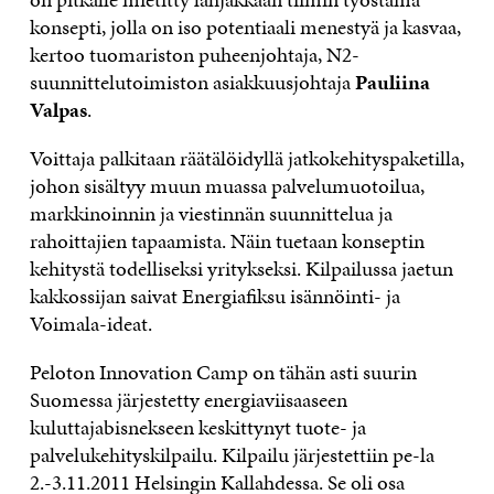
konsepti, jolla on iso potentiaali menestyä ja kasvaa,
kertoo tuomariston puheenjohtaja, N2-
suunnittelutoimiston asiakkuusjohtaja
Pauliina
Valpas
.
Voittaja palkitaan räätälöidyllä jatkokehityspaketilla,
johon sisältyy muun muassa palvelumuotoilua,
markkinoinnin ja viestinnän suunnittelua ja
rahoittajien tapaamista. Näin tuetaan konseptin
kehitystä todelliseksi yritykseksi. Kilpailussa jaetun
kakkossijan saivat Energiafiksu isännöinti- ja
Voimala-ideat.
Peloton Innovation Camp on tähän asti suurin
Suomessa järjestetty energiaviisaaseen
kuluttajabisnekseen keskittynyt tuote- ja
palvelukehityskilpailu. Kilpailu järjestettiin pe-la
2.-3.11.2011 Helsingin Kallahdessa. Se oli osa