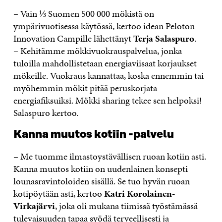
– Vain ⅓ Suomen 500 000 mökistä on
ympärivuotisessa käytössä, kertoo idean Peloton
Innovation Campille lähettänyt
Terja Salaspuro
.
– Kehitämme mökkivuokrauspalvelua, jonka
tuloilla mahdollistetaan energiaviisaat korjaukset
mökeille. Vuokraus kannattaa, koska ennemmin tai
myöhemmin mökit pitää peruskorjata
energiafiksuiksi. Mökki sharing tekee sen helpoksi!
Salaspuro kertoo.
Kanna muutos kotiin -palvelu
– Me tuomme ilmastoystävällisen ruoan kotiin asti.
Kanna muutos kotiin on uudenlainen konsepti
lounasravintoloiden sisällä. Se tuo hyvän ruoan
kotipöytään asti, kertoo
Katri Korolainen-
Virkajärvi
, joka oli mukana tiimissä työstämässä
tulevaisuuden tapaa syödä terveellisesti ja