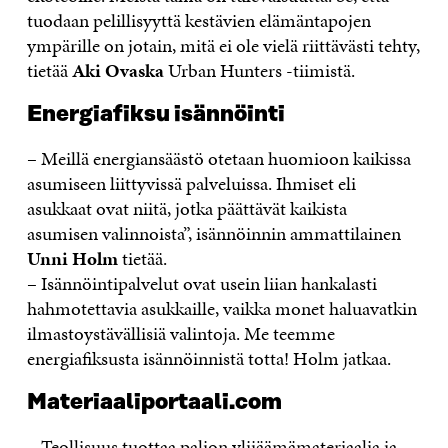
tuodaan pelillisyyttä kestävien elämäntapojen
ympärille on jotain, mitä ei ole vielä riittävästi tehty,
tietää
Aki Ovaska
Urban Hunters -tiimistä.
Energiafiksu isännöinti
– Meillä energiansäästö otetaan huomioon kaikissa
asumiseen liittyvissä palveluissa. Ihmiset eli
asukkaat ovat niitä, jotka päättävät kaikista
asumisen valinnoista”, isännöinnin ammattilainen
Unni Holm
tietää.
– Isännöintipalvelut ovat usein liian hankalasti
hahmotettavia asukkaille, vaikka monet haluavatkin
ilmastoystävällisiä valintoja. Me teemme
energiafiksusta isännöinnistä totta! Holm jatkaa.
Materiaaliportaali.com
– Teollisuus tuottaa paljon ylijäämämateriaalia ja