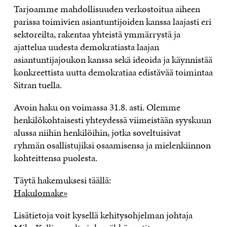
Tarjoamme mahdollisuuden verkostoitua aiheen
parissa toimivien asiantuntijoiden kanssa laajasti eri
sektoreilta, rakentaa yhteistä ymmärrystä ja
ajattelua uudesta demokratiasta laajan
asiantuntijajoukon kanssa sekä ideoida ja käynnistää
konkreettista uutta demokratiaa edistävää toimintaa
Sitran tuella.
Avoin haku on voimassa 31.8. asti. Olemme
henkilökohtaisesti yhteydessä viimeistään syyskuun
alussa niihin henkilöihin, jotka soveltuisivat
ryhmän osallistujiksi osaamisensa ja mielenkiinnon
kohteittensa puolesta.
Täytä hakemuksesi täällä:
Hakulomake»
Lisätietoja voit kysellä kehitysohjelman johtaja