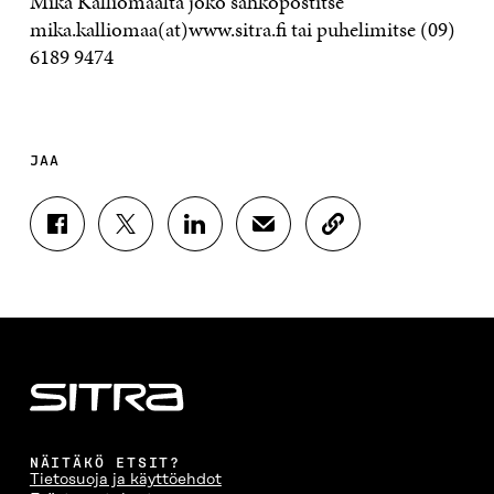
Mika Kalliomaalta joko sähköpostitse
mika.kalliomaa(at)www.sitra.fi tai puhelimitse (09)
6189 9474
JAA
J
J
J
J
K
A
A
A
A
O
A
A
A
A
P
F
T
L
S
I
A
W
I
Ä
O
C
I
N
H
I
E
T
K
K
A
B
T
E
Ö
R
O
E
D
P
T
O
R
I
O
I
K
I
N
S
K
I
S
I
T
K
NÄITÄKÖ ETSIT?
S
S
S
I
E
Tietosuoja ja käyttöehdot
S
Ä
S
L
L