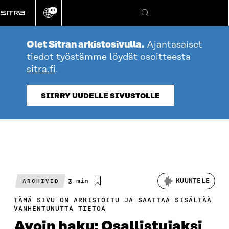
Siirry
FI
suoraan
Vaihda
Hae
sivuston
sisältöön
kieli
Olet Sitran arkistosivulla.
Ajantasaiset
tiedot työstämme löydät osoitteesta
sitra.fi
.
SIIRRY UUDELLE SIVUSTOLLE
Arvioitu
3 min
KUUNTELE
ARCHIVED
lukuaika
TÄMÄ SIVU ON ARKISTOITU JA SAATTAA SISÄLTÄÄ
VANHENTUNUTTA TIETOA
Avoin haku: Osallistujaksi