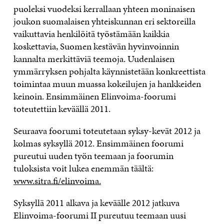
puoleksi vuodeksi kerrallaan yhteen moninaisen
joukon suomalaisen yhteiskunnan eri sektoreilla
vaikuttavia henkilöitä työstämään kaikkia
koskettavia, Suomen kestävän hyvinvoinnin
kannalta merkittäviä teemoja. Uudenlaisen
ymmärryksen pohjalta käynnistetään konkreettista
toimintaa muun muassa kokeilujen ja hankkeiden
keinoin. Ensimmäinen Elinvoima-foorumi
toteutettiin keväällä 2011.
Seuraava foorumi toteutetaan syksy-kevät 2012 ja
kolmas syksyllä 2012. Ensimmäinen foorumi
pureutui uuden työn teemaan ja foorumin
tuloksista voit lukea enemmän täältä:
www.sitra.fi/elinvoima.
Syksyllä 2011 alkava ja keväälle 2012 jatkuva
Elinvoima-foorumi II pureutuu teemaan uusi