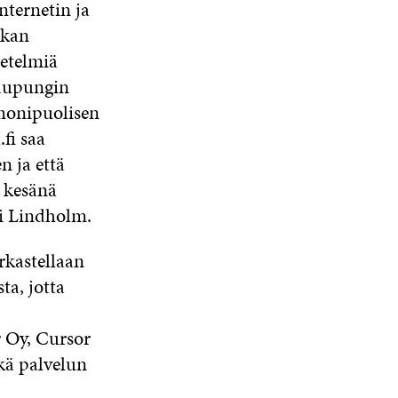
nternetin ja
tkan
etelmiä
kaupungin
 monipuolisen
fi saa
 ja että
i kesänä
i Lindholm.
rkastellaan
ta, jotta
r Oy, Cursor
kä palvelun