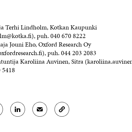
aja Terhi Lindholm, Kotkan Kaupunki
olm@kotka.fi), puh. 040 670 8222
aja Jouni Eho, Oxford Research Oy
xfordresearch.fi), puh. 044 203 2083
tuntija Karoliina Auvinen, Sitra (karoliina.auvinen
0 5418
J
J
K
A
A
O
A
A
P
L
S
I