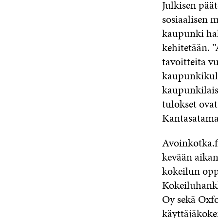
Julkisen päät
sosiaalisen 
kaupunki hal
kehitetään. 
tavoitteita 
kaupunkikult
kaupunkilais
tulokset ovat
Kantasatamas
Avoinkotka.f
kevään aika
kokeilun opp
Kokeiluhankk
Oy sekä Oxfo
käyttäjäkok