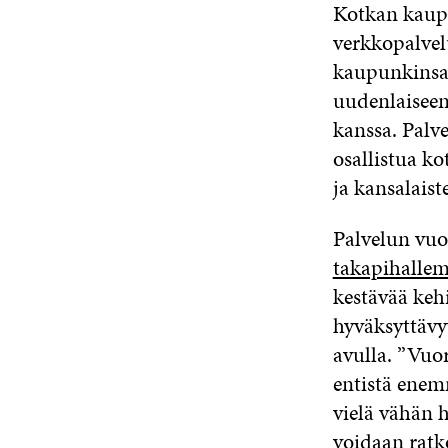
Kotkan kaupu
verkkopalvel
kaupunkinsa 
uudenlaiseen
kanssa. Palve
osallistua k
ja kansalaist
Palvelun vuo
takapihalle
kestävää keh
hyväksyttävy
avulla. ”Vuo
entistä enem
vielä vähän 
voidaan ratko