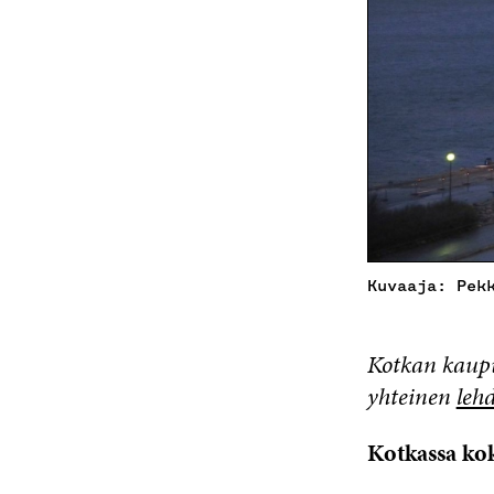
Kuvaaja: Pek
Kotkan kaupu
yhteinen
lehd
Kotkassa ko