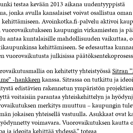
nki testaa kevään 2013 aikana uudentyyppistä
ua, jonka avulla kansalaiset voivat osallistua oman
kehittämiseen. Avoinkotka.fi-palvelu aktivoi kaup
 vuorovaikutukseen kaupungin virkamiesten ja pää
lu antaa kuntalaisille mahdollisuuden vaikuttaa, ot
otikaupunkinsa kehittämiseen. Se edesauttaa kunnan
en vuorovaikutusta julkisissa päätöksentekoprosess
rovaikutusmallia on kehitetty yhteistyössä
Sitran 
mme” -hankkeen
kanssa. Sitrassa on tutkittu ja ideo
itystä edistävien rakennetun ympäristön projektien 
yttä voitaisiin parantaa yhteiskehittelyn ja hyödy
rovaikutuksen merkitys muuttuu – kaupungin tule
män jokaisen yhteisellä vastuulla. Asukkaat ovat 
hyödynnetty voimavara. Vuorovaikutuksen kautta 
a ja ideoita kehittää yhdessä,” toteaa