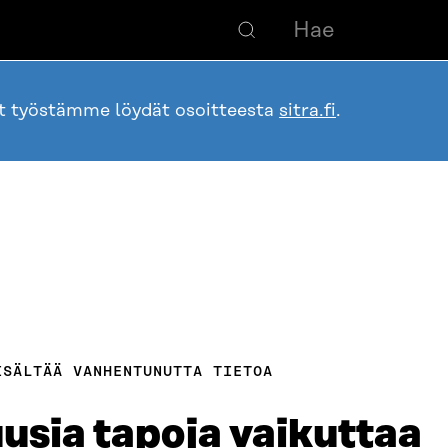
ot työstämme löydät osoitteesta
sitra.fi
.
ISÄLTÄÄ VANHENTUNUTTA TIETOA
uusia tapoja vaikuttaa