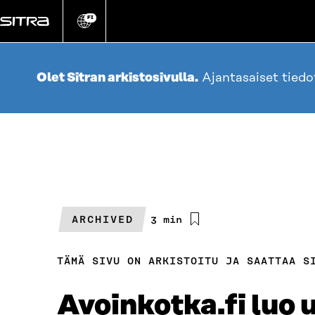
Siirry
suoraan
FI
Vaihda
sivuston
sisältöön
kieli
Olet Sitran arkistosivulla.
Ajantasaiset tied
ARCHIVED
Arvioitu
3 min
lukuaika
TÄMÄ SIVU ON ARKISTOITU JA SAATTAA S
Avoinkotka.fi luo 