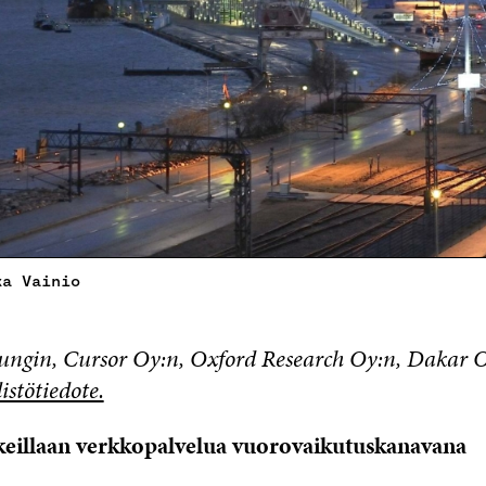
ka Vainio
ngin, Cursor Oy:n, Oxford Research Oy:n, Dakar O
istötiedote.
keillaan verkkopalvelua vuorovaikutuskanavana