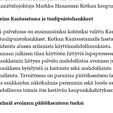
nnittelujohtaja Markku Hannonen Kotkan kaupun
eina Kantasatama ja tuulipuistohankkeet
i-palvelussa on ensimmäisiksi kohteiksi valittu K
tuulipuistohankkeet. Kotkan Kantasatamalle haet
 ideoita alueen erilaisista käyttömahdollisuuksista.
maan julkisen tilan käyttöön liittyviä lupaprosesse
ankkeisiin liittyen palvelu mahdollistaa avoimen j
hankkeen hyödyistä ja haitoista sekä mahdollisista
lleista. Tavoitteena on parantaa päätöksenteon l
a asukkaiden näkökulmia paremmin sekä luoda as
ollisuus toimia itse kestävän kaupunkikehityksen 
elmiä avoimen päätöksenteon tueksi