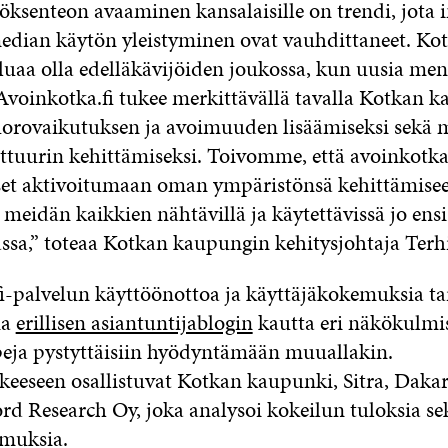
öksenteon avaaminen kansalaisille on trendi, jota i
median käytön yleistyminen ovat vauhdittaneet. Ko
uaa olla edelläkävijöiden joukossa, kun uusia men
”Avoinkotka.fi tukee merkittävällä tavalla Kotkan 
vuorovaikutuksen ja avoimuuden lisäämiseksi sekä
tuurin kehittämiseksi. Toivomme, että avoinkotka.
et aktivoitumaan oman ympäristönsä kehittämiseen
 meidän kaikkien nähtävillä ja käytettävissä jo ens
sa,” toteaa Kotkan kaupungin kehitysjohtaja Terh
i-palvelun käyttöönottoa ja käyttäjäkokemuksia ta
na
erillisen asiantuntijablogin
kautta eri näkökulmis
eja pystyttäisiin hyödyntämään muuallakin.
eeseen osallistuvat Kotkan kaupunki, Sitra, Daka
rd Research Oy, joka analysoi kokeilun tuloksia se
emuksia.