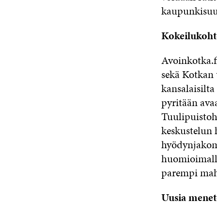
kaupunkisuu
Kokeilukoht
Avoinkotka.f
sekä Kotkan 
kansalaisilta
pyritään avaa
Tuulipuistoh
keskustelun 
hyödynjakoma
huomioimall
parempi mahd
Uusia menet