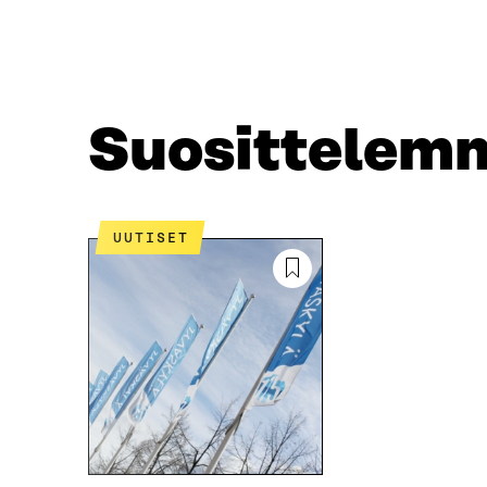
A
W
C
I
E
T
B
T
O
E
O
R
Suosittelem
K
I
I
S
S
S
S
Ä
A
A
UUTISET
A
V
V
A
A
U
U
T
T
U
U
U
U
U
U
U
U
D
D
E
E
S