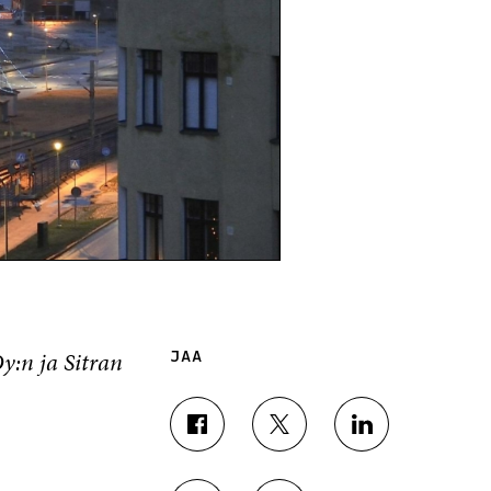
y:n ja Sitran
JAA
J
J
J
A
A
A
A
A
A