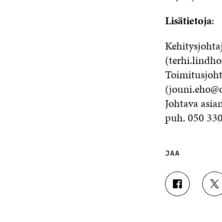
Lisätietoja
:
Kehitysjoht
(terhi.lindh
Toimitusjoht
(jouni.eho@o
Johtava asian
puh. 050 33
JAA
J
J
A
A
A
A
F
T