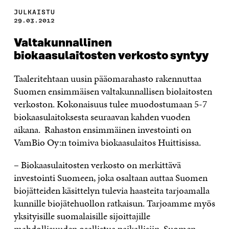
JULKAISTU
29.03.2012
Valtakunnallinen
biokaasulaitosten verkosto syntyy
Taaleritehtaan uusin pääomarahasto rakennuttaa
Suomen ensimmäisen valtakunnallisen biolaitosten
verkoston. Kokonaisuus tulee muodostumaan 5-7
biokaasulaitoksesta seuraavan kahden vuoden
aikana. Rahaston ensimmäinen investointi on
VamBio Oy:n toimiva biokaasulaitos Huittisissa.
– Biokaasulaitosten verkosto on merkittävä
investointi Suomeen, joka osaltaan auttaa Suomen
biojätteiden käsittelyn tulevia haasteita tarjoamalla
kunnille biojätehuollon ratkaisun. Tarjoamme myös
yksityisille suomalaisille sijoittajille
mahdollisuuden osallistua paikallisiin, Suomen