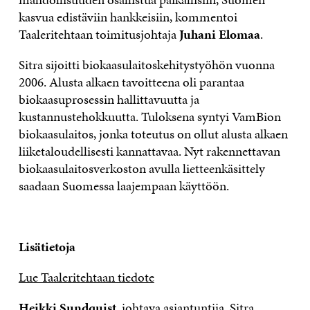
kasvua edistäviin hankkeisiin, kommentoi
Taaleritehtaan toimitusjohtaja
Juhani Elomaa
.
Sitra sijoitti biokaasulaitoskehitystyöhön vuonna
2006. Alusta alkaen tavoitteena oli parantaa
biokaasuprosessin hallittavuutta ja
kustannustehokkuutta. Tuloksena syntyi VamBion
biokaasulaitos, jonka toteutus on ollut alusta alkaen
liiketaloudellisesti kannattavaa. Nyt rakennettavan
biokaasulaitosverkoston avulla lietteenkäsittely
saadaan Suomessa laajempaan käyttöön.
Lisätietoja
Lue Taaleritehtaan tiedote
Heikki Sundquist
, johtava asiantuntija, Sitra