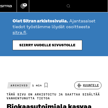
Siirry
FI
suoraan
Vaihda
Hae
sivuston
sisältöön
kieli
Olet Sitran arkistosivulla.
Ajantasaiset
tiedot työstämme löydät osoitteesta
sitra.fi
.
SIIRRY UUDELLE SIVUSTOLLE
Arvioitu
1 min
KUUNTELE
ARCHIVED
lukuaika
TÄMÄ SIVU ON ARKISTOITU JA SAATTAA SISÄLTÄÄ
VANHENTUNUTTA TIETOA
Biokaasutoimiala kasvaa