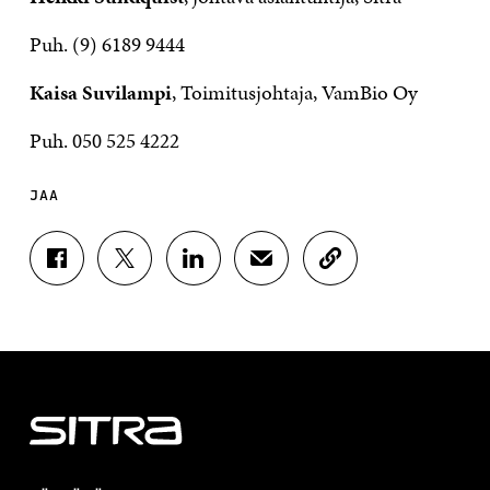
Puh. (9) 6189 9444
Kaisa Suvilampi
, Toimitusjohtaja, VamBio Oy
Puh. 050 525 4222
JAA
J
J
J
J
K
A
A
A
A
O
A
A
A
A
P
F
T
L
S
I
A
W
I
Ä
O
C
I
N
H
I
E
T
K
K
A
B
T
E
Ö
R
O
E
D
P
T
O
R
I
O
I
K
I
N
S
K
I
S
I
T
K