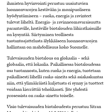
ihmisten hyvinvointi perustuu uusiutuvien
luonnonvarojen kestävään ja monipuoliseen
hyödyntämiseen – ruoka, energia ja ravinteet
tulevat läheltä. Energia- ja ravinneomavaraisuutta
parantaville, kestäville biotalouden lähiratkaisuille
on kysyntää. Siirtyminen teollisesta
tuotantoajattelusta älykkääseen luonnonvarojen
hallintaan on mahdollisuus koko Suomelle.
Tulevaisuuden biotalous on glokaalia – sekä
globaalia, että lokaalia. Paikallisessa biotaloudessa
osa tuotannosta, kuten ruoka ja energia, tuotetaan
paikallisesti lähellä raaka-aineita sekä asiakaskuntaa
niin, että ylimääräistä kuljetusta ei synny ja tuotteet
voidaan kierrättää tehokkaasti. Jäte yhdestä
prosessista on raaka-ainetta toiselle.
Visio tulevaisuuden biotaloudesta perustuu Sitran