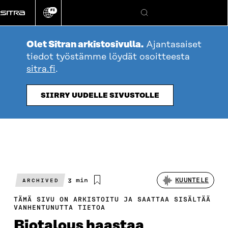
Siirry
FI
suoraan
Vaihda
Hae
sivuston
sisältöön
kieli
Olet Sitran arkistosivulla.
Ajantasaiset
tiedot työstämme löydät osoitteesta
sitra.fi
.
SIIRRY UUDELLE SIVUSTOLLE
Arvioitu
3 min
KUUNTELE
ARCHIVED
lukuaika
TÄMÄ SIVU ON ARKISTOITU JA SAATTAA SISÄLTÄÄ
VANHENTUNUTTA TIETOA
Biotalous haastaa