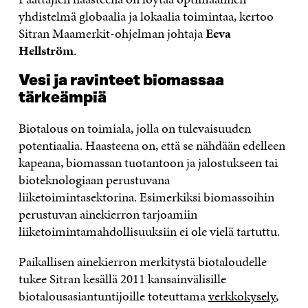
yhdistelmä globaalia ja lokaalia toimintaa, kertoo
Sitran Maamerkit-ohjelman johtaja
Eeva
Hellström
.
Vesi ja ravinteet biomassaa
tärkeämpiä
Biotalous on toimiala, jolla on tulevaisuuden
potentiaalia. Haasteena on, että se nähdään edelleen
kapeana, biomassan tuotantoon ja jalostukseen tai
bioteknologiaan perustuvana
liiketoimintasektorina. Esimerkiksi biomassoihin
perustuvan ainekierron tarjoamiin
liiketoimintamahdollisuuksiin ei ole vielä tartuttu.
Paikallisen ainekierron merkitystä biotaloudelle
tukee Sitran kesällä 2011 kansainvälisille
biotalousasiantuntijoille toteuttama
verkkokysely
,