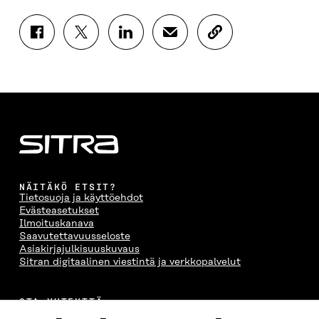
J
J
J
J
K
A
A
A
A
O
A
A
A
A
P
F
T
L
S
I
A
W
I
Ä
O
C
I
N
H
I
E
T
K
K
A
B
T
E
Ö
R
O
E
D
P
T
O
R
I
O
I
K
I
N
S
K
I
S
I
T
K
NÄITÄKÖ ETSIT?
S
S
S
I
E
Tietosuoja ja käyttöehdot
S
Ä
S
L
L
Evästeasetukset
A
A
Ä
L
I
Ilmoituskanava
A
V
A
A
N
Saavutettavuusseloste
V
A
V
A
L
Asiakirjajulkisuuskuvaus
A
U
A
V
I
Sitran digitaalinen viestintä ja verkkopalvelut
U
T
U
A
N
T
U
T
U
K
U
U
U
T
K
OTA YHTEYTTÄ
U
U
U
U
I
Suomen itsenäisyyden juhlarahasto Sitra