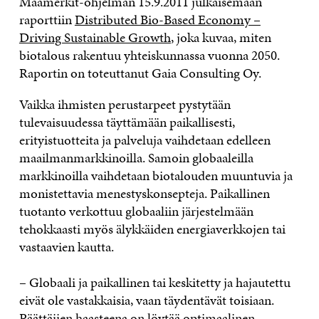
Maamerkit-ohjelman 15.9.2011 julkaisemaan
raporttiin
Distributed Bio-Based Economy –
Driving Sustainable Growth
, joka kuvaa, miten
biotalous rakentuu yhteiskunnassa vuonna 2050.
Raportin on toteuttanut Gaia Consulting Oy.
Vaikka ihmisten perustarpeet pystytään
tulevaisuudessa täyttämään paikallisesti,
erityistuotteita ja palveluja vaihdetaan edelleen
maailmanmarkkinoilla. Samoin globaaleilla
markkinoilla vaihdetaan biotalouden muuntuvia ja
monistettavia menestyskonsepteja. Paikallinen
tuotanto verkottuu globaaliin järjestelmään
tehokkaasti myös älykkäiden energiaverkkojen tai
vastaavien kautta.
– Globaali ja paikallinen tai keskitetty ja hajautettu
eivät ole vastakkaisia, vaan täydentävät toisiaan.
Päättäjien haasteena on löytää optimaalinen