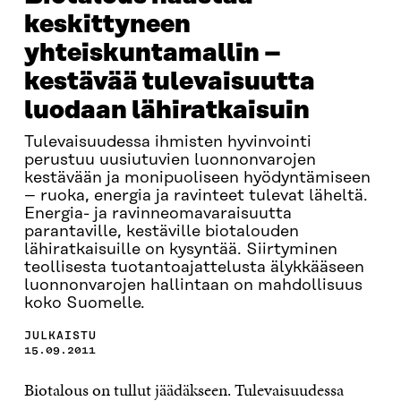
keskittyneen
yhteiskuntamallin –
kestävää tulevaisuutta
luodaan lähiratkaisuin
Tulevaisuudessa ihmisten hyvinvointi
perustuu uusiutuvien luonnonvarojen
kestävään ja monipuoliseen hyödyntämiseen
– ruoka, energia ja ravinteet tulevat läheltä.
Energia- ja ravinneomavaraisuutta
parantaville, kestäville biotalouden
lähiratkaisuille on kysyntää. Siirtyminen
teollisesta tuotantoajattelusta älykkääseen
luonnonvarojen hallintaan on mahdollisuus
koko Suomelle.
JULKAISTU
15.09.2011
Biotalous on tullut jäädäkseen. Tulevaisuudessa