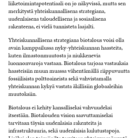
liiketoimintapotentiaali on jo näkyvissä, mutta sen
merkitystä yhteiskunnallisena strategiana,
uudenlaisena taloudellisena ja sosiaalisena
rakenteena, ei vielä tunnisteta laajalti.
Yhteiskunnallisena strategiana biotalous voisi olla
avain kamppailussa nyky-yhteiskunnan haasteita,
kuten ilmastonmuutosta ja niukkenevia
luonnonvaroja vastaan. Biotalous tarjoaa vastauksia
haasteisiin muun muassa vähentämällä riippuvuutta
fossiilisista polttoaineista sekä vahvistamalla
yhteiskunnan kykyä vastata äkillisiin globaaleihin
muutoksiin.
Biotalous ei kehity kansalliseksi vahvuudeksi
itsestään. Biotalouden vision saavuttamiseksi
tarvitaan täysin uudenlaisia rakenteita ja
infrastruktuuria, sekä uudenlaisia kulutustapoja.