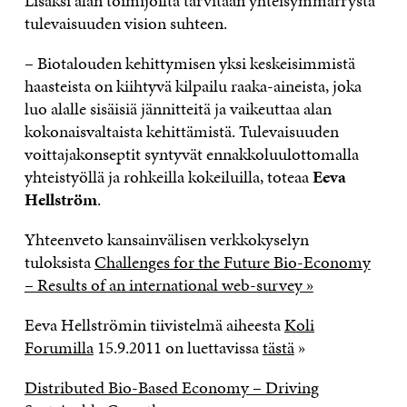
Lisäksi alan toimijoilta tarvitaan yhteisymmärrystä
tulevaisuuden vision suhteen.
– Biotalouden kehittymisen yksi keskeisimmistä
haasteista on kiihtyvä kilpailu raaka-aineista, joka
luo alalle sisäisiä jännitteitä ja vaikeuttaa alan
kokonaisvaltaista kehittämistä. Tulevaisuuden
voittajakonseptit syntyvät ennakkoluulottomalla
yhteistyöllä ja rohkeilla kokeiluilla, toteaa
Eeva
Hellström
.
Yhteenveto kansainvälisen verkkokyselyn
tuloksista
Challenges for the Future Bio-Economy
– Results of an international web-survey »
Eeva Hellströmin tiivistelmä aiheesta
Koli
Forumilla
15.9.2011 on luettavissa
tästä
»
Distributed Bio-Based Economy – Driving