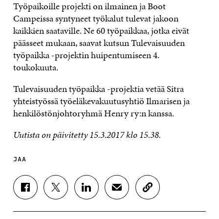
Työpaikoille projekti on ilmainen ja Boot
Campeissa syntyneet työkalut tulevat jakoon
kaikkien saataville. Ne 60 työpaikkaa, jotka eivät
päässeet mukaan, saavat kutsun Tulevaisuuden
työpaikka -projektin huipentumiseen 4.
toukokuuta.
Tulevaisuuden työpaikka -projektia vetää Sitra
yhteistyössä työeläkevakuutusyhtiö Ilmarisen ja
henkilöstönjohtoryhmä Henry ry:n kanssa.
Uutista on päivitetty 15.3.2017 klo 15.38.
JAA
J
J
J
J
K
A
A
A
A
O
A
A
A
A
P
F
T
L
S
I