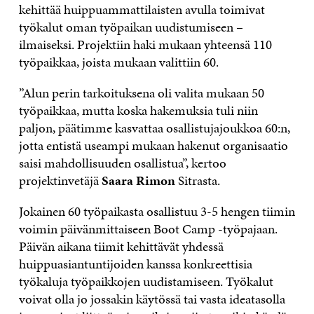
kehittää huippuammattilaisten avulla toimivat
työkalut oman työpaikan uudistumiseen –
ilmaiseksi. Projektiin haki mukaan yhteensä 110
työpaikkaa, joista mukaan valittiin 60.
”Alun perin tarkoituksena oli valita mukaan 50
työpaikkaa, mutta koska hakemuksia tuli niin
paljon, päätimme kasvattaa osallistujajoukkoa 60:n,
jotta entistä useampi mukaan hakenut organisaatio
saisi mahdollisuuden osallistua”, kertoo
projektinvetäjä
Saara Rimon
Sitrasta.
Jokainen 60 työpaikasta osallistuu 3-5 hengen tiimin
voimin päivänmittaiseen Boot Camp -työpajaan.
Päivän aikana tiimit kehittävät yhdessä
huippuasiantuntijoiden kanssa konkreettisia
työkaluja työpaikkojen uudistamiseen. Työkalut
voivat olla jo jossakin käytössä tai vasta ideatasolla