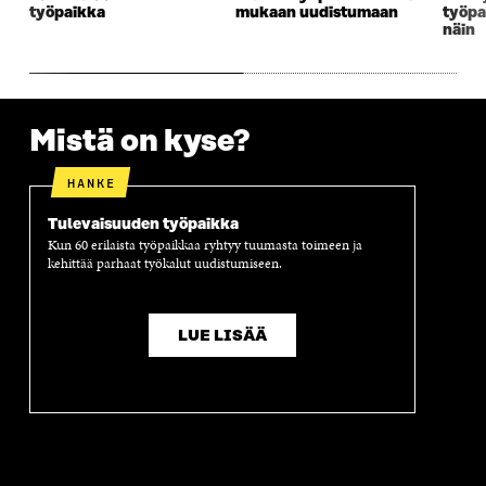
työpaikka
mukaan uudistumaan
työpa
I
K
I
A
näin
K
K
K
I
K
U
K
K
U
N
U
K
N
A
N
U
A
S
A
N
Mistä on kyse?
S
S
S
A
S
A
S
S
A
A
S
HANKE
A
Tulevaisuuden työpaikka
Kun 60 erilaista työpaikkaa ryhtyy tuumasta toimeen ja
kehittää parhaat työkalut uudistumiseen.
LUE LISÄÄ