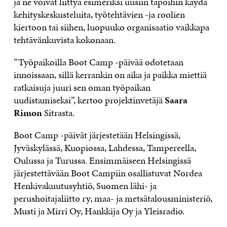
ja ne voivat liittyä esimeriksi uusiin tapoihin käydä
kehityskeskusteluita, työtehtävien -ja roolien
kiertoon tai siihen, luopuuko organisaatio vaikkapa
tehtävänkuvista kokonaan.
”Työpaikoilla Boot Camp -päivää odotetaan
innoissaan, sillä kerrankin on aika ja paikka miettiä
ratkaisuja juuri sen oman työpaikan
uudistamiseksi”, kertoo projektinvetäjä
Saara
Rimon
Sitrasta.
Boot Camp -päivät järjestetään Helsingissä,
Jyväskylässä, Kuopiossa, Lahdessa, Tampereella,
Oulussa ja Turussa. Ensimmäiseen Helsingissä
järjestettävään Boot Campiin osallistuvat Nordea
Henkivakuutusyhtiö, Suomen lähi- ja
perushoitajaliitto ry, maa- ja metsätalousministeriö,
Musti ja Mirri Oy, Hankkija Oy ja Yleisradio.