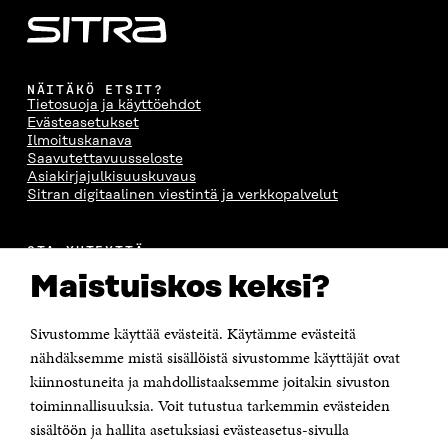
NÄITÄKÖ ETSIT?
Tietosuoja ja käyttöehdot
Evästeasetukset
Ilmoituskanava
Saavutettavuusseloste
Asiakirjajulkisuuskuvaus
Sitran digitaalinen viestintä ja verkkopalvelut
OTA YHTEYTTÄ
Suomen itsenäisyyden juhlarahasto Sitra
Maistuiskos keksi?
Itämerenkatu 11-13, PL 160,
00181 Helsinki
Sivustomme käyttää evästeitä. Käytämme evästeitä
Puhelin +358 294 618 991
Sähköpostiosoite
nähdäksemme mistä sisällöistä sivustomme käyttäjät ovat
etunimi.sukunimi@sitra.fi tai sitra@sitra.fi
kiinnostuneita ja mahdollistaaksemme joitakin sivuston
toiminnallisuuksia. Voit tutustua tarkemmin evästeiden
Saapumisohjeet
sisältöön ja hallita asetuksiasi evästeasetus-sivulla
Y-tunnus 0202132-3