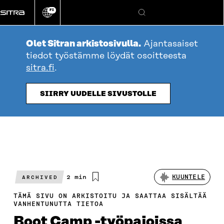
Siirry
FI
suoraan
Vaihda
Hae
sivuston
sisältöön
kieli
Olet Sitran arkistosivulla.
Ajantasaiset
tiedot työstämme löydät osoitteesta
sitra.fi
.
SIIRRY UUDELLE SIVUSTOLLE
Arvioitu
2 min
KUUNTELE
ARCHIVED
lukuaika
TÄMÄ SIVU ON ARKISTOITU JA SAATTAA SISÄLTÄÄ
VANHENTUNUTTA TIETOA
Boot Camp -työpajoissa