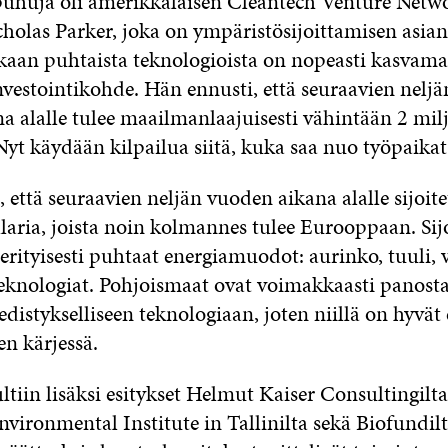
puhuja oli amerikkalaisen Cleantech Venture Net
holas Parker, joka on ympäristösijoittamisen asian
aan puhtaista teknologioista on nopeasti kasvama
vestointikohde. Hän ennusti, että seuraavien neljä
a alalle tulee maailmanlaajuisesti vähintään 2 mil
Nyt käydään kilpailua siitä, kuka saa nuo työpaika
, että seuraavien neljän vuoden aikana alalle sijoit
laria, joista noin kolmannes tulee Eurooppaan. Sijo
erityisesti puhtaat energiamuodot: aurinko, tuuli, v
teknologiat. Pohjoismaat ovat voimakkaasti panost
edistykselliseen teknologiaan, joten niillä on hyvät 
sen kärjessä.
ltiin lisäksi esitykset Helmut Kaiser Consultingilta
vironmental Institute in Tallinilta sekä Biofundilt