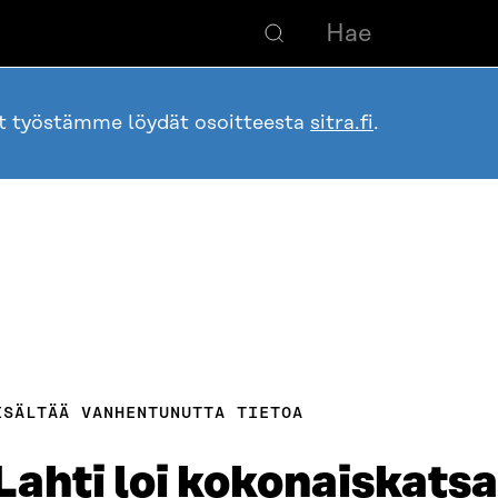
ot työstämme löydät osoitteesta
sitra.fi
.
ISÄLTÄÄ VANHENTUNUTTA TIETOA
ahti loi kokonaiskats