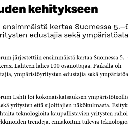
uden kehitykseen
n ensimmäistä kertaa Suomessa 5.–6.
ritysten edustajia sekä ympäristöalan
rum järjestettiin ensimmäistä kertaa Suomessa 5.–
räsi Lahteen lähes 100 osanottajaa. Paikalla oli
tajia, ympäristöyritysten edustajia sekä ympäristö
rum Lahti loi kokonaiskatsauksen ympäristöteoll
ekä yritysten että sijoittajien näkökulmasta. Esityk
htaita teknologioita kaupallistavien yritysten rahoi
rkkinoiden trendejä, ennakoitiin tulevia teknologioi