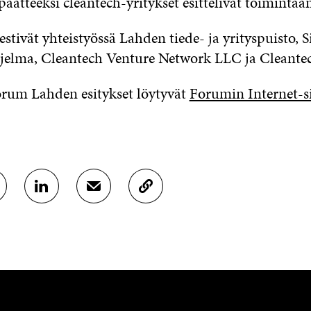
äätteeksi cleantech-yritykset esittelivät toiminta
stivät yhteistyössä Lahden tiede- ja yrityspuisto, S
elma, Cleantech Venture Network LLC ja Cleante
rum Lahden esitykset löytyvät
Forumin Internet-si
J
J
K
A
A
O
A
A
P
L
S
I
I
Ä
O
N
H
I
K
K
A
E
Ö
R
D
P
T