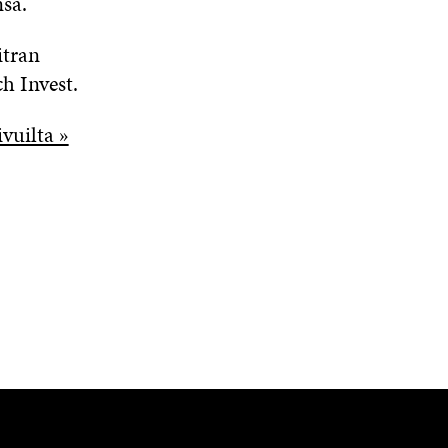
ansa.
itran
ch Invest.
vuilta »