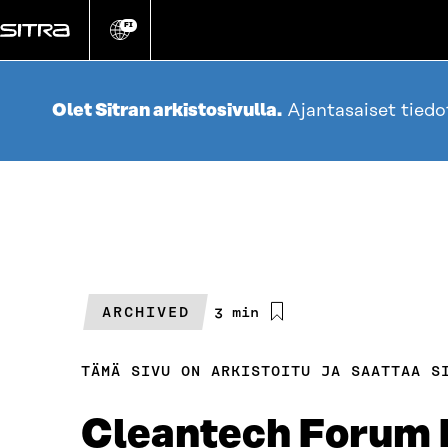
Siirry
suoraan
FI
Vaihda
sivuston
sisältöön
kieli
Olet Sitran arkistosivulla.
Ajantasaiset tied
ARCHIVED
Arvioitu
3 min
lukuaika
TÄMÄ SIVU ON ARKISTOITU JA SAATTAA S
Cleantech Forum L