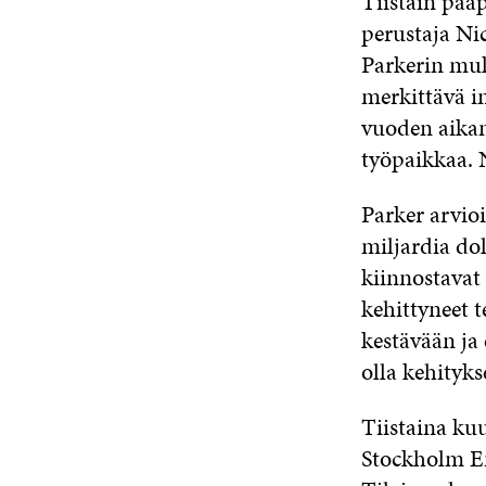
Tiistain pää
perustaja Nic
Parkerin muk
merkittävä in
vuoden aikan
työpaikkaa. 
Parker arvioi
miljardia dol
kiinnostavat 
kehittyneet 
kestävään ja 
olla kehityk
Tiistaina kuu
Stockholm En