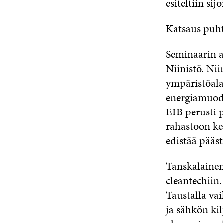
esiteltiin si
Katsaus puhta
Seminaarin a
Niinistö. Nii
ympäristöala
energiamuodo
EIB perusti 
rahastoon ke
edistää pääs
Tanskalainen
cleantechiin.
Taustalla v
ja sähkön ki