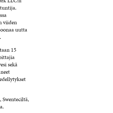
work LLC:n
tuntija.
ssa
n viiden
joonaa uutta
t.
etaan 15
ittajia
esi sekä
aneet
edellytykset
, Swenteciltä,
a.