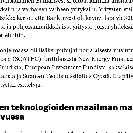
Tanskalainen BankInvest sijoittaa lähinnä uusiutu
yksiin ja varhaisen vaiheen yrityksiin. Yritysten et
Bakke kertoi, että BankInvest oli käynyt läpi yli 30
a ja pohjoisamerikkalaista yritystä, joista yhdeksä
otteluihin.
hjelmassa oli lisäksi puhujat norjalaisesta uusiut
iöstä (SCATEC), brittiläisestä New Energy Finance
undista, European Investment Fundista, saksalais
alista ja Suomen Teollisuussijoitus Oy:stä. Iltapäiv
tysten esittelyjä.
en teknologioiden maailman ma
svussa