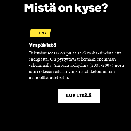
O
R
Mistä on kyse?
K
I
I
S
S
S
S
Ä
A
A
TEEMA
A
V
V
A
Ympäristö
A
U
Tulevaisuudessa on pulaa sekä raaka-aineista että
U
T
energiasta. On pystyttävä tekemään enemmän
T
U
vähemmällä. Ympäristöohjelma (2005-2007) nosti
U
U
juuri oikeaan aikaan ympäristöliiketoiminnan
U
U
mahdollisuudet esiin.
U
U
U
D
D
E
E
S
LUE LISÄÄ
S
S
S
A
A
I
I
K
K
K