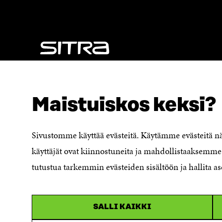
K
U
U
N
N
A
A
S
S
S
S
A
A
NÄITÄKÖ ETSIT?
Tietosuoja ja käyttöehdot
Maistuiskos keksi?
Evästeasetukset
Ilmoituskanava
Saavutettavuusseloste
Sivustomme käyttää evästeitä. Käytämme evästeitä 
Asiakirjajulkisuuskuvaus
käyttäjät ovat kiinnostuneita ja mahdollistaaksemme 
Sitran digitaalinen viestintä ja
tutustua tarkemmin evästeiden sisältöön ja hallita as
verkkopalvelut
SALLI KAIKKI