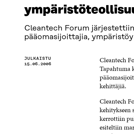
ympäristöteollisu
Cleantech Forum järjestettii
pääomasijoittajia, ympäristöy
Cleantech Fo
JULKAISTU
15.06.2006
Tapahtuma ke
pääomasijoit
kehittäjiä.
Cleantech Fo
kehitykseen s
kerrottiin pu
esiteltiin ma