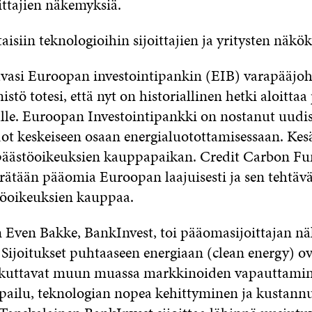
joittajien näkemyksiä.
isiin teknologioihin sijoittajien ja yritysten näk
vasi Euroopan investointipankin (EIB) varapääjoht
nistö totesi, että nyt on historiallinen hetki aloitta
lle. Euroopan Investointipankki on nostanut uudi
t keskeiseen osaan energialuotottamisessaan. Kes
päästöoikeuksien kauppapaikan. Credit Carbon Fu
rätään pääomia Euroopan laajuisesti ja sen tehtäv
töoikeuksien kauppaa.
 Even Bakke, BankInvest, toi pääomasijoittajan 
 Sijoitukset puhtaaseen energiaan (clean energy) ov
aikuttavat muun muassa markkinoiden vapauttamin
lpailu, teknologian nopea kehittyminen ja kustann