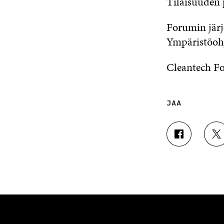
Tilaisuuden p
Forumin järje
Ympäristöohj
Cleantech Fo
JAA
J
J
A
A
A
A
F
T
A
W
C
I
E
T
B
T
O
E