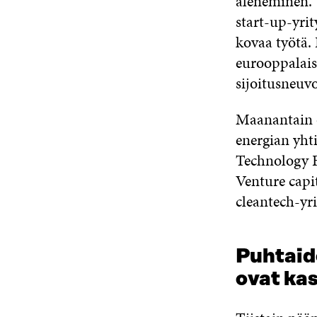
aleneminen. 
start-up-yrit
kovaa työtä. 
eurooppalaist
sijoitusneuv
Maanantain o
energian yht
Technology F
Venture capit
cleantech-yri
Puhtaid
ovat ka