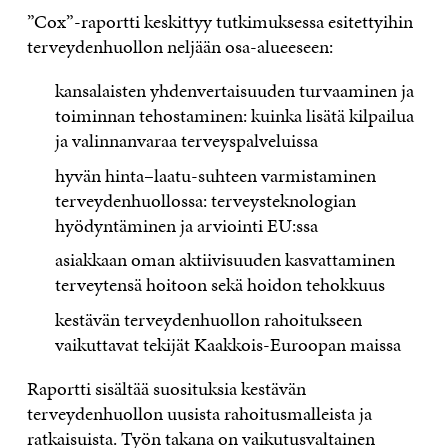
”Cox”-raportti keskittyy tutkimuksessa esitettyihin
terveydenhuollon neljään osa-alueeseen:
kansalaisten yhdenvertaisuuden turvaaminen ja
toiminnan tehostaminen: kuinka lisätä kilpailua
ja valinnanvaraa terveyspalveluissa
hyvän hinta–laatu-suhteen varmistaminen
terveydenhuollossa: terveysteknologian
hyödyntäminen ja arviointi EU:ssa
asiakkaan oman aktiivisuuden kasvattaminen
terveytensä hoitoon sekä hoidon tehokkuus
kestävän terveydenhuollon rahoitukseen
vaikuttavat tekijät Kaakkois-Euroopan maissa
Raportti sisältää suosituksia kestävän
terveydenhuollon uusista rahoitusmalleista ja
ratkaisuista. Työn takana on vaikutusvaltainen