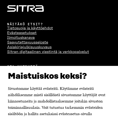
A
A
S
A
NÄITÄKÖ ETSIT?
Tietosuoja ja käyttöehdot
Evästeasetukset
Ilmoituskanava
Saavutettavuusseloste
Asiakirjajulkisuuskuvaus
Sitran digitaalinen viestintä ja verkkopalvelut
OTA YHTEYTTÄ
Suomen itsenäisyyden juhlarahasto Sitra
Maistuiskos keksi?
Itämerenkatu 11-13, PL 160,
00181 Helsinki
Sivustomme käyttää evästeitä. Käytämme evästeitä
Puhelin +358 294 618 991
Sähköpostiosoite
nähdäksemme mistä sisällöistä sivustomme käyttäjät ovat
etunimi.sukunimi@sitra.fi tai sitra@sitra.fi
kiinnostuneita ja mahdollistaaksemme joitakin sivuston
toiminnallisuuksia. Voit tutustua tarkemmin evästeiden
Saapumisohjeet
sisältöön ja hallita asetuksiasi evästeasetus-sivulla
Y-tunnus 0202132-3