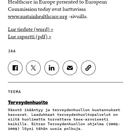
Healthcare in Europe presented to European
Commission today ovat luettavissa
www.sustainhealthcare.org
-sivuilla.
Lue tiedote (word) »
Lue raportti (pdf) »
JAA
J
J
J
J
K
A
A
A
A
O
A
A
A
A
P
F
T
L
S
I
A
W
I
Ä
O
TEEMA
C
I
N
H
I
E
T
K
K
A
Terveydenhuolto
B
T
E
Ö
R
Väestö ikääntyy ja terveydenhuollon kustannukset
O
E
D
P
T
kasvavat. Laadukkaat terveydenhuoltopalvelut on
O
R
I
O
I
siitä huolimatta turvattava tasa-arvoisesti
K
I
N
S
K
kaikille. Sitran Terveydenhuollon ohjelma (2005-
I
S
I
T
K
2009) löysi tähän uusia polkuja.