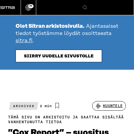
Siirry
FI
suoraan
Vaihda
Hae
sivuston
sisältöön
kieli
Olet Sitran arkistosivulla.
Ajantasaiset
tiedot työstämme löydät osoitteesta
sitra.fi
.
SIIRRY UUDELLE SIVUSTOLLE
Arvioitu
2 min
KUUNTELE
ARCHIVED
lukuaika
TÄMÄ SIVU ON ARKISTOITU JA SAATTAA SISÄLTÄÄ
VANHENTUNUTTA TIETOA
”Cox Report” – suositus