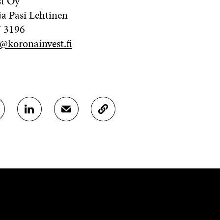
st Oy
ja Pasi Lehtinen
7 3196
n@koronainvest.fi
J
J
K
A
A
O
A
A
P
L
S
I
I
Ä
O
N
H
I
K
K
A
E
Ö
R
D
P
T
I
O
I
N
S
K