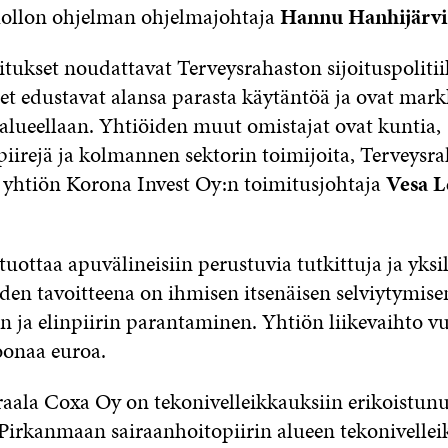
ollon ohjelman ohjelmajohtaja
Hannu Hanhijärv
itukset noudattavat Terveysrahaston sijoituspoliti
et edustavat alansa parasta käytäntöä ja ovat mark
alueellaan. Yhtiöiden muut omistajat ovat kuntia,
piirejä ja kolmannen sektorin toimijoita, Terveysr
 yhtiön Korona Invest Oy:n toimitusjohtaja
Vesa 
uottaa apuvälineisiin perustuvia tutkittuja ja yksil
iden tavoitteena on ihmisen itsenäisen selviytymise
 ja elinpiirin parantaminen. Yhtiön liikevaihto 
oonaa euroa.
raala Coxa Oy on tekonivelleikkauksiin erikoistunut
 Pirkanmaan sairaanhoitopiirin alueen tekonivellei