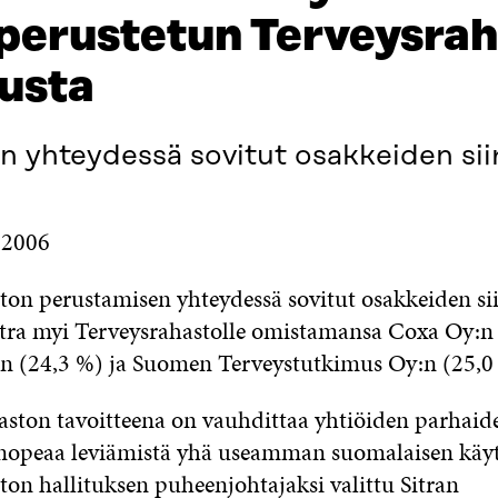
a perustetun Terveysra
tusta
 yhteydessä sovitut osakkeiden siir
.2006
ton perustamisen yhteydessä sovitut osakkeiden sii
Sitra myi Terveysrahastolle omistamansa Coxa Oy:n 
n (24,3 %) ja Suomen Terveystutkimus Oy:n (25,0 
aston tavoitteena on vauhdittaa yhtiöiden parhaid
nopeaa leviämistä yhä useamman suomalaisen käyt
ton hallituksen puheenjohtajaksi valittu Sitran