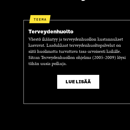
I
S
S
S
S
Ä
A
A
TEEMA
A
V
V
A
Terveydenhuolto
A
U
Väestö ikääntyy ja terveydenhuollon kustannukset
U
T
kasvavat. Laadukkaat terveydenhuoltopalvelut on
T
U
siitä huolimatta turvattava tasa-arvoisesti kaikille.
U
U
Sitran Terveydenhuollon ohjelma (2005-2009) löysi
U
U
tähän uusia polkuja.
U
U
U
D
D
E
E
S
LUE LISÄÄ
S
S
S
A
A
I
I
K
K
K
K
U
U
N
N
A