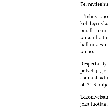
Terveydenhu
– Tehdyt sijo
kohdeyrityks
omalla toimi
sairaanhoito
hallinnoivan
sanoo.
Respecta Oy t
palveluja, jo
elämänlaadun
oli 21,3 milj
Tekonivelsai
joka tuottaa