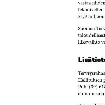
vastaa niiden
tekonivelten 
21,9 miljoon
Suomen Terv
taloudellises
liikevaihto 
Lisätiet
Terveysraha
Hallituksen
Puh. (09) 61
etunimi.suku