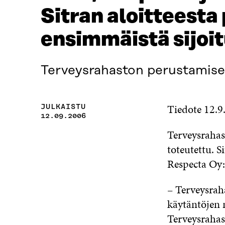
Sitran aloitteest
ensimmäistä sijoi
Terveysrahaston perustamisen
Tiedote 12.9
JULKAISTU
12.09.2006
Terveysrahas
toteutettu. 
Respecta Oy:
– Terveysrah
käytäntöjen 
Terveysrahas