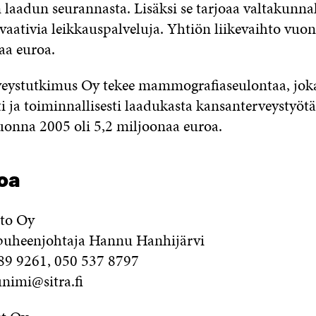
 laadun seurannasta. Lisäksi se tarjoaa valtakunnal
vaativia leikkauspalveluja. Yhtiön liikevaihto vuo
aa euroa.
eystutkimus Oy tekee mammografiaseulontaa, jok
ti ja toiminnallisesti laadukasta kansanterveystyöt
vuonna 2005 oli 5,2 miljoonaa euroa.
oa
sto Oy
 puheenjohtaja Hannu Hanhijärvi
89 9261, 050 537 8797
nimi@sitra.fi