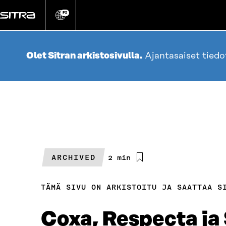
Siirry
suoraan
FI
Vaihda
sivuston
sisältöön
kieli
Olet Sitran arkistosivulla.
Ajantasaiset tied
ARCHIVED
Arvioitu
2 min
lukuaika
TÄMÄ SIVU ON ARKISTOITU JA SAATTAA S
Coxa, Respecta ja