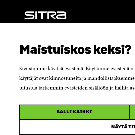
A
S
S
S
S
A
A
NÄITÄKÖ ETSIT?
Tietosuoja ja käyttöehdot
Maistuiskos keksi?
Evästeasetukset
Ilmoituskanava
Saavutettavuusseloste
Sivustomme käyttää evästeitä. Käytämme evästeitä 
Asiakirjajulkisuuskuvaus
käyttäjät ovat kiinnostuneita ja mahdollistaaksemme 
Sitran digitaalinen viestintä ja
tutustua tarkemmin evästeiden sisältöön ja hallita as
verkkopalvelut
SALLI KAIKKI
NÄYTÄ T