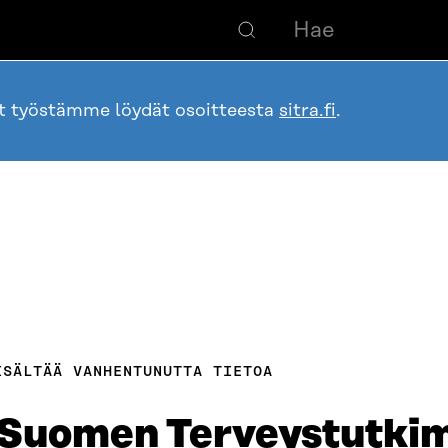
ot työstämme löydät osoitteesta
sitra.fi
.
ISÄLTÄÄ VANHENTUNUTTA TIETOA
 Suomen Terveystutki