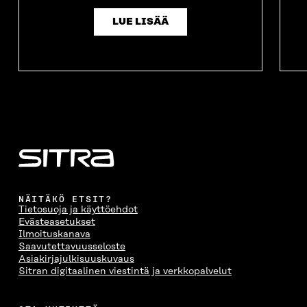
LUE LISÄÄ
NÄITÄKÖ ETSIT?
Tietosuoja ja käyttöehdot
Evästeasetukset
Ilmoituskanava
Saavutettavuusseloste
Asiakirjajulkisuuskuvaus
Sitran digitaalinen viestintä ja verkkopalvelut