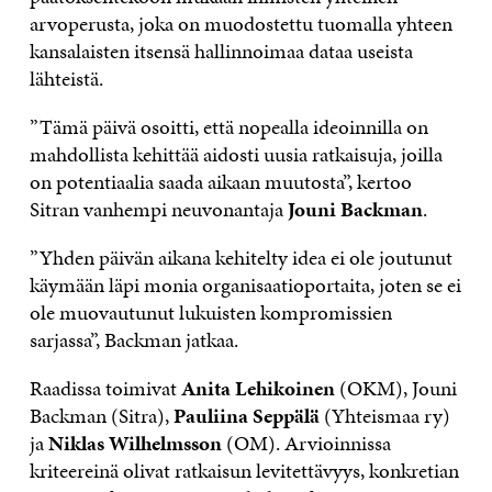
arvoperusta, joka on muodostettu tuomalla yhteen
kansalaisten itsensä hallinnoimaa dataa useista
lähteistä.
”Tämä päivä osoitti, että nopealla ideoinnilla on
mahdollista kehittää aidosti uusia ratkaisuja, joilla
on potentiaalia saada aikaan muutosta”, kertoo
Sitran vanhempi neuvonantaja
Jouni Backman
.
”Yhden päivän aikana kehitelty idea ei ole joutunut
käymään läpi monia organisaatioportaita, joten se ei
ole muovautunut lukuisten kompromissien
sarjassa”, Backman jatkaa.
Raadissa toimivat
Anita Lehikoinen
(OKM), Jouni
Backman (Sitra),
Pauliina Seppälä
(Yhteismaa ry)
ja
Niklas Wilhelmsson
(OM). Arvioinnissa
kriteereinä olivat ratkaisun levitettävyys, konkretian