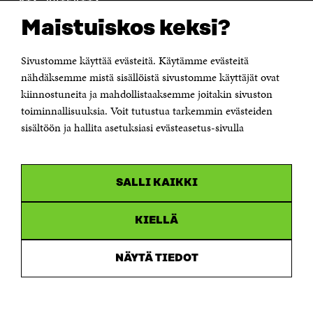
OTA YHTEYTTÄ
Suomen itsenäisyyden juhlarahasto Sitra
Maistuiskos keksi?
Itämerenkatu 11-13, PL 160,
00181 Helsinki
Sivustomme käyttää evästeitä. Käytämme evästeitä
Puhelin +358 294 618 991
Sähköpostiosoite
nähdäksemme mistä sisällöistä sivustomme käyttäjät ovat
etunimi.sukunimi@sitra.fi tai sitra@sitra.fi
kiinnostuneita ja mahdollistaaksemme joitakin sivuston
Saapumisohjeet
toiminnallisuuksia. Voit tutustua tarkemmin evästeiden
sisältöön ja hallita asetuksiasi evästeasetus-sivulla
Y-tunnus 0202132-3
OLEMME NÄISSÄ SOMEISSA
SALLI KAIKKI
Facebook
Avautuu
uudessa
Linkedin
ikkunassa
KIELLÄ
Avautuu
uudessa
Youtube
ikkunassa
Avautuu
NÄYTÄ TIEDOT
uudessa
Instagram
ikkunassa
Avautuu
uudessa
ikkunassa