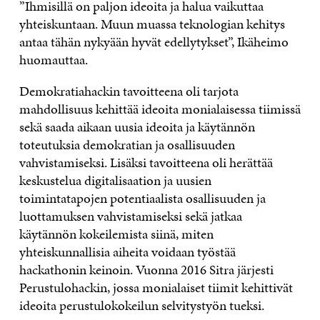
”Ihmisillä on paljon ideoita ja halua vaikuttaa
yhteiskuntaan. Muun muassa teknologian kehitys
antaa tähän nykyään hyvät edellytykset”, Ikäheimo
huomauttaa.
Demokratiahackin tavoitteena oli tarjota
mahdollisuus kehittää ideoita monialaisessa tiimissä
sekä saada aikaan uusia ideoita ja käytännön
toteutuksia demokratian ja osallisuuden
vahvistamiseksi. Lisäksi tavoitteena oli herättää
keskustelua digitalisaation ja uusien
toimintatapojen potentiaalista osallisuuden ja
luottamuksen vahvistamiseksi sekä jatkaa
käytännön kokeilemista siinä, miten
yhteiskunnallisia aiheita voidaan työstää
hackathonin keinoin. Vuonna 2016 Sitra järjesti
Perustulohackin, jossa monialaiset tiimit kehittivät
ideoita perustulokokeilun selvitystyön tueksi.