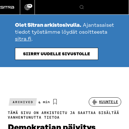
Siirry
FI
suoraan
Vaihda
Hae
sivuston
sisältöön
kieli
Olet Sitran arkistosivulla.
Ajantasaiset
tiedot työstämme löydät osoitteesta
sitra.fi
.
SIIRRY UUDELLE SIVUSTOLLE
Arvioitu
4 min
KUUNTELE
ARCHIVED
lukuaika
TÄMÄ SIVU ON ARKISTOITU JA SAATTAA SISÄLTÄÄ
VANHENTUNUTTA TIETOA
Demokratian päivitys