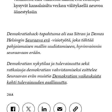
kysyvät kansalaisilta verkon välityksellä neuvoa
äänestyksiin
Demokratiahack-tapahtuma oli osa Sitran ja Demos
Helsingin
Seuraava erä
-visiotyötä, joka tähtää
pohjoismaisen mallin uudistamiseen, hyvinvoinnin
seuraavaan erään.
Demokratian nykytilaa ja tulevaisuutta sekä
ratkaisuja demokratian vahvistamiseksi esittelee
Seuraavan erän muistio
Demokratian vaikeuksista
kohti tulevaisuuden osallisuutta
.
JAA
J
J
J
J
K