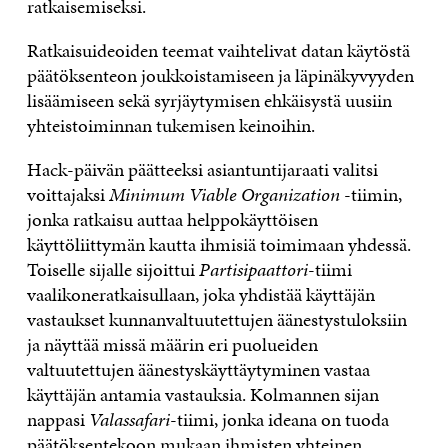
ratkaisemiseksi.
Ratkaisuideoiden teemat vaihtelivat datan käytöstä
päätöksenteon joukkoistamiseen ja läpinäkyvyyden
lisäämiseen sekä syrjäytymisen ehkäisystä uusiin
yhteistoiminnan tukemisen keinoihin.
Hack-päivän päätteeksi asiantuntijaraati valitsi
voittajaksi
Minimum Viable Organization
-tiimin,
jonka ratkaisu auttaa helppokäyttöisen
käyttöliittymän kautta ihmisiä toimimaan yhdessä.
Toiselle sijalle sijoittui
Partisipaattori
-tiimi
vaalikoneratkaisullaan, joka yhdistää käyttäjän
vastaukset kunnanvaltuutettujen äänestystuloksiin
ja näyttää missä määrin eri puolueiden
valtuutettujen äänestyskäyttäytyminen vastaa
käyttäjän antamia vastauksia. Kolmannen sijan
nappasi
Valassafari
-tiimi, jonka ideana on tuoda
päätöksentekoon mukaan ihmisten yhteinen