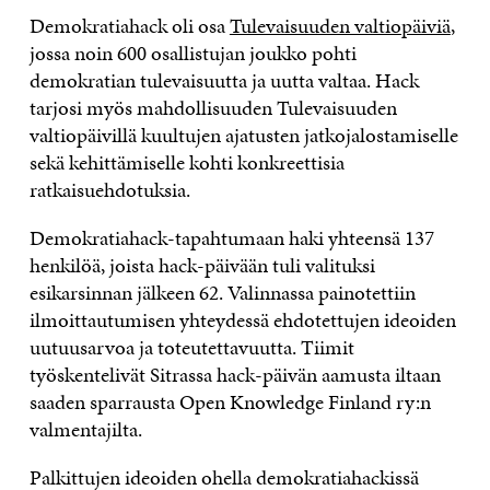
Demokratiahack oli osa
Tulevaisuuden valtiopäiviä
,
jossa noin 600 osallistujan joukko pohti
demokratian tulevaisuutta ja uutta valtaa. Hack
tarjosi myös mahdollisuuden Tulevaisuuden
valtiopäivillä kuultujen ajatusten jatkojalostamiselle
sekä kehittämiselle kohti konkreettisia
ratkaisuehdotuksia.
Demokratiahack-tapahtumaan haki yhteensä 137
henkilöä, joista hack-päivään tuli valituksi
esikarsinnan jälkeen 62. Valinnassa painotettiin
ilmoittautumisen yhteydessä ehdotettujen ideoiden
uutuusarvoa ja toteutettavuutta. Tiimit
työskentelivät Sitrassa hack-päivän aamusta iltaan
saaden sparrausta Open Knowledge Finland ry:n
valmentajilta.
Palkittujen ideoiden ohella demokratiahackissä