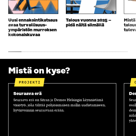
S
S
S
E
S
A
S
S
A
I
A
S
Uusi ennakointikatsaus
Talous vuonna 2025 –
Mistä
I
K
I
A
avaa turvallisuus­­
pidä näitä silmällä
talou
K
K
K
I
ympäristön murroksen
tulev
K
U
K
K
kokonaiskuvaa
U
N
U
K
N
A
N
U
A
S
A
N
S
S
S
A
S
A
S
S
A
A
S
Mistä on kyse?
A
PROJEKTI
Seuraava erä
Dem
Seuraava erä on Sitran ja Demos Helsingin käynnistämä
Seur
visiotyö, joka tähtää pohjoismaisen mallin uudistamiseen,
osal
hyvinvoinnin seuraavaan erään.
demo
näkö
yhte