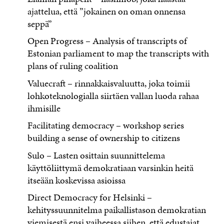
ajattelua, että ”jokainen on oman onnensa
seppä”
Open Progress – Analysis of transcripts of
Estonian parliament to map the transcripts with
plans of ruling coalition
Valuecraft – rinnakkaisvaluutta, joka toimii
lohkoteknologialla siirtäen vallan luoda rahaa
ihmisille
Facilitating democracy – workshop series
building a sense of ownership to citizens
Sulo – Lasten osittain suunnittelema
käyttöliittymä demokratiaan varsinkin heitä
itseään koskevissa asioissa
Direct Democracy for Helsinki –
kehityssuunnitelma paikallistason demokratian
viemisestä ensi vaiheessa siihen, että edustajat