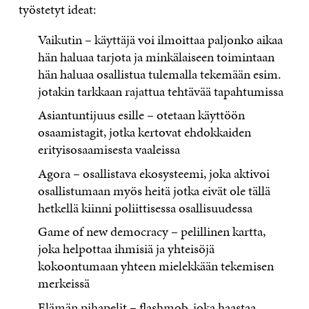
työstetyt ideat:
Vaikutin – käyttäjä voi ilmoittaa paljonko aikaa
hän haluaa tarjota ja minkälaiseen toimintaan
hän haluaa osallistua tulemalla tekemään esim.
jotakin tarkkaan rajattua tehtävää tapahtumissa
Asiantuntijuus esille – otetaan käyttöön
osaamistagit, jotka kertovat ehdokkaiden
erityisosaamisesta vaaleissa
Agora – osallistava ekosysteemi, joka aktivoi
osallistumaan myös heitä jotka eivät ole tällä
hetkellä kiinni poliittisessa osallisuudessa
Game of new democracy – pelillinen kartta,
joka helpottaa ihmisiä ja yhteisöjä
kokoontumaan yhteen mielekkään tekemisen
merkeissä
Elämän pihapelit – flashmob, joka haastaa