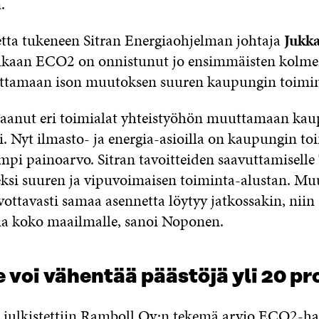
.
ta tukeneen Sitran Energiaohjelman johtaja
Jukk
aan ECO2 on onnistunut jo ensimmäisten kolme
ttamaan ison muutoksen suuren kaupungin toimin
aanut eri toimialat yhteistyöhön muuttamaan ka
i. Nyt ilmasto- ja energia-asioilla on kaupungin t
mpi painoarvo. Sitran tavoitteiden saavuttamisell
eeksi suuren ja vipuvoimaisen toiminta-alustan. Muu
vottavasti samaa asennetta löytyy jatkossakin, niin
ia koko maailmalle, sanoi Noponen.
voi vähentää päästöjä yli 20 pr
 julkistettiin Ramboll Oy:n tekemä arvio ECO2-h