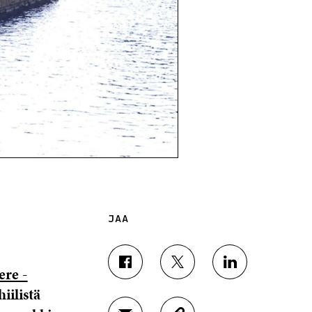
JAA
J
J
J
re -
A
A
A
iilistä
A
A
A
F
T
L