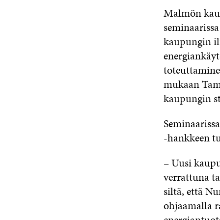
Malmön kaup
seminaariss
kaupungin il
energiankäyt
toteuttamine
mukaan Tampe
kaupungin st
Seminaarissa
-hankkeen tu
– Uusi kaupu
verrattuna t
siltä, että N
ohjaamalla r
energiantuot