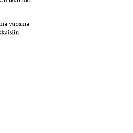
ina vuosina
kkaisiin