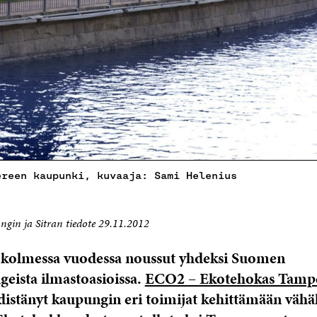
ereen kaupunki, kuvaaja: Sami Helenius
gin ja Sitran tiedote 29.11.2012
kolmessa vuodessa noussut yhdeksi Suomen
eista ilmastoasioissa.
ECO2 – Ekotehokas Tampe
istänyt kaupungin eri toimijat kehittämään vähäh