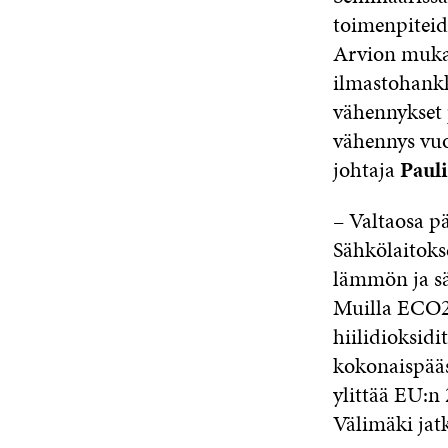
toimenpiteid
Arvion mukaa
ilmastohankk
vähennykset 
vähennys vu
johtaja
Pauli
– Valtaosa p
Sähkölaitoks
lämmön ja sä
Muilla ECO2:
hiilidioksid
kokonaispääs
ylittää EU:n
Välimäki jat