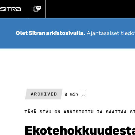
Siirry
suoraan
FI
Vaihda
sivuston
sisältöön
kieli
Olet Sitran arkistosivulla.
Ajantasaiset tied
ARCHIVED
Arvioitu
3 min
lukuaika
TÄMÄ SIVU ON ARKISTOITU JA SAATTAA S
Ekotehokkuudesta