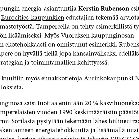
ungin energia-asiantuntija
Kerstin Rubenson
esit
a
Eurocities-kaupunkien
edustajien tekemää arviot
mastotyöstä. Tampereella on tehty esimerkillistä t
ön lisäämiseksi. Myös Vuoreksen kaupunginosan
n ekotehokkaasti on onnistunut esimerkki. Ruben
re on hyvällä tiellä jopa kansainväliseksi edelläk
rategian ja toimintamallien kehittyessä.
 kuultiin myös ennakkotietoja Aurinkokaupunki N
loksista.
nginosa saisi tuottaa enintään 20 % kasvihuoneka
amperelaisten vuoden 1990 keskimääräisiin päästöi
urmi-Sorilasta pystytään tekemään lähes hiilineutra
akentamisen energiatehokkuutta ja lisäämällä uus
antoa, kertoo aiheesta selvitystä tekevän EPECC O