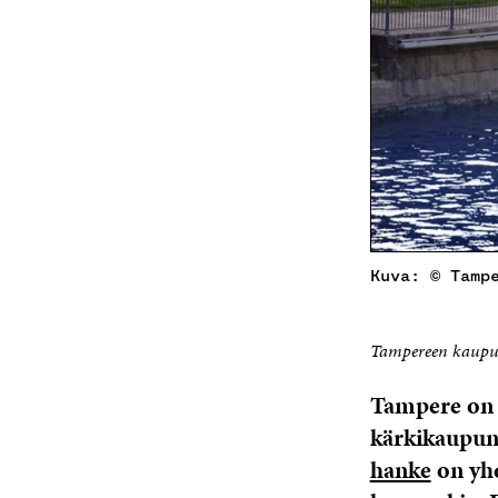
Kuva: © Tamp
Tampereen kaupun
Tampere on 
kärkikaupung
hanke
on yhd