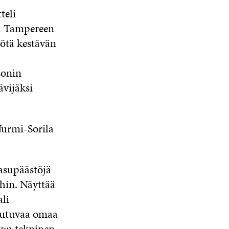
teli
a Tampereen
yötä kestävän
sonin
ävijäksi
urmi-Sorila
asupäästöjä
hin. Näyttää
ali
iutuvaa omaa
y:n tekninen