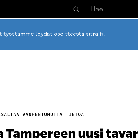
ot työstämme löydät osoitteesta
sitra.fi
.
ISÄLTÄÄ VANHENTUNUTTA TIETOA
 Tampereen uusi tava