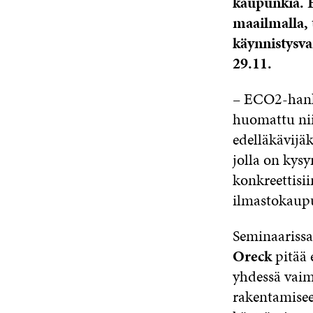
kaupunkia. 
maailmalla,
käynnistysva
29.11.
– ECO2-hankk
huomattu nii
edelläkävijäk
jolla on kys
konkreettisi
ilmastokaup
Seminaariss
Oreck
pitää 
yhdessä vaim
rakentamisee