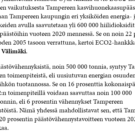
en vaikutuksesta Tampereen kasvihuonekaasupääs
n Tampereen kaupungin eri yksiköiden energia- 
eiden avulla saavutetaan yli 600 000 hiilidioksidi
päästöihin vuoteen 2020 mennessä. Se on noin 22 
oden 2005 tasoon verrattuna, kertoi ECO2-hankkk
 Välimäki
.
äästövähennyksistä, noin 500 000 tonnia, syntyy 
en toimenpiteistä, eli uusiutuvan energian osuuden
hkön tuotannossa. Se on 16 prosenttia kokonaispää
n toimenpiteillä voidaan saavuttaa noin 100 000
itonnin, eli 6 prosentin vähennykset Tampereen
töistä. Nämä yhdessä mahdollistavat sen, että Tam
 20 prosentin päästövähennystavoitteen vuoteen 2
kaa.