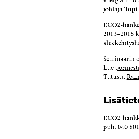
johtaja
Topi
ECO2-hanke j
2013–2015 kes
aluekehitysh
Seminaarin 
Lue
pormesta
Tutustu
Ramb
Lisätiet
ECO2-hankke
puh. 040 80