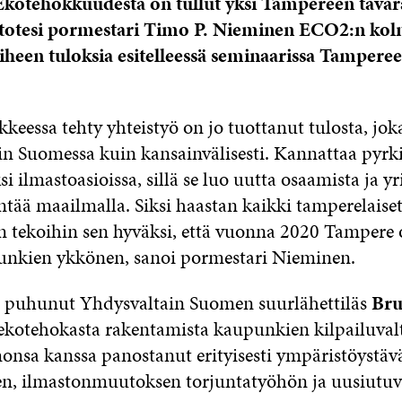
Ekotehokkuudesta on tullut yksi Tampereen tava
 totesi pormestari Timo P. Nieminen ECO2:n kol
iheen tuloksia esitelleessä seminaarissa Tampereel
eessa tehty yhteistyö on jo tuottanut tulosta, jok
n Suomessa kuin kansainvälisesti. Kannattaa pyrk
si ilmastoasioissa, sillä se luo uutta osaamista ja yr
yntää maailmalla. Siksi haastan kaikki tamperelais
in tekoihin sen hyväksi, että vuonna 2020 Tamper
unkien ykkönen, sanoi pormestari Nieminen.
a puhunut Yhdysvaltain Suomen suurlähettiläs
Bru
ekotehokasta rakentamista kaupunkien kilpailuval
onsa kanssa panostanut erityisesti ympäristöystävä
n, ilmastonmuutoksen torjuntatyöhön ja uusiutuv