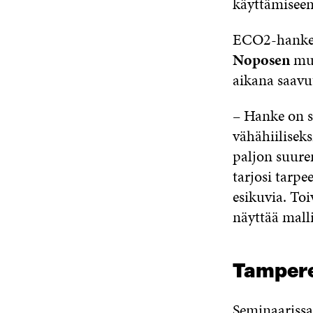
käyttämiseen
ECO2-hanket
Noposen
muk
aikana saavu
– Hanke on s
vähähiiliseks
paljon suure
tarjosi tarp
esikuvia. Toi
näyttää mall
Tampere 
Seminaarissa