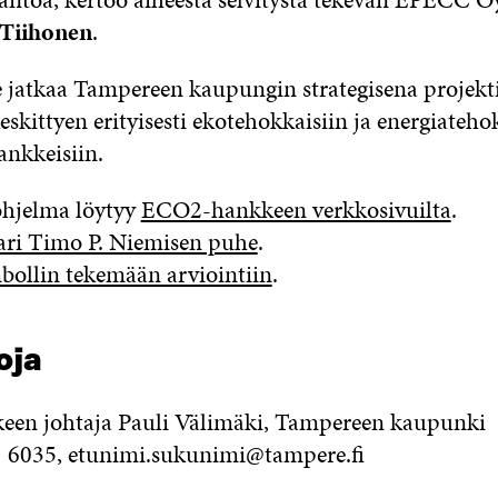
 Tiihonen
.
atkaa Tampereen kaupungin strategisena projekt
kittyen erityisesti ekotehokkaisiin ja energiateho
ankkeisiin.
ohjelma löytyy
ECO2-hankkeen verkkosivuilta
.
ri Timo P. Niemisen puhe
.
ollin tekemään arviointiin
.
oja
en johtaja Pauli Välimäki, Tampereen kaupunki
1 6035, etunimi.sukunimi@tampere.fi