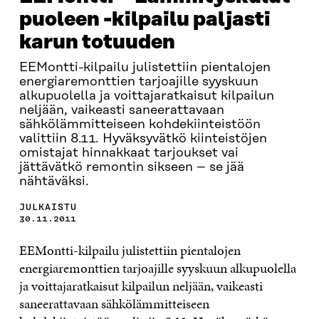
puoleen -kilpailu paljasti
karun totuuden
EEMontti-kilpailu julistettiin pientalojen
energiaremonttien tarjoajille syyskuun
alkupuolella ja voittajaratkaisut kilpailun
neljään, vaikeasti saneerattavaan
sähkölämmitteiseen kohdekiinteistöön
valittiin 8.11. Hyväksyvätkö kiinteistöjen
omistajat hinnakkaat tarjoukset vai
jättävätkö remontin sikseen – se jää
nähtäväksi.
JULKAISTU
30.11.2011
EEMontti-kilpailu julistettiin pientalojen
energiaremonttien tarjoajille syyskuun alkupuolella
ja voittajaratkaisut kilpailun neljään, vaikeasti
saneerattavaan sähkölämmitteiseen