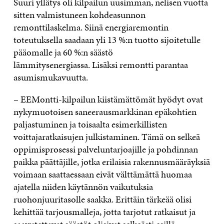
Suuri yllätys oli kilpailun uusimman, nelisen vuotta
sitten valmistuneen kohdeasunnon
remonttilaskelma. Siinä energiaremontin
toteutuksella saadaan yli 13 %:n tuotto sijoitetulle
pääomalle ja 60 %:n säästö
lämmitysenergiassa. Lisäksi remontti parantaa
asumismukavuutta.
– EEMontti-kilpailun kiistämättömät hyödyt ovat
nykymuotoisen saneerausmarkkinan epäkohtien
paljastuminen ja toisaalta esimerkillisten
voittajaratkaisujen julkistaminen. Tämä on selkeä
oppimisprosessi palveluntarjoajille ja pohdinnan
paikka päättäjille, jotka erilaisia rakennusmääräyksiä
voimaan saattaessaan eivät välttämättä huomaa
ajatella niiden käytännön vaikutuksia
ruohonjuuritasolle saakka. Erittäin tärkeää olisi
kehittää tarjousmalleja, jotta tarjotut ratkaisut ja