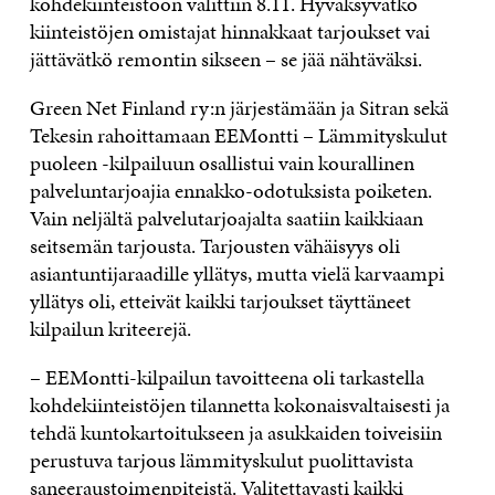
kohdekiinteistöön valittiin 8.11. Hyväksyvätkö
kiinteistöjen omistajat hinnakkaat tarjoukset vai
jättävätkö remontin sikseen – se jää nähtäväksi.
Green Net Finland ry:n järjestämään ja Sitran sekä
Tekesin rahoittamaan EEMontti – Lämmityskulut
puoleen -kilpailuun osallistui vain kourallinen
palveluntarjoajia ennakko-odotuksista poiketen.
Vain neljältä palvelutarjoajalta saatiin kaikkiaan
seitsemän tarjousta. Tarjousten vähäisyys oli
asiantuntijaraadille yllätys, mutta vielä karvaampi
yllätys oli, etteivät kaikki tarjoukset täyttäneet
kilpailun kriteerejä.
– EEMontti-kilpailun tavoitteena oli tarkastella
kohdekiinteistöjen tilannetta kokonaisvaltaisesti ja
tehdä kuntokartoitukseen ja asukkaiden toiveisiin
perustuva tarjous lämmityskulut puolittavista
saneeraustoimenpiteistä. Valitettavasti kaikki