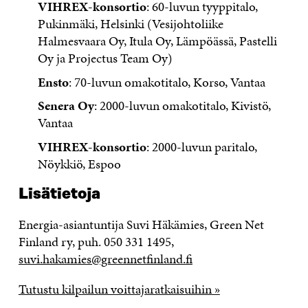
VIHREX-konsortio
: 60-luvun tyyppitalo,
Pukinmäki, Helsinki (Vesijohtoliike
Halmesvaara Oy, Itula Oy, Lämpöässä, Pastelli
Oy ja Projectus Team Oy)
Ensto
: 70-luvun omakotitalo, Korso, Vantaa
Senera Oy
: 2000-luvun omakotitalo, Kivistö,
Vantaa
VIHREX-konsortio
: 2000-luvun paritalo,
Nöykkiö, Espoo
Lisätietoja
Energia-asiantuntija Suvi Häkämies, Green Net
Finland ry, puh. 050 331 1495,
suvi.hakamies@greennetfinland.fi
Tutustu kilpailun voittajaratkaisuihin »