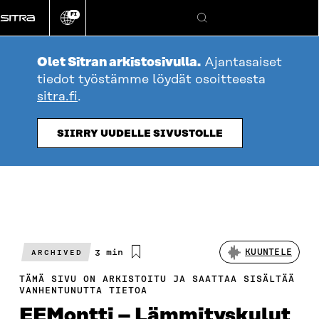
Siirry
FI
suoraan
Vaihda
Hae
sivuston
sisältöön
kieli
Olet Sitran arkistosivulla.
Ajantasaiset
tiedot työstämme löydät osoitteesta
sitra.fi
.
SIIRRY UUDELLE SIVUSTOLLE
Arvioitu
3 min
KUUNTELE
ARCHIVED
lukuaika
TÄMÄ SIVU ON ARKISTOITU JA SAATTAA SISÄLTÄÄ
VANHENTUNUTTA TIETOA
EEMontti – Lämmityskulut