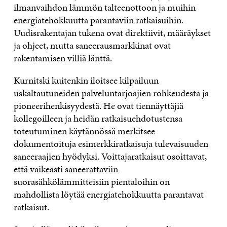
ilmanvaihdon lämmön talteenottoon ja muihin
energiatehokkuutta parantaviin ratkaisuihin.
Uudisrakentajan tukena ovat direktiivit, määräykset
ja ohjeet, mutta saneerausmarkkinat ovat
rakentamisen villiä länttä.
Kurnitski kuitenkin iloitsee kilpailuun
uskaltautuneiden palveluntarjoajien rohkeudesta ja
pioneerihenkisyydestä. He ovat tiennäyttäjiä
kollegoilleen ja heidän ratkaisuehdotustensa
toteutuminen käytännössä merkitsee
dokumentoituja esimerkkiratkaisuja tulevaisuuden
saneeraajien hyödyksi. Voittajaratkaisut osoittavat,
että vaikeasti saneerattaviin
suorasähkölämmitteisiin pientaloihin on
mahdollista löytää energiatehokkuutta parantavat
ratkaisut.