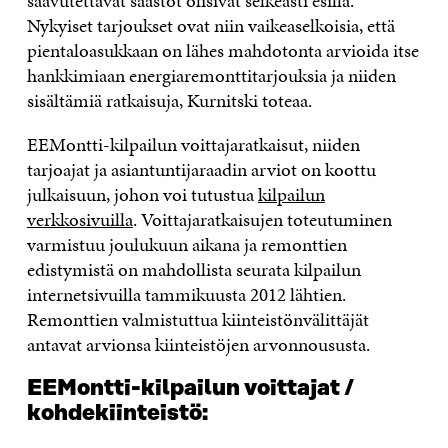
saavutettavat säästöt olisivat selkeästi esillä.
Nykyiset tarjoukset ovat niin vaikeaselkoisia, että
pientaloasukkaan on lähes mahdotonta arvioida itse
hankkimiaan energiaremonttitarjouksia ja niiden
sisältämiä ratkaisuja, Kurnitski toteaa.
EEMontti-kilpailun voittajaratkaisut, niiden
tarjoajat ja asiantuntijaraadin arviot on koottu
julkaisuun, johon voi tutustua
kilpailun
verkkosivuilla
. Voittajaratkaisujen toteutuminen
varmistuu joulukuun aikana ja remonttien
edistymistä on mahdollista seurata kilpailun
internetsivuilla tammikuusta 2012 lähtien.
Remonttien valmistuttua kiinteistönvälittäjät
antavat arvionsa kiinteistöjen arvonnoususta.
EEMontti-kilpailun voittajat /
kohdekiinteistö: