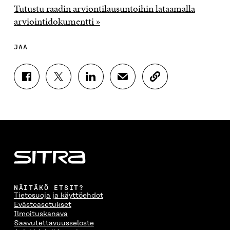
Tutustu raadin arviontilausuntoihin lataamalla
arviointidokumentti »
JAA
J
J
J
J
K
A
A
A
A
O
A
A
A
A
P
F
T
L
S
I
A
W
I
Ä
O
C
I
N
H
I
E
T
K
K
A
B
T
E
Ö
R
O
E
D
P
T
O
R
I
O
I
K
I
N
S
K
I
S
I
T
K
NÄITÄKÖ ETSIT?
S
S
S
I
E
Tietosuoja ja käyttöehdot
S
Ä
S
L
L
Evästeasetukset
A
A
Ä
L
I
Ilmoituskanava
A
V
A
A
N
Saavutettavuusseloste
V
A
V
A
L