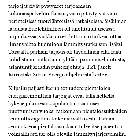
tarjoajat eivät pystyneet tarjoamaan
kokonaispalveluratkaisua, vaan pitäytyivät vain
perinteisissä tuotelähtöisissä ratkaisuissa. Sisäilman
laadusta huolehtiminen oli unohtunut useassa
tarjouksessa, vaikka on ehdottoman tärkeää ottaa
ilmanvaihto huomioon lämmitysratkaisun lisäksi.
Toisaalta parhain tarjous oli täydellinen eikä raati
kohdistanut ratkaisuun yhtään parannusehdotusta,
asiantuntijaraadin puheenjohtaja, TkT
Jarek
Kurnitski
Sitran Energiaohjelmasta kertoo.
Kilpailu paljasti karun totuuden: pientalojen
energiaremonttien tarjoajat eivät tällä hetkellä
kykene joko resurssipulan tai osaamisen
puuttumisen vuoksi ratkomaan pientaloasukkaiden
remonttiongelmia kokonaisvaltaisesti. Tämän
seurauksena pientaloasukkaan tulee itse paneutua
voimallisesti tarjolla oleviin lämmitysjärjestelmiin,