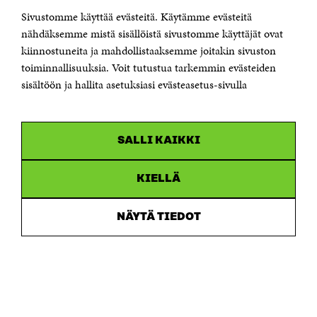
Sivustomme käyttää evästeitä. Käytämme evästeitä
Puhelin +358 294 618 991
Sähköpostiosoite
nähdäksemme mistä sisällöistä sivustomme käyttäjät ovat
etunimi.sukunimi@sitra.fi tai sitra@sitra.fi
kiinnostuneita ja mahdollistaaksemme joitakin sivuston
Saapumisohjeet
toiminnallisuuksia. Voit tutustua tarkemmin evästeiden
sisältöön ja hallita asetuksiasi evästeasetus-sivulla
Y-tunnus 0202132-3
OLEMME NÄISSÄ SOMEISSA
SALLI KAIKKI
Facebook
Avautuu
uudessa
Linkedin
ikkunassa
KIELLÄ
Avautuu
uudessa
Youtube
ikkunassa
Avautuu
NÄYTÄ TIEDOT
uudessa
Instagram
ikkunassa
Avautuu
uudessa
ikkunassa