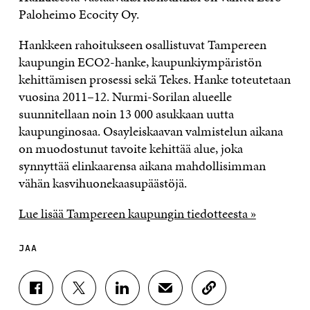
Paloheimo Ecocity Oy.
Hankkeen rahoitukseen osallistuvat Tampereen
kaupungin ECO2-hanke, kaupunkiympäristön
kehittämisen prosessi sekä Tekes. Hanke toteutetaan
vuosina 2011–12. Nurmi-Sorilan alueelle
suunnitellaan noin 13 000 asukkaan uutta
kaupunginosaa. Osayleiskaavan valmistelun aikana
on muodostunut tavoite kehittää alue, joka
synnyttää elinkaarensa aikana mahdollisimman
vähän kasvihuonekaasupäästöjä.
Lue lisää Tampereen kaupungin tiedotteesta »
JAA
J
J
J
J
K
A
A
A
A
O